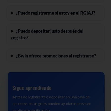
¿Puedo registrarme si estoy en el RGIAJ?
¿Puedo depositar justo después del
registro?
¿Bwin ofrece promociones al registrarse?
Sigue aprendiendo
Antes de registrarte o depositar en una casa de
apuestas, estas guías pueden ayudarte a revisar
legalidad y verificación.