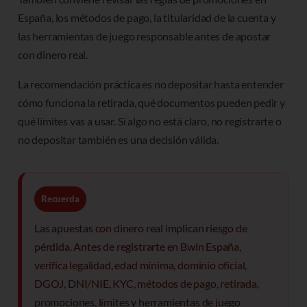
España, los métodos de pago, la titularidad de la cuenta y
las herramientas de juego responsable antes de apostar
con dinero real.
La recomendación práctica es no depositar hasta entender
cómo funciona la retirada, qué documentos pueden pedir y
qué límites vas a usar. Si algo no está claro, no registrarte o
no depositar también es una decisión válida.
Recuerda
Las apuestas con dinero real implican riesgo de
pérdida. Antes de registrarte en Bwin España,
verifica legalidad, edad mínima, dominio oficial,
DGOJ, DNI/NIE, KYC, métodos de pago, retirada,
promociones, límites y herramientas de juego