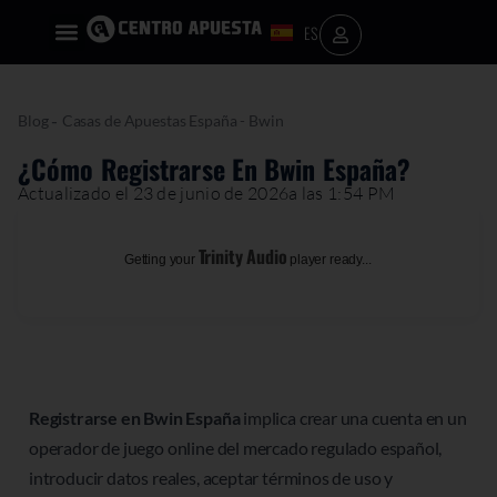
ES
GLB
-
Blog
Casas de Apuestas España
-
Bwin
¿Cómo Registrarse En Bwin España?
Actualizado el 23 de junio de 2026
a las 1:54 PM
Trinity Audio
Getting your
player ready...
Registrarse en Bwin España
implica crear una cuenta en un
operador de juego online del mercado regulado español,
introducir datos reales, aceptar términos de uso y