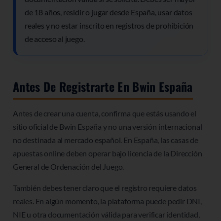
de 18 años, residir o jugar desde España, usar datos
reales y no estar inscrito en registros de prohibición
de acceso al juego.
Antes De Registrarte En Bwin España
Antes de crear una cuenta, confirma que estás usando el
sitio oficial de Bwin España y no una versión internacional
no destinada al mercado español. En España, las casas de
apuestas online deben operar bajo licencia de la Dirección
General de Ordenación del Juego.
También debes tener claro que el registro requiere datos
reales. En algún momento, la plataforma puede pedir DNI,
NIE u otra documentación válida para verificar identidad,