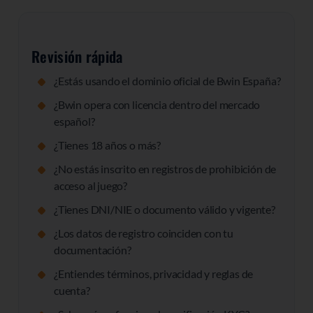
Revisión rápida
¿Estás usando el dominio oficial de Bwin España?
¿Bwin opera con licencia dentro del mercado
español?
¿Tienes 18 años o más?
¿No estás inscrito en registros de prohibición de
acceso al juego?
¿Tienes DNI/NIE o documento válido y vigente?
¿Los datos de registro coinciden con tu
documentación?
¿Entiendes términos, privacidad y reglas de
cuenta?