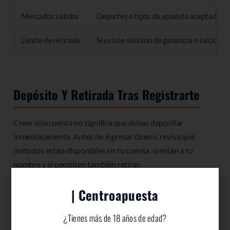
Mercados válidos
Deportes o tipos de apuesta aceptados.
Límite de retirada
Si existe máximo de ganancia o saldo reti
Depósito Y Retirada Tras Registrarte
Crear una cuenta no significa que debas depositar
inmediatamente. Antes de ingresar dinero, revisa qué
métodos están disponibles en tu cuenta, si están a tu
nombre y si permiten también retirar.
En operadores regulados, la titularidad es importante. Una
| Centroapuesta
tarjeta, cuenta bancaria o método de pago de terceros
puede causar bloqueos, revisiones o demoras en la retirada.
¿Tienes más de 18 años de edad?