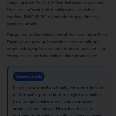
completar la verificación de identidad cuando corresponda.
No es solo un formulario: también conviene revisar
legalidad, DNI/NIE, RGIAJ, métodos de pago, límites y
juego responsable.
Esta guía educativa explica cómo abrir una cuenta en Bwin
España paso a paso, qué requisitos debes cumplir, qué
errores evitar y qué revisar antes de depositar o participar
en apuestas deportivas, casino online o promociones.
Respuesta rápida
Para registrarte en Bwin España, entra en el dominio
oficial español, pulsa el botón de registro, completa
tus datos personales, crea usuario y contraseña,
acepta los términos y verifica tu identidad con
documentación válida si se solicita. Debes ser mayor