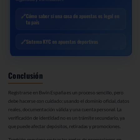
🔗
Cómo saber si una casa de apuestas es legal en
tu país
🔗
Sistema KYC en apuestas deportivas
Conclusión
Registrarse en Bwin España es un proceso sencillo, pero
debe hacerse con cuidado: usando el dominio oficial, datos
reales, documentación válida y una cuenta personal. La
verificación de identidad no es un trámite secundario, ya
que puede afectar depósitos, retiradas y promociones.
También conviene revisar las reglas de promociones en