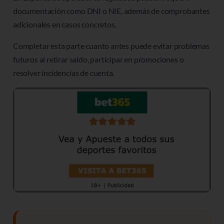
documentación como DNI o NIE, además de comprobantes
adicionales en casos concretos.
Completar esta parte cuanto antes puede evitar problemas
futuros al retirar saldo, participar en promociones o
resolver incidencias de cuenta.