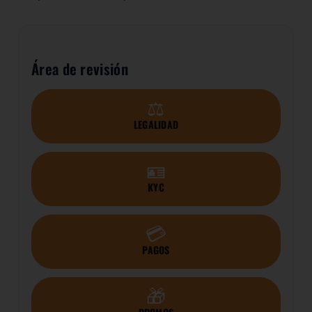
Área de revisión
⚖️
LEGALIDAD
🪪
KYC
💳
PAGOS
🎁