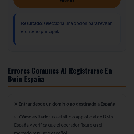
PROMOS
Resultado:
selecciona una opción para revisar
el criterio principal.
Errores Comunes Al Registrarse En
Bwin España
❌
Entrar desde un dominio no destinado a España
✅
Cómo evitarlo:
usa el sitio o app oficial de Bwin
España y verifica que el operador figure en el
mercado regulado español.