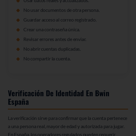
Usar datos reales y actualizados.
No usar documentos de otra persona.
Guardar acceso al correo registrado.
Crear una contraseña única.
Revisar errores antes de enviar.
No abrir cuentas duplicadas.
No compartir la cuenta.
Verificación De Identidad En Bwin
España
La verificación sirve para confirmar que la cuenta pertenece
a una persona real, mayor de edad y autorizada para jugar.
En España, los operadores regulados pueden requerir