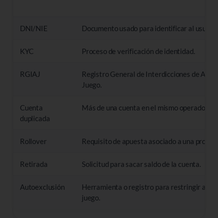
DNI/NIE
Documento usado para identificar al usuario
KYC
Proceso de verificación de identidad.
RGIAJ
Registro General de Interdicciones de Acces
Juego.
Cuenta
Más de una cuenta en el mismo operador.
duplicada
Rollover
Requisito de apuesta asociado a una promoc
Retirada
Solicitud para sacar saldo de la cuenta.
Autoexclusión
Herramienta o registro para restringir acces
juego.