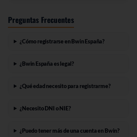
Preguntas Frecuentes
¿Cómo registrarse en Bwin España?
¿Bwin España es legal?
¿Qué edad necesito para registrarme?
¿Necesito DNI o NIE?
¿Puedo tener más de una cuenta en Bwin?