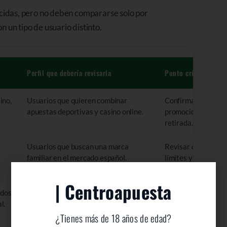
ocidas, pero no deben compararse solo por
 un tipo de usuario distinto.
Perfil que debería revisarla
Punto crítico antes 
ino,
Usuarios que quieren combinar
Confirmar dominio o
apuestas deportivas y casino online.
promociones y cond
retirada.
Usuarios que buscan una marca
Revisar condicione
familiar en el mercado español.
límites y métodos 
| Centroapuesta
ados
Usuarios que valoran marca
Comprobar product
l.
internacional con dominio específico
condiciones y herr
para España.
responsables.
¿Tienes más de 18 años de edad?