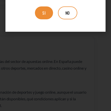
SI
NO
as del sector de apuestas online. En España puede
, otros deportes, mercados en directo, casino online y
inación de deportes y juego online, aunque el usuario
án disponibles, qué condiciones aplican y si la
l.