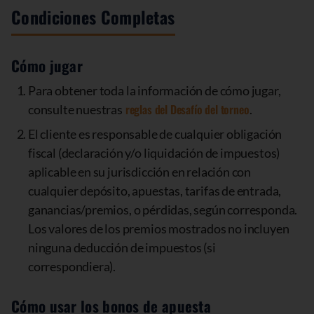
Condiciones Completas
Cómo jugar
Para obtener toda la información de cómo jugar,
reglas del Desafío del torneo
consulte nuestras
.
El cliente es responsable de cualquier obligación
fiscal (declaración y/o liquidación de impuestos)
aplicable en su jurisdicción en relación con
cualquier depósito, apuestas, tarifas de entrada,
ganancias/premios, o pérdidas, según corresponda.
Los valores de los premios mostrados no incluyen
ninguna deducción de impuestos (si
correspondiera).
Cómo usar los bonos de apuesta