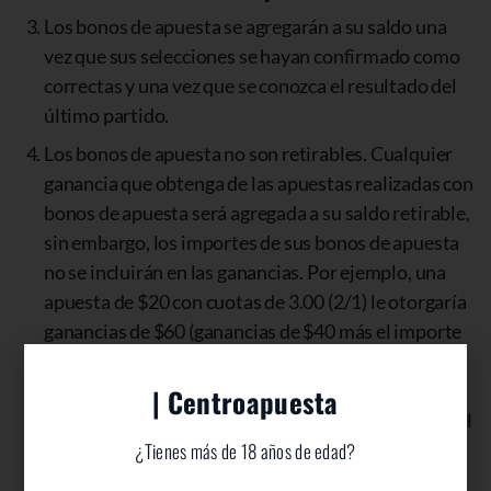
Los bonos de apuesta se agregarán a su saldo una
vez que sus selecciones se hayan confirmado como
correctas y una vez que se conozca el resultado del
último partido.
Los bonos de apuesta no son retirables. Cualquier
ganancia que obtenga de las apuestas realizadas con
bonos de apuesta será agregada a su saldo retirable,
sin embargo, los importes de sus bonos de apuesta
no se incluirán en las ganancias. Por ejemplo, una
apuesta de $20 con cuotas de 3.00 (2/1) le otorgaría
ganancias de $60 (ganancias de $40 más el importe
apostado de $20), mientras que una apuesta de $20
realizada con bonos de apuesta con cuotas de 3.00
| Centroapuesta
(2/1) le otorgaría una ganancia neta de $40, ya que el
¿Tienes más de 18 años de edad?
importe de $20 de los bonos de apuesta no se
devuelve.