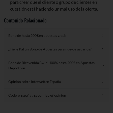
para creer que el cliente o grupo de clientes en
cuestión está haciendo un mal uso de la oferta.
Contenido Relacionado
Bono de hasta 200€ en apuestas gratis
¿Tiene Paf un Bono de Apuestas para nuevos usuarios?
Bono de Bienvenida Bwin: 100% hasta 200€ en Apuestas
Deportivas
Opinión sobre Interwetten España
Codere España ¿Es confiable? opinion