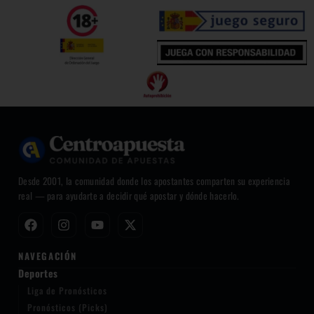
Desde 2001, la comunidad donde los apostantes comparten su experiencia
real — para ayudarte a decidir qué apostar y dónde hacerlo.
NAVEGACIÓN
Deportes
Liga de Pronósticos
Pronósticos (Picks)