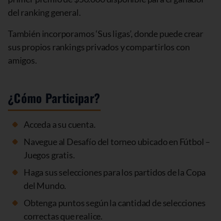
del ranking general.
También incorporamos ‘Sus ligas’, donde puede crear
sus propios rankings privados y compartirlos con
amigos.
¿Cómo Participar?
Acceda a su cuenta.
Navegue al Desafío del torneo ubicado en Fútbol –
Juegos gratis.
Haga sus selecciones para los partidos de la Copa
del Mundo.
Obtenga puntos según la cantidad de selecciones
correctas que realice.