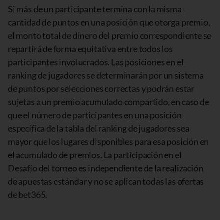
Si más de un participante termina con la misma
cantidad de puntos en una posición que otorga premio,
el monto total de dinero del premio correspondiente se
repartirá de forma equitativa entre todos los
participantes involucrados. Las posiciones en el
ranking de jugadores se determinarán por un sistema
de puntos por selecciones correctas y podrán estar
sujetas a un premio acumulado compartido, en caso de
que el número de participantes en una posición
específica de la tabla del ranking de jugadores sea
mayor que los lugares disponibles para esa posición en
el acumulado de premios. La participación en el
Desafío del torneo es independiente de la realización
de apuestas estándar y no se aplican todas las ofertas
de bet365.