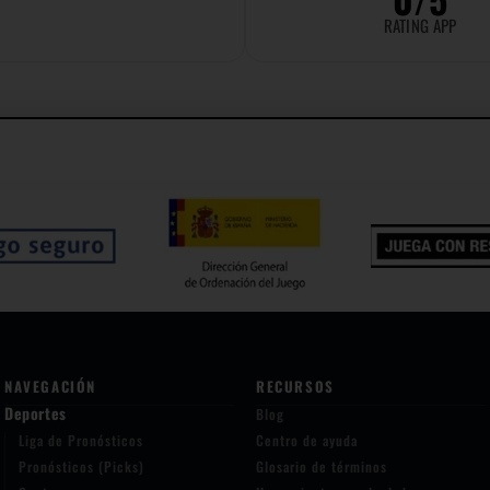
RATING APP
NAVEGACIÓN
RECURSOS
Deportes
Blog
Liga de Pronósticos
Centro de ayuda
Pronósticos (Picks)
Glosario de términos