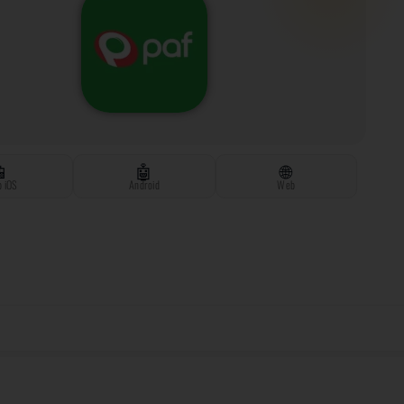
📱
🤖
🌐
p iOS
Android
Web