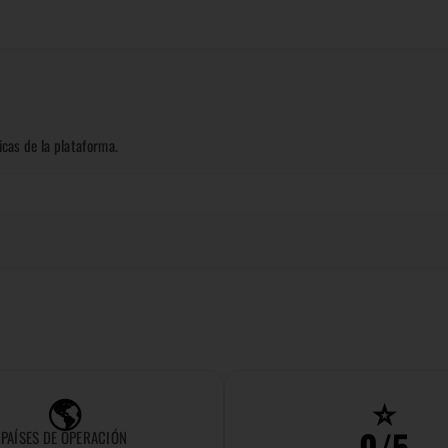
cas de la plataforma.
🌎
⭐
0/5
PAÍSES DE OPERACIÓN