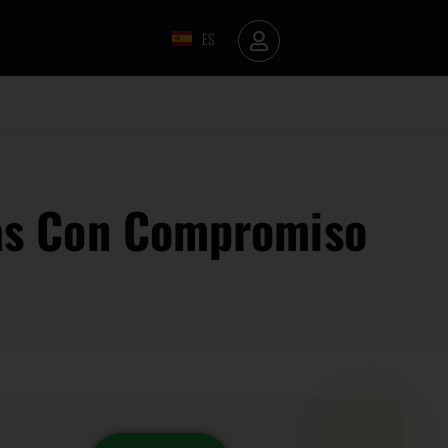
ES
GLB
tas Con Compromiso