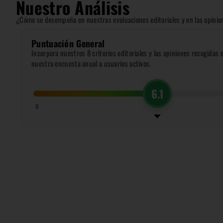
Nuestro Análisis
¿Cómo se desempeña en nuestras evaluaciones editoriales y en las opinio
Puntuación General
Incorpora nuestros 8 criterios editoriales y las opiniones recogidas 
nuestra encuesta anual a usuarios activos.
6.1
0