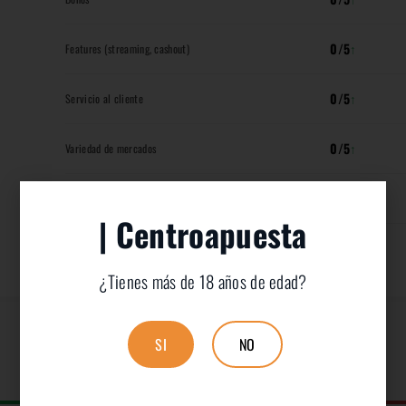
0/5
↑
Features (streaming, cashout)
0/5
↑
Servicio al cliente
0/5
↑
Variedad de mercados
0/5
↑
Reputación general
| Centroapuesta
¿Tienes más de 18 años de edad?
SI
NO