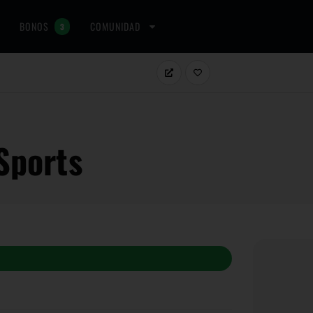
BONOS
COMUNIDAD
3
Sports