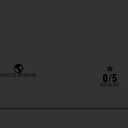
🌎
⭐
0/5
PAÍSES DE OPERACIÓN
RATING APP