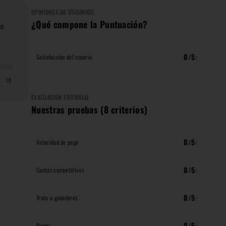
OPINIONES DE USUARIOS
¿Qué compone la Puntuación?
en
0/5
↑
Satisfacción del usuario
10
EVALUACIÓN EDITORIAL
Nuestras pruebas (8 criterios)
0/5
↑
Velocidad de pago
0/5
↑
Cuotas competitivas
0/5
↑
Trato a ganadores
0/5
↑
Bonos