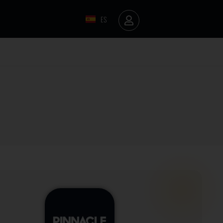
ES
GLB