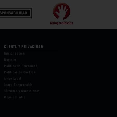
CUENTA Y PRIVACIDAD
Iniciar Sesión
Registro
Política de Privacidad
Políticas de Cookies
Aviso Legal
Juego Responsable
Términos y Condiciones
Mapa del sitio