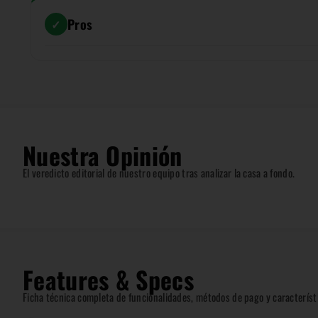
Pros
✓
Nuestra Opinión
El veredicto editorial de nuestro equipo tras analizar la casa a fondo.
Features & Specs
Ficha técnica completa de funcionalidades, métodos de pago y característi