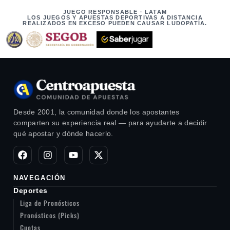
JUEGO RESPONSABLE · LATAM
LOS JUEGOS Y APUESTAS DEPORTIVAS A DISTANCIA
REALIZADOS EN EXCESO PUEDEN CAUSAR LUDOPATÍA.
Desde 2001, la comunidad donde los apostantes
comparten su experiencia real — para ayudarte a decidir
qué apostar y dónde hacerlo.
NAVEGACIÓN
Deportes
Liga de Pronósticos
Pronósticos (Picks)
Cuotas