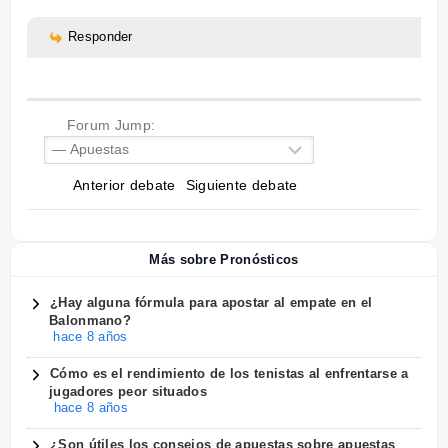
Responder
Forum Jump:
Anterior debate
Siguiente debate
Más sobre Pronósticos
¿Hay alguna fórmula para apostar al empate en el
Balonmano?
hace 8 años
Cómo es el rendimiento de los tenistas al enfrentarse a
jugadores peor situados
hace 8 años
¿Son útiles los consejos de apuestas sobre apuestas