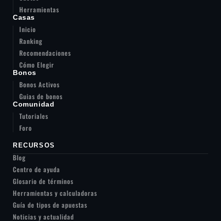
Herramientas
Casas
Inicio
Ranking
Recomendaciones
Cómo Elegir
Bonos
Bonos Activos
Guias de bonos
Comunidad
Tutoriales
Foro
RECURSOS
Blog
Centro de ayuda
Glosario de términos
Herramientas y calculadoras
Guía de tipos de apuestas
Noticias y actualidad