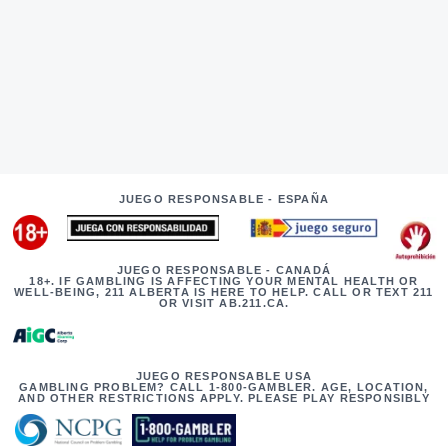
JUEGO RESPONSABLE - ESPAÑA
JUEGO RESPONSABLE - CANADÁ
18+. IF GAMBLING IS AFFECTING YOUR MENTAL HEALTH OR
WELL-BEING, 211 ALBERTA IS HERE TO HELP. CALL OR TEXT 211
OR VISIT AB.211.CA.
JUEGO RESPONSABLE USA
GAMBLING PROBLEM? CALL 1-800-GAMBLER. AGE, LOCATION,
AND OTHER RESTRICTIONS APPLY. PLEASE PLAY RESPONSIBLY