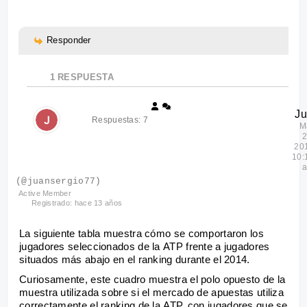
Responder
1
RESPUESTA
Ju
Respuestas: 7
M
2
20
10:
(@juansergio77)
Active Member
Registrado: hace 13 años
La siguiente tabla muestra cómo se comportaron los
jugadores seleccionados de la ATP frente a jugadores
situados más abajo en el ranking durante el 2014.
Curiosamente, este cuadro muestra el polo opuesto de la
muestra utilizada sobre si el mercado de apuestas utiliza
correctamente el ranking de la ATP, con jugadores que se