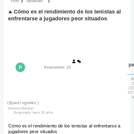
Apuestas
Cómo es el rendimiento de los tenistas al
enfrentarse a jugadores peor situados
p
Respuestas: 10
M
2
20
10:
(@pedrogomez)
Eminent Member
Registrado: hace 20 años
Cómo es el rendimiento de los tenistas al enfrentarse a
jugadores peor situados