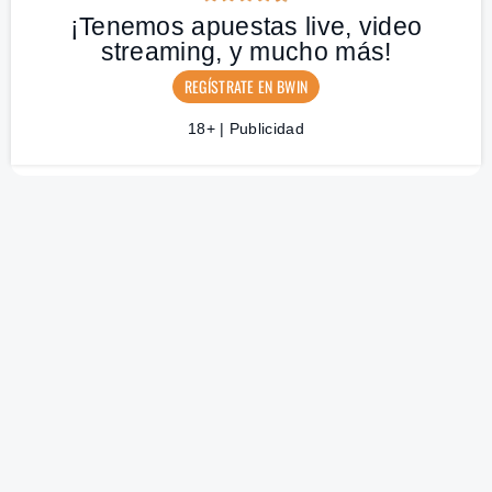
¡Tenemos apuestas live, video
streaming, y mucho más!
REGÍSTRATE EN BWIN
18+ | Publicidad