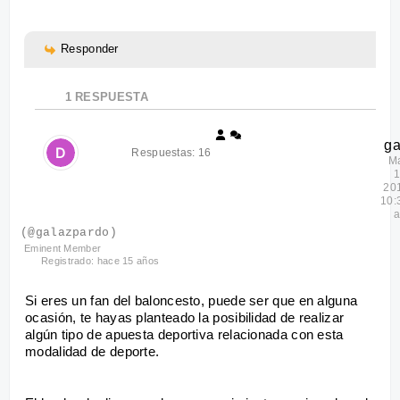
Responder
1
RESPUESTA
ga
Respuestas: 16
M
1
20
10:
(@galazpardo)
Eminent Member
Registrado: hace 15 años
Si eres un fan del baloncesto, puede ser que en alguna
ocasión, te hayas planteado la posibilidad de realizar
algún tipo de apuesta deportiva relacionada con esta
modalidad de deporte.