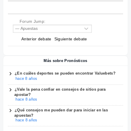
Forum Jump:
Anterior debate
Siguiente debate
Más sobre Pronósticos
¿En cuáles deportes se pueden encontrar Valuebets?
hace 8 años
¿Vale la pena confiar en consejos de sitios para
apostar?
hace 8 años
¿Qué consejos me pueden dar para iniciar en las
apuestas?
hace 8 años