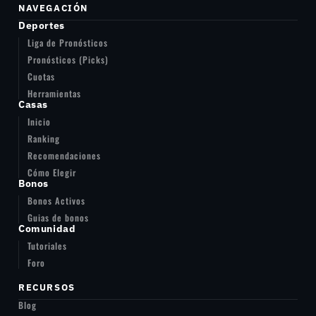
NAVEGACIÓN
Deportes
Liga de Pronósticos
Pronósticos (Picks)
Cuotas
Herramientas
Casas
Inicio
Ranking
Recomendaciones
Cómo Elegir
Bonos
Bonos Activos
Guias de bonos
Comunidad
Tutoriales
Foro
RECURSOS
Blog