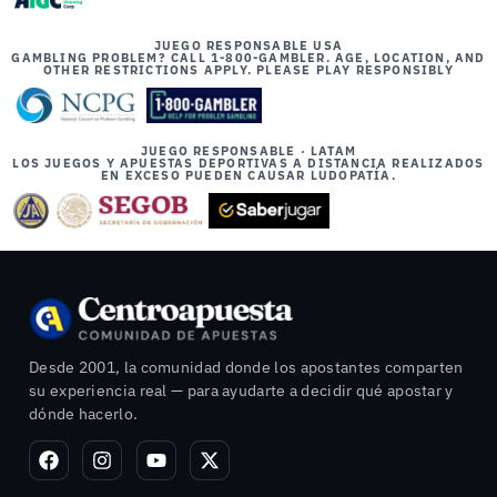
JUEGO RESPONSABLE USA
GAMBLING PROBLEM? CALL 1-800-GAMBLER. AGE, LOCATION, AND
OTHER RESTRICTIONS APPLY. PLEASE PLAY RESPONSIBLY
JUEGO RESPONSABLE · LATAM
LOS JUEGOS Y APUESTAS DEPORTIVAS A DISTANCIA REALIZADOS
EN EXCESO PUEDEN CAUSAR LUDOPATÍA.
Desde 2001, la comunidad donde los apostantes comparten
su experiencia real — para ayudarte a decidir qué apostar y
dónde hacerlo.