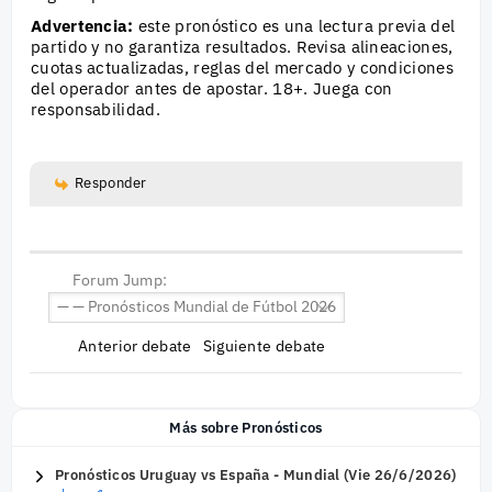
Advertencia:
este pronóstico es una lectura previa del
partido y no garantiza resultados. Revisa alineaciones,
cuotas actualizadas, reglas del mercado y condiciones
del operador antes de apostar. 18+. Juega con
responsabilidad.
Responder
Forum Jump:
Anterior debate
Siguiente debate
Más sobre Pronósticos
Pronósticos Uruguay vs España - Mundial (Vie 26/6/2026)