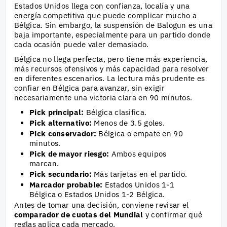
Estados Unidos llega con confianza, localía y una
energía competitiva que puede complicar mucho a
Bélgica. Sin embargo, la suspensión de Balogun es una
baja importante, especialmente para un partido donde
cada ocasión puede valer demasiado.
Bélgica no llega perfecta, pero tiene más experiencia,
más recursos ofensivos y más capacidad para resolver
en diferentes escenarios. La lectura más prudente es
confiar en Bélgica para avanzar, sin exigir
necesariamente una victoria clara en 90 minutos.
Pick principal:
Bélgica clasifica.
Pick alternativo:
Menos de 3.5 goles.
Pick conservador:
Bélgica o empate en 90
minutos.
Pick de mayor riesgo:
Ambos equipos
marcan.
Pick secundario:
Más tarjetas en el partido.
Marcador probable:
Estados Unidos 1-1
Bélgica o Estados Unidos 1-2 Bélgica.
Antes de tomar una decisión, conviene revisar el
comparador de cuotas del Mundial
y confirmar qué
reglas aplica cada mercado.