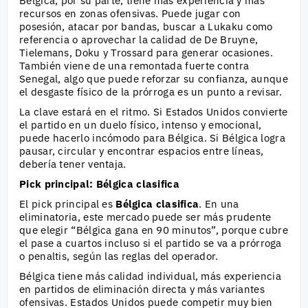
Bélgica, por su parte, tiene más experiencia y más
recursos en zonas ofensivas. Puede jugar con
posesión, atacar por bandas, buscar a Lukaku como
referencia o aprovechar la calidad de De Bruyne,
Tielemans, Doku y Trossard para generar ocasiones.
También viene de una remontada fuerte contra
Senegal, algo que puede reforzar su confianza, aunque
el desgaste físico de la prórroga es un punto a revisar.
La clave estará en el ritmo. Si Estados Unidos convierte
el partido en un duelo físico, intenso y emocional,
puede hacerlo incómodo para Bélgica. Si Bélgica logra
pausar, circular y encontrar espacios entre líneas,
debería tener ventaja.
Pick principal: Bélgica clasifica
El pick principal es
Bélgica clasifica
. En una
eliminatoria, este mercado puede ser más prudente
que elegir “Bélgica gana en 90 minutos”, porque cubre
el pase a cuartos incluso si el partido se va a prórroga
o penaltis, según las reglas del operador.
Bélgica tiene más calidad individual, más experiencia
en partidos de eliminación directa y más variantes
ofensivas. Estados Unidos puede competir muy bien