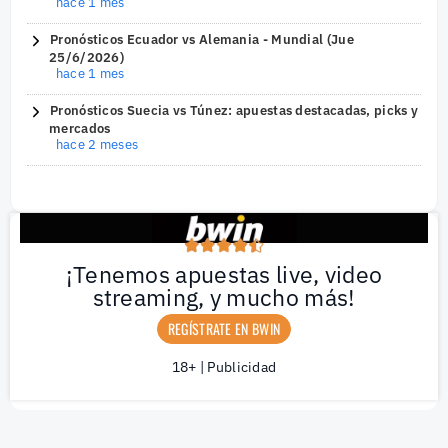
hace 1 mes
Pronósticos Ecuador vs Alemania - Mundial (Jue
25/6/2026)
hace 1 mes
Pronósticos Suecia vs Túnez: apuestas destacadas, picks y
mercados
hace 2 meses
¡Tenemos apuestas live, video
streaming, y mucho más!
REGÍSTRATE EN BWIN
18+ | Publicidad