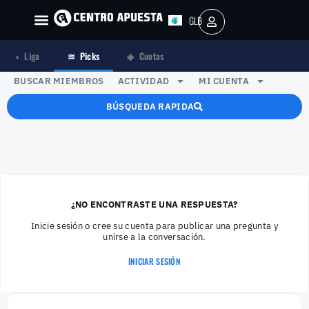
GLB
AR
◑
Liga
≋
Picks
◈
Cuotas
BUSCAR MIEMBROS
ACTIVIDAD
MI CUENTA
BÚSQUEDA RAPIDA
¿NO ENCONTRASTE UNA RESPUESTA?
Inicie sesión o cree su cuenta para publicar una pregunta y
unirse a la conversación.
INICIAR SESIÓN