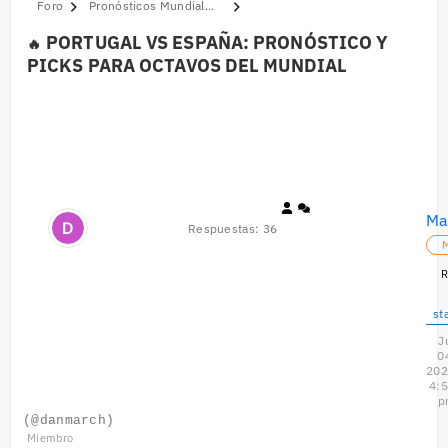
Pronósticos Mundial...
PORTUGAL VS ESPAÑA: PRONÓSTICO Y
PICKS PARA OCTAVOS DEL MUNDIAL
Ma
Respuestas: 36
M
R
st
J
0
202
4:
p
(@danmarch)
Miembro