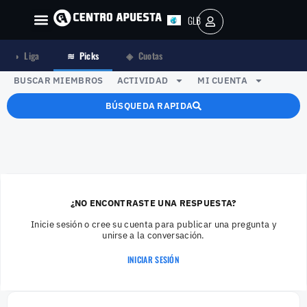
GLB
AR
◑
Liga
≋
Picks
◈
Cuotas
BUSCAR MIEMBROS
ACTIVIDAD
MI CUENTA
BÚSQUEDA RAPIDA
¿NO ENCONTRASTE UNA RESPUESTA?
Inicie sesión o cree su cuenta para publicar una pregunta y
unirse a la conversación.
INICIAR SESIÓN