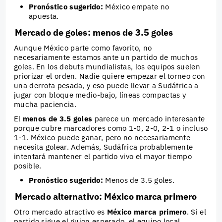
Pronóstico sugerido:
México empate no
apuesta.
Mercado de goles: menos de 3.5 goles
Aunque México parte como favorito, no
necesariamente estamos ante un partido de muchos
goles. En los debuts mundialistas, los equipos suelen
priorizar el orden. Nadie quiere empezar el torneo con
una derrota pesada, y eso puede llevar a Sudáfrica a
jugar con bloque medio-bajo, líneas compactas y
mucha paciencia.
El
menos de 3.5 goles
parece un mercado interesante
porque cubre marcadores como 1-0, 2-0, 2-1 o incluso
1-1. México puede ganar, pero no necesariamente
necesita golear. Además, Sudáfrica probablemente
intentará mantener el partido vivo el mayor tiempo
posible.
Pronóstico sugerido:
Menos de 3.5 goles.
Mercado alternativo: México marca primero
Otro mercado atractivo es
México marca primero
. Si el
partido sigue el guion esperado, el equipo local