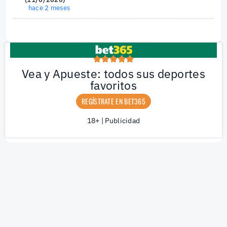
hace 2 meses
Vea y Apueste: todos sus deportes
favoritos
REGÍSTRATE EN BET365
18+ | Publicidad