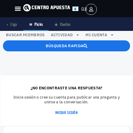
GLB
AR
◑
Liga
≋
Picks
◈
Cuotas
BUSCAR MIEMBROS
ACTIVIDAD
MI CUENTA
BÚSQUEDA RAPIDA
¿NO ENCONTRASTE UNA RESPUESTA?
Inicie sesión o cree su cuenta para publicar una pregunta y
unirse a la conversación.
INICIAR SESIÓN