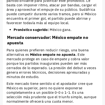
partido brillante para justificar este pronóstico. Le
basta con imponer ritmo, atacar por bandas, cargar el
área y aprovechar el empuje de su público. Sudáfrica
puede competir durante varios tramos, pero si México
encuentra el primer gol, el partido puede abrirse y
favorecer todavía más al equipo local.
Pronóstico sugerido:
México gana.
Mercado conservador: México empate no
apuesta
Para quienes prefieren reducir riesgo, una buena
alternativa es
México empate no apuesta
. Este
mercado protege en caso de empate y cobra valor
porque los partidos inaugurales pueden ser más
cerrados de lo esperado. La presión del debut a veces
genera errores técnicos, decisiones apresuradas y
minutos de estudio.
Este mercado tiene sentido si el apostador cree que
México es superior, pero no quiere exponerse
completamente a un posible 0-0 o 1-1. Es una
selección más prudente que el triunfo simple, aunque
normalmente ofrecerá una cuota menor.