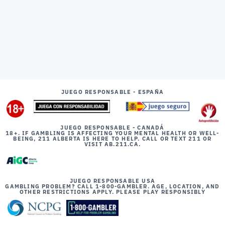
JUEGO RESPONSABLE - ESPAÑA
JUEGO RESPONSABLE - CANADÁ
18+. IF GAMBLING IS AFFECTING YOUR MENTAL HEALTH OR WELL-
BEING, 211 ALBERTA IS HERE TO HELP. CALL OR TEXT 211 OR
VISIT AB.211.CA.
JUEGO RESPONSABLE USA
GAMBLING PROBLEM? CALL 1-800-GAMBLER. AGE, LOCATION, AND
OTHER RESTRICTIONS APPLY. PLEASE PLAY RESPONSIBLY