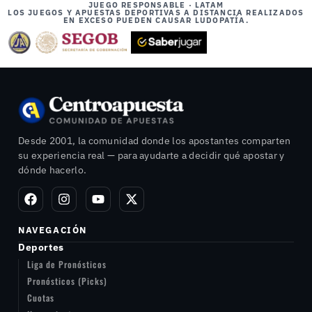
JUEGO RESPONSABLE · LATAM
LOS JUEGOS Y APUESTAS DEPORTIVAS A DISTANCIA REALIZADOS
EN EXCESO PUEDEN CAUSAR LUDOPATÍA.
Desde 2001, la comunidad donde los apostantes comparten
su experiencia real — para ayudarte a decidir qué apostar y
dónde hacerlo.
NAVEGACIÓN
Deportes
Liga de Pronósticos
Pronósticos (Picks)
Cuotas