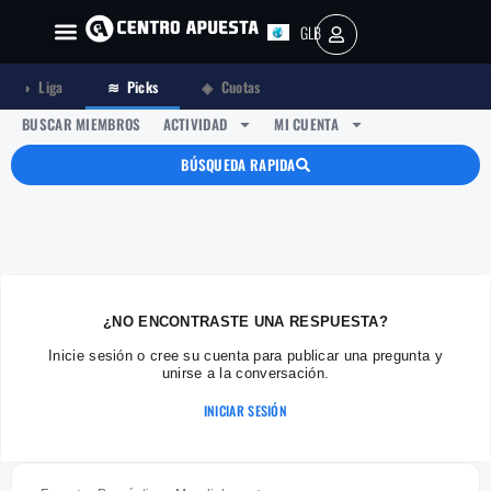
GLB
AR
◑
Liga
≋
Picks
◈
Cuotas
BUSCAR MIEMBROS
ACTIVIDAD
MI CUENTA
BÚSQUEDA RAPIDA
¿NO ENCONTRASTE UNA RESPUESTA?
Inicie sesión o cree su cuenta para publicar una pregunta y
unirse a la conversación.
INICIAR SESIÓN