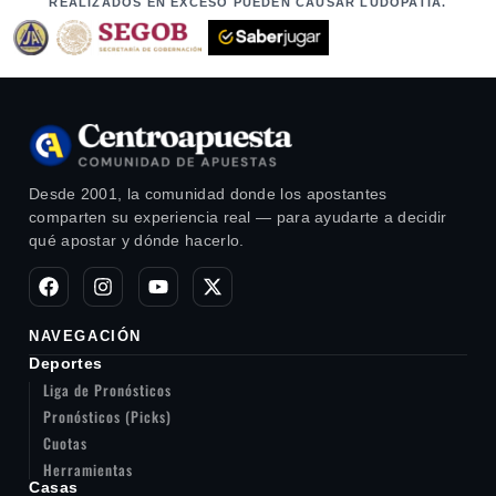
REALIZADOS EN EXCESO PUEDEN CAUSAR LUDOPATÍA.
Desde 2001, la comunidad donde los apostantes
comparten su experiencia real — para ayudarte a decidir
qué apostar y dónde hacerlo.
NAVEGACIÓN
Deportes
Liga de Pronósticos
Pronósticos (Picks)
Cuotas
Herramientas
Casas