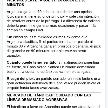
PICK PRUDENTE: ARGENTINA GANA EN 90
MINUTOS
Argentina gana en 90 minutos puede ser una opción
lógica si mantiene su once principal y sale con intención
de resolver antes de la prórroga. La diferencia de calidad
debería permitirle generar más ocasiones y pasar más
tiempo en campo rival.
Sin embargo, este mercado es más exigente que
Argentina clasifica. Si el partido termina empatado al
minuto 90 y Argentina gana en prórroga o penaltis, el pick
de ganador en 90 minutos normalmente no sería
ganador.
Cuándo puede tener sentido:
si la alineación argentina
es fuerte, si Cabo Verde plantea un bloque demasiado
bajo y si la cuota no está excesivamente castigada.
Riesgo del pick:
un partido cerrado, un inicio lento o una
gran actuación defensiva de Cabo Verde pueden llevar el
empate hasta fases avanzadas.
MERCADO DE HÁNDICAP: CUIDADO CON LAS
LÍNEAS DEMASIADO AGRESIVAS
El hándicap a favor de Argentina puede ser atractivo si el