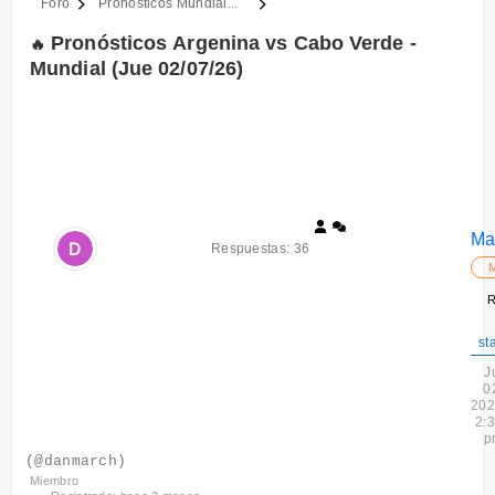
Pronósticos Mundial...
Pronósticos Argenina vs Cabo Verde -
Mundial (Jue 02/07/26)
Ma
Respuestas: 36
M
R
st
J
0
202
2:
p
(@danmarch)
Miembro