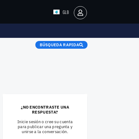
GLB
AR
BÚSQUEDA RAPIDA
¿NO ENCONTRASTE UNA
RESPUESTA?
Inicie sesión o cree su cuenta
para publicar una pregunta y
unirse a la conversación.