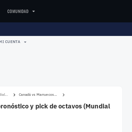
COMUNIDAD
MI CUENTA
al...
Canadá vs Marruecos...
ronóstico y pick de octavos (Mundial