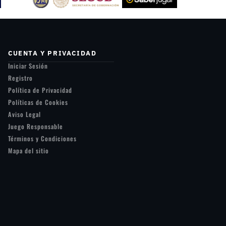
CUENTA Y PRIVACIDAD
Iniciar Sesión
Registro
Política de Privacidad
Políticas de Cookies
Aviso Legal
Juego Responsable
Términos y Condiciones
Mapa del sitio