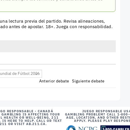
una lectura previa del partido. Revisa alineaciones,
cado antes de apostar. 18+. Juega con responsabilidad.
Anterior debate
Siguiente debate
EGO RESPONSABLE - CANADÁ
JUEGO RESPONSABLE US
F GAMBLING IS AFFECTING YOUR
GAMBLING PROBLEM? CALL 1-800
L HEALTH OR WELL-BEING, 211
AGE, LOCATION, AND OTHER REST
 IS HERE TO HELP. CALL OR TEXT
APPLY. PLEASE PLAY RESPON
211 OR VISIT AB.211.CA.