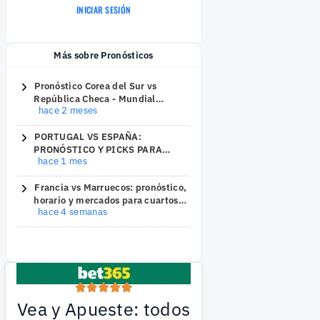
INICIAR SESIÓN
Más sobre Pronósticos
Pronóstico Corea del Sur vs
República Checa - Mundial
(11/6/2026)
hace 2 meses
PORTUGAL VS ESPAÑA:
PRONÓSTICO Y PICKS PARA
OCTAVOS DEL MUNDIAL
hace 1 mes
Francia vs Marruecos: pronóstico,
horario y mercados para cuartos
del Mundial 2026
hace 4 semanas
Vea y Apueste: todos