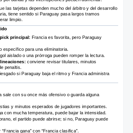
ue las tarjetas dependen mucho del árbitro y del desarrollo
ria, tiene sentido si Paraguay pasa largos tramos
erar limpio.
tido
ick principal:
Francia es favorita, pero Paraguay
específico para una eliminatoria.
gol aislado o una prórroga pueden romper la lectura.
lineaciones:
conviene revisar titulares, minutos
e penaltis.
iesgado si Paraguay baja el ritmo y Francia administra
a sale con su once más ofensivo o guarda alguna
estias y minutos esperados de jugadores importantes.
ega con mucha temperatura, puede bajar la intensidad.
rano, el partido puede abrirse; si no, Paraguay puede
 “Francia gana” con “Francia clasifica”.