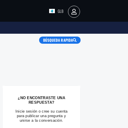
GLB
AR
BÚSQUEDA RAPIDA
¿NO ENCONTRASTE UNA
RESPUESTA?
Inicie sesión o cree su cuenta
para publicar una pregunta y
unirse a la conversación.