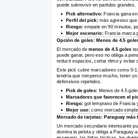
puede sobrevivir en partidos grandes.
Pick alternativo:
Francia gana en
Perfil del pick:
más agresivo que “
Riesgo:
empate en 90 minutos, part
Mejor escenario:
Francia marca p
Opción de goles: Menos de 4.5 gole
El mercado de
menos de 4.5 goles
ta
puede ganar, pero eso no obliga a pen
reducir espacios, cortar ritmo y evitar 
Este pick cubre marcadores como 0-1, 0
tendría que romperse mucho, tener un
defensivos repetidos.
Pick de goles:
Menos de 4.5 gole
Marcadores que favorecen el pi
Riesgo:
gol temprano de Francia 
Mejor uso:
como mercado simple,
Mercado de tarjetas: Paraguay más t
Un mercado secundario interesante p
domina la pelota y obliga a Paraguay 
escenario, las faltas tácticas, los due