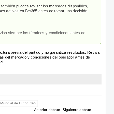
, también puedes revisar los mercados disponibles,
nes activas en Bet365 antes de tomar una decisión.
visa siempre los términos y condiciones antes de
ctura previa del partido y no garantiza resultados. Revisa
las del mercado y condiciones del operador antes de
ad.
Anterior debate
Siguiente debate