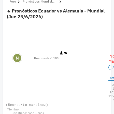
Pronósticos Mundial...
Pronósticos Ecuador vs Alemania - Mundial
(Jue 25/6/2026)
No
Respuestas: 188
Ma
st
J
2
20
11:
(@norberto-martinez)
Miembro
Registrado: hace 5 años