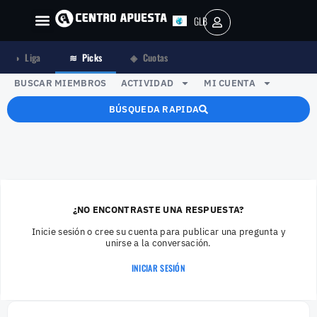
GLB
AR
◑
Liga
≋
Picks
◈
Cuotas
BUSCAR MIEMBROS
ACTIVIDAD
MI CUENTA
BÚSQUEDA RAPIDA
¿NO ENCONTRASTE UNA RESPUESTA?
Inicie sesión o cree su cuenta para publicar una pregunta y
unirse a la conversación.
INICIAR SESIÓN