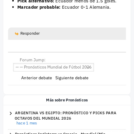
Pick alternativo:
Ecuador menos de 1.5 goles.
Marcador probable:
Ecuador 0-1 Alemania.
Responder
Forum Jump:
Anterior debate
Siguiente debate
Más sobre Pronósticos
ARGENTINA VS EGIPTO: PRONÓSTICO Y PICKS PARA
OCTAVOS DEL MUNDIAL 2026
hace 1 mes