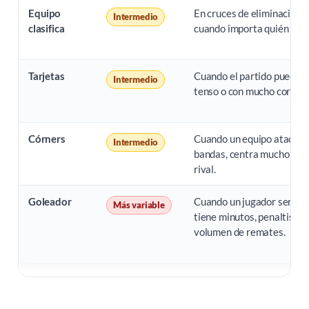
Equipo
En cruces de eliminación d
Intermedio
clasifica
cuando importa quién ava
Tarjetas
Cuando el partido puede se
Intermedio
tenso o con mucho corte tá
Córners
Cuando un equipo ataca p
Intermedio
bandas, centra mucho o em
rival.
Goleador
Cuando un jugador será tit
Más variable
tiene minutos, penaltis o a
volumen de remates.