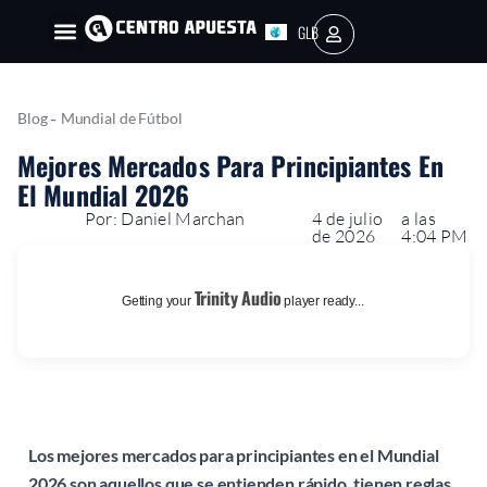
GLB
AR
-
Blog
Mundial de Fútbol
Mejores Mercados Para Principiantes En
El Mundial 2026
Por: Daniel Marchan
4 de julio
a las
de 2026
4:04 PM
Trinity Audio
Getting your
player ready...
Los mejores mercados para principiantes en el Mundial
2026 son aquellos que se entienden rápido, tienen reglas