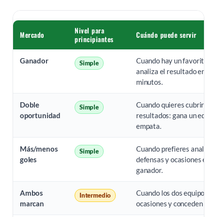
Nivel para
Mercado
Cuándo puede servir
principiantes
Ganador
Cuando hay un favorito cla
Simple
analiza el resultado en 90
minutos.
Doble
Cuando quieres cubrir dos
Simple
oportunidad
resultados: gana un equip
empata.
Más/menos
Cuando prefieres analizar 
Simple
goles
defensas y ocasiones en lu
ganador.
Ambos
Cuando los dos equipos g
Intermedio
marcan
ocasiones y conceden espa