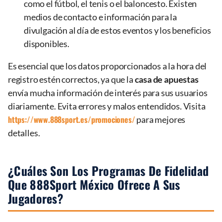
como el fútbol, el tenis o el baloncesto. Existen
medios de contacto e información para la
divulgación al día de estos eventos y los beneficios
disponibles.
Es esencial que los datos proporcionados a la hora del
registro estén correctos, ya que la
casa de apuestas
envía mucha información de interés para sus usuarios
diariamente. Evita errores y malos entendidos. Visita
https://www.888sport.es/promociones/
para mejores
detalles.
¿Cuáles Son Los Programas De Fidelidad
Que 888Sport México Ofrece A Sus
Jugadores?