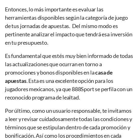
Entonces, lo más importante es evaluar las
herramientas disponibles según la categoría de juego
de tus jornadas de apuestas. Del mismo modo es
pertinente analizar el impacto que tendrá esa inversión
en tu presupuesto.
Es fundamental que estés muy bien informado de todas
las actualizaciones que ocurran en torno a
promociones y bonos disponibles en la
casa de
apuestas
. Esta es una excelente opción para los
jugadores mexicanos, ya que 888Sport se perfila con un
reconocido programa de lealtad.
Por último, como un usuario responsable, te invitamos
a leer y revisar cuidadosamente todas las condiciones y
términos que se estipulan dentro de cada promoción y
bonificación. Así como los procedimientos en cada