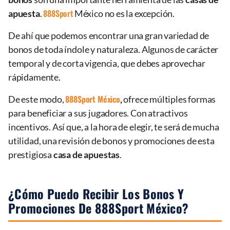
888Sport
apuesta
.
México
no es la excepción.
De ahí que podemos encontrar una gran variedad de
bonos de toda índole y naturaleza. Algunos de carácter
temporal y de corta vigencia, que debes aprovechar
rápidamente.
888Sport México
De este modo,
,
ofrece múltiples formas
para beneficiar a sus jugadores. Con atractivos
incentivos. Así que, a la hora de elegir, te será de mucha
utilidad, una revisión de bonos y promociones de esta
prestigiosa
casa de apuestas
.
¿Cómo Puedo Recibir Los Bonos Y
Promociones De 888Sport México?