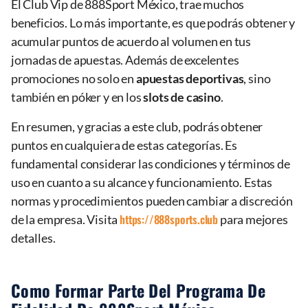
El Club Vip de 888Sport México, trae muchos
beneficios. Lo más importante, es que podrás obtener y
acumular puntos de acuerdo al volumen en tus
jornadas de apuestas. Además de excelentes
promociones no solo en
apuestas deportivas
, sino
también en póker y en los
slots de casino
.
En resumen, y gracias a este club, podrás obtener
puntos en cualquiera de estas categorías. Es
fundamental considerar las condiciones y términos de
uso en cuanto a su alcance y funcionamiento. Estas
normas y procedimientos pueden cambiar a discreción
https://888sports.club
de la empresa. Visita
para mejores
detalles.
Como Formar Parte Del Programa De