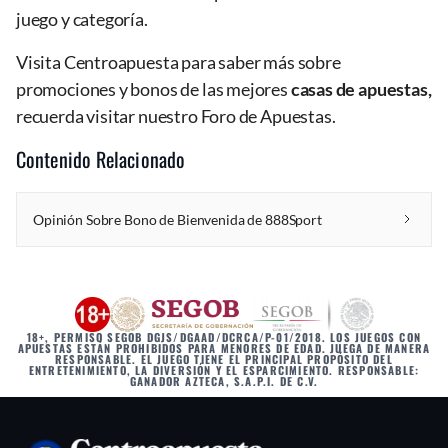
juego y categoría.
Visita Centroapuesta para saber más sobre
promociones y bonos de las mejores
casas de apuestas,
recuerda visitar nuestro Foro de Apuestas.
Contenido Relacionado
Opinión Sobre Bono de Bienvenida de 888Sport
18+, PERMISO SEGOB DGJS/DGAAD/DCRCA/P-01/2018. LOS JUEGOS CON
APUESTAS ESTÁN PROHIBIDOS PARA MENORES DE EDAD. JUEGA DE MANERA
RESPONSABLE. EL JUEGO TIENE EL PRINCIPAL PROPÓSITO DEL
ENTRETENIMIENTO, LA DIVERSIÓN Y EL ESPARCIMIENTO. RESPONSABLE:
GANADOR AZTECA, S.A.P.I. DE C.V.