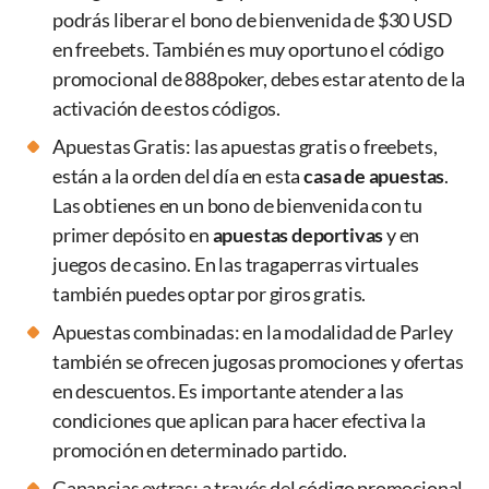
podrás liberar el bono de bienvenida de $30 USD
en freebets. También es muy oportuno el código
promocional de 888poker, debes estar atento de la
activación de estos códigos.
Apuestas Gratis: las apuestas gratis o freebets,
están a la orden del día en esta
casa de apuestas
.
Las obtienes en un bono de bienvenida con tu
primer depósito en
apuestas deportivas
y en
juegos de casino. En las tragaperras virtuales
también puedes optar por giros gratis.
Apuestas combinadas: en la modalidad de Parley
también se ofrecen jugosas promociones y ofertas
en descuentos. Es importante atender a las
condiciones que aplican para hacer efectiva la
promoción en determinado partido.
Ganancias extras: a través del código promocional