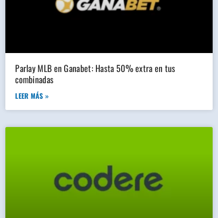
Parlay MLB en Ganabet: Hasta 50% extra en tus
combinadas
LEER MÁS »