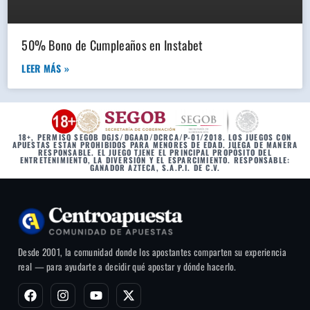
50% Bono de Cumpleaños en Instabet
LEER MÁS »
18+, PERMISO SEGOB DGJS/DGAAD/DCRCA/P-01/2018. LOS JUEGOS CON
APUESTAS ESTÁN PROHIBIDOS PARA MENORES DE EDAD. JUEGA DE MANERA
RESPONSABLE. EL JUEGO TIENE EL PRINCIPAL PROPÓSITO DEL
ENTRETENIMIENTO, LA DIVERSIÓN Y EL ESPARCIMIENTO. RESPONSABLE:
GANADOR AZTECA, S.A.P.I. DE C.V.
Desde 2001, la comunidad donde los apostantes comparten su experiencia
real — para ayudarte a decidir qué apostar y dónde hacerlo.