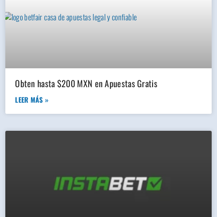
Obten hasta $200 MXN en Apuestas Gratis
LEER MÁS »