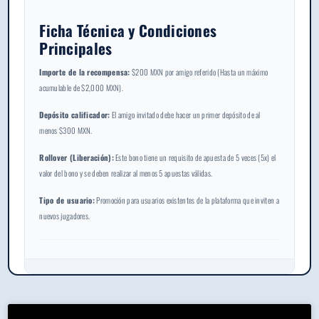
Ficha Técnica y Condiciones
Principales
Importe de la recompensa:
$200 MXN por amigo referido (Hasta un máximo
acumulable de $2,000 MXN).
Depósito calificador:
El amigo invitado debe hacer un primer depósito de al
menos $300 MXN.
Rollover (Liberación):
Este bono tiene un requisito de apuesta de 5 veces (5x) el
valor del bono y se deben realizar al menos 5 apuestas válidas.
Tipo de usuario:
Promoción para usuarios existentes de la plataforma que inviten a
nuevos jugadores.