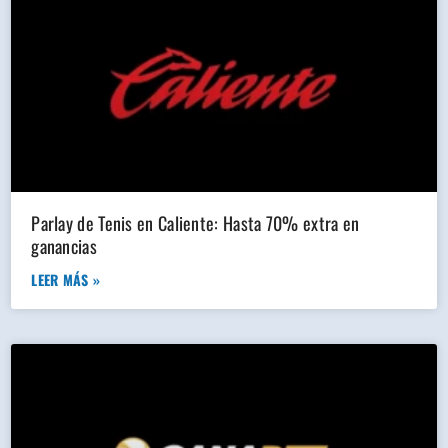
Parlay de Tenis en Caliente: Hasta 70% extra en
ganancias
LEER MÁS »