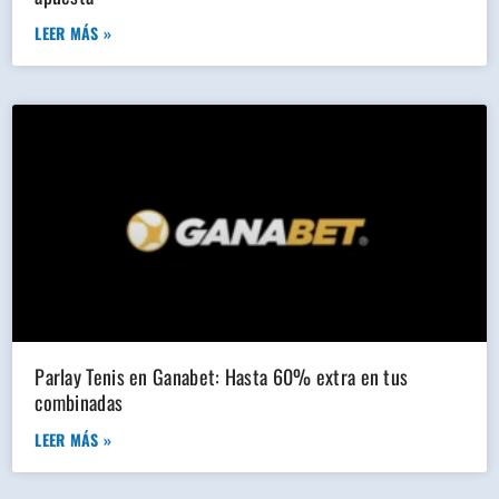
LEER MÁS »
Parlay Tenis en Ganabet: Hasta 60% extra en tus
combinadas
LEER MÁS »