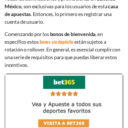
México
, son exclusivas para los usuarios de esta
casa
de apuestas
. Entonces, lo primero es registrar una
cuenta de usuario.
Comenzando por los
bonos de bienvenida
, en
bonos sin depósito
específico estos
están sujetos a
rotación o rollover. En general, es esencial cumplir con
una serie de requisitos para que puedas liberar estos
incentivos.