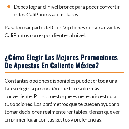
Debes lograr el nivel bronce para poder convertir
estos CaliPuntos acumulados.
Para formar parte del Club Vip tienes que alcanzar los
CaliPuntos correspondientes al nivel.
¿Cómo Elegir Las Mejores Promociones
De Apuestas En Caliente México?
Con tantas opciones disponibles puede ser toda una
tarea elegir la promoción que te resulte más
conveniente. Por supuesto que es necesario estudiar
tus opciones. Los parámetros que te pueden ayudar a
tomar decisiones realmente rentables, tienen que ver
en primer lugar con tus gustos y preferencias.