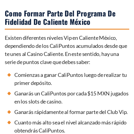
Como Formar Parte Del Programa De
Fidelidad De Caliente México
Existen diferentes niveles Vip en Caliente México,
dependiendo de los CaliPuntos acumulados desde que
te unes al Casino Caliente. En este sentido, hay una
serie de puntos clave que debes saber:
Comienzas a ganar CaliPuntos luego de realizar tu
primer depósito.
Ganarás un CaliPuntos por cada $15 MXN jugados
en los slots de casino.
Ganarás rápidamente al formar parte del Club Vip.
Cuanto más alto sea el nivel alcanzado más rápido
obtendrás CaliPuntos.