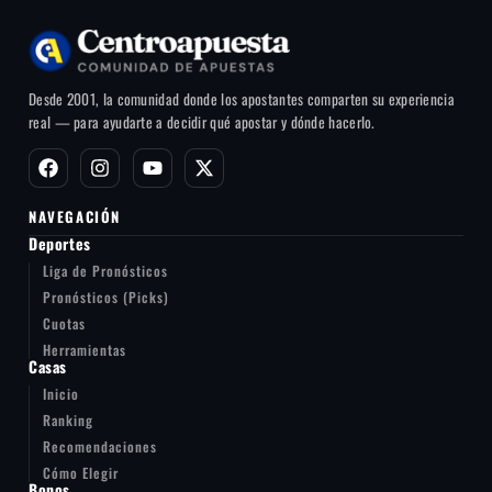
Desde 2001, la comunidad donde los apostantes comparten su experiencia
real — para ayudarte a decidir qué apostar y dónde hacerlo.
NAVEGACIÓN
Deportes
Liga de Pronósticos
Pronósticos (Picks)
Cuotas
Herramientas
Casas
Inicio
Ranking
Recomendaciones
Cómo Elegir
Bonos