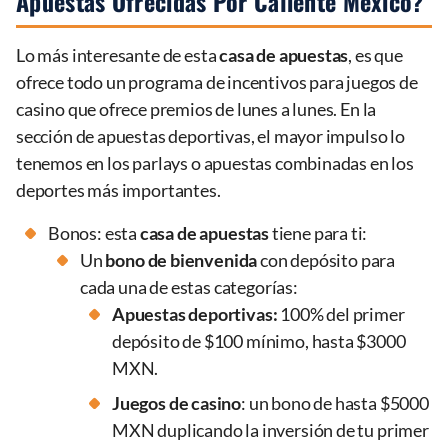
Apuestas Ofrecidas Por Caliente México?
Lo más interesante de esta
casa de apuestas
, es que
ofrece todo un programa de incentivos para juegos de
casino que ofrece premios de lunes a lunes. En la
sección de apuestas deportivas, el mayor impulso lo
tenemos en los parlays o apuestas combinadas en los
deportes más importantes.
Bonos: esta
casa de apuestas
tiene para ti:
Un
bono de bienvenida
con depósito para
cada una de estas categorías:
Apuestas deportivas:
100% del primer
depósito de $100 mínimo, hasta $3000
MXN.
Juegos de casino
: un bono de hasta $5000
MXN duplicando la inversión de tu primer