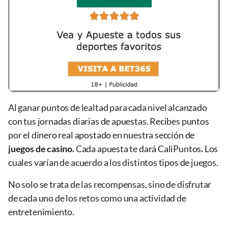
Al ganar puntos de lealtad para cada nivel alcanzado
con tus jornadas diarias de apuestas. Recibes puntos
por el dinero real apostado en nuestra sección de
juegos de casino.
Cada apuesta te dará CaliPuntos
.
Los
cuales varían de acuerdo a los distintos tipos de juegos.
No solo se trata de las recompensas, sino de disfrutar
de cada uno de los retos como una actividad de
entretenimiento.