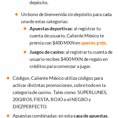
depósito.
Un bono de bienvenida sin depósito para cada
una de estas categorías:
Apuestas deportivas
: al registrar tu
cuenta de usuario, Caliente México te
apuestas gratis
premia con $400 MXN en
.
Juegos de casino:
al registrar tu cuenta de
usuario recibes $400 MXN de regalo en
créditos para comenzar a jugar.
Códigos: Caliente México utiliza códigos para
activar distintas promociones, sobre todo en la
categoría de casino. Tales como: SUPERLUNES,
20GIROS, FIESTA, ROJO o el NEGRO y
DIEZPERFECTO.
Apuestas combinadas: en esta
casa de apuestas
,