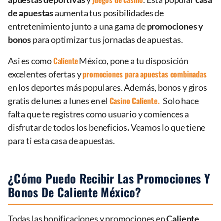
de apuestas
aumenta tus posibilidades de
entretenimiento junto a una gama de
promociones y
bonos
para optimizar tus jornadas de apuestas.
Caliente
Asi es como
México, pone a tu disposición
promociones para apuestas combinadas
excelentes ofertas y
en los deportes más populares. Además, bonos y giros
Casino Caliente.
gratis de lunes a lunes en el
Solo hace
falta que te registres como usuario y comiences a
disfrutar de todos los beneficios
.
Veamos lo que tiene
para ti esta casa de apuestas.
¿Cómo Puedo Recibir Las Promociones Y
Bonos De Caliente México?
Todas las bonificaciones y promociones en
Caliente