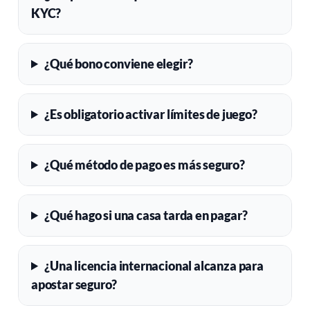
KYC?
¿Qué bono conviene elegir?
¿Es obligatorio activar límites de juego?
¿Qué método de pago es más seguro?
¿Qué hago si una casa tarda en pagar?
¿Una licencia internacional alcanza para
apostar seguro?