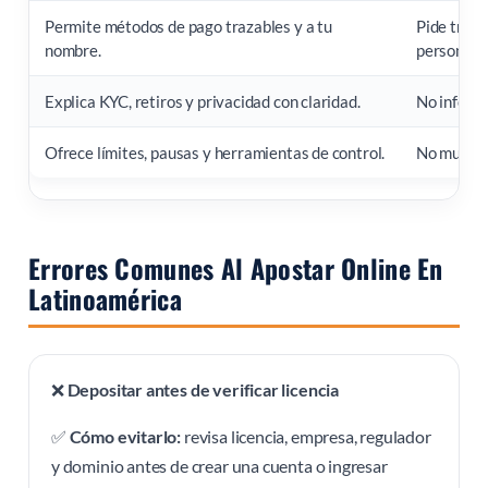
Permite métodos de pago trazables y a tu
Pide trans
nombre.
personale
Explica KYC, retiros y privacidad con claridad.
No informa
Ofrece límites, pausas y herramientas de control.
No muestr
Errores Comunes Al Apostar Online En
Latinoamérica
❌
Depositar antes de verificar licencia
✅
Cómo evitarlo:
revisa licencia, empresa, regulador
y dominio antes de crear una cuenta o ingresar