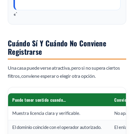
«`
Cuándo Sí Y Cuándo No Conviene
Registrarse
Una casa puede verse atractiva, pero si no supera ciertos
filtros, conviene esperar o elegir otra opción.
Puede tener sentido cuando…
Conviene e
Muestra licencia clara y verificable.
No aparece
El dominio coincide con el operador autorizado.
El enlace 