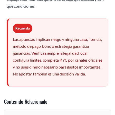
qué condiciones.
Recuerda
Las apuestas implican riesgo y ninguna casa, licencia,
método de pago, bono o estrategia garantiza
ganancias. Verifica siempre la legalidad local,
configura límites, completa KYC por canales oficiales
y no uses dinero necesario para gastos importantes.
No apostar también es una decisión válida.
Contenido Relacionado