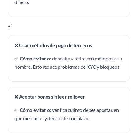
dinero.
«`
❌
Usar métodos de pago de terceros
✅
Cómo evitarlo:
deposita y retira con métodos a tu
nombre. Esto reduce problemas de KYC y bloqueos.
❌
Aceptar bonos sin leer rollover
✅
Cómo evitarlo:
verifica cuánto debes apostar, en
qué mercados y dentro de qué plazo.