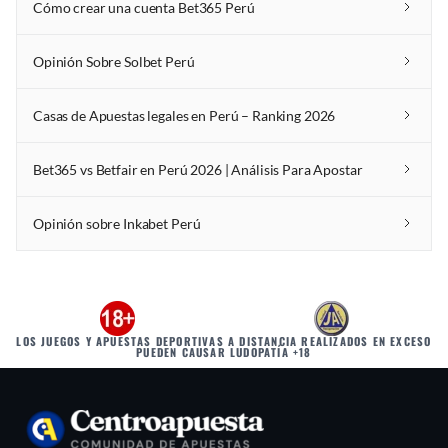
Cómo crear una cuenta Bet365 Perú
Opinión Sobre Solbet Perú
Casas de Apuestas legales en Perú – Ranking 2026
Bet365 vs Betfair en Perú 2026 | Análisis Para Apostar
Opinión sobre Inkabet Perú
LOS JUEGOS Y APUESTAS DEPORTIVAS A DISTANCIA REALIZADOS EN EXCESO
PUEDEN CAUSAR LUDOPATÍA +18