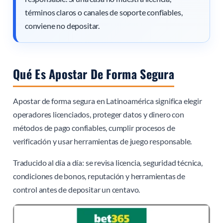
términos claros o canales de soporte confiables,
conviene no depositar.
Qué Es Apostar De Forma Segura
Apostar de forma segura en Latinoamérica significa elegir
operadores licenciados, proteger datos y dinero con
métodos de pago confiables, cumplir procesos de
verificación y usar herramientas de juego responsable.
Traducido al día a día: se revisa licencia, seguridad técnica,
condiciones de bonos, reputación y herramientas de
control antes de depositar un centavo.