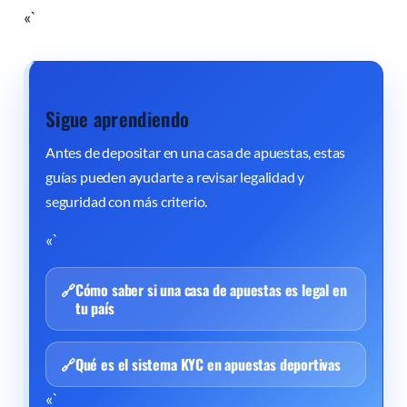
«`
Sigue aprendiendo
Antes de depositar en una casa de apuestas, estas
guías pueden ayudarte a revisar legalidad y
seguridad con más criterio.
«`
🔗
Cómo saber si una casa de apuestas es legal en
tu país
🔗
Qué es el sistema KYC en apuestas deportivas
«`