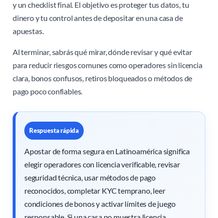
y un checklist final. El objetivo es proteger tus datos, tu
dinero y tu control antes de depositar en una casa de
apuestas.
Al terminar, sabrás qué mirar, dónde revisar y qué evitar
para reducir riesgos comunes como operadores sin licencia
clara, bonos confusos, retiros bloqueados o métodos de
pago poco confiables.
Respuesta rápida
Apostar de forma segura en Latinoamérica significa
elegir operadores con licencia verificable, revisar
seguridad técnica, usar métodos de pago
reconocidos, completar KYC temprano, leer
condiciones de bonos y activar límites de juego
responsable. Si una casa no muestra licencia,