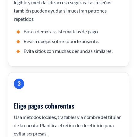
legible y medidas de acceso seguras. Las reseñas
también pueden ayudar si muestran patrones
repetidos.
Busca demoras sistemáticas de pago.
Revisa quejas sobre soporte ausente.
Evita sitios con muchas denuncias similares.
3
Elige pagos coherentes
Usa métodos locales, trazables y a nombre del titular
de la cuenta. Planifica el retiro desde el inicio para
evitar sorpresas.