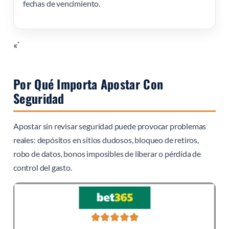
fechas de vencimiento.
«`
Por Qué Importa Apostar Con
Seguridad
Apostar sin revisar seguridad puede provocar problemas
reales: depósitos en sitios dudosos, bloqueo de retiros,
robo de datos, bonos imposibles de liberar o pérdida de
control del gasto.