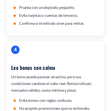
Prueba con un depósito pequeño.
Evita tarjetas o cuentas de terceros.
Confirma si el método sirve para retirar.
4
Lee bonos con calma
Un bono puede parecer atractivo, pero sus
condiciones cambian el valor real. Revisa rollover,
mercados válidos, cuota mínima y plazo.
Evita bonos con reglas confusas.
No aceptes promociones que no entiendes.