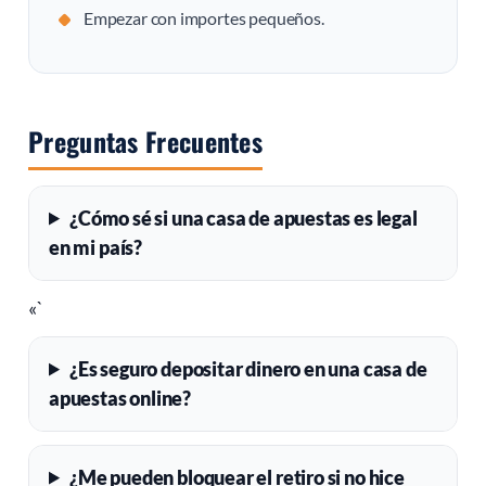
Empezar con importes pequeños.
Preguntas Frecuentes
¿Cómo sé si una casa de apuestas es legal
en mi país?
«`
¿Es seguro depositar dinero en una casa de
apuestas online?
¿Me pueden bloquear el retiro si no hice