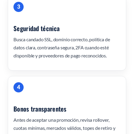
3
Seguridad técnica
Busca candado SSL, dominio correcto, política de
datos clara, contraseña segura, 2FA cuando esté
disponible y proveedores de pago reconocidos.
4
Bonos transparentes
Antes de aceptar una promoción, revisa rollover,
cuotas mínimas, mercados válidos, topes de retiro y