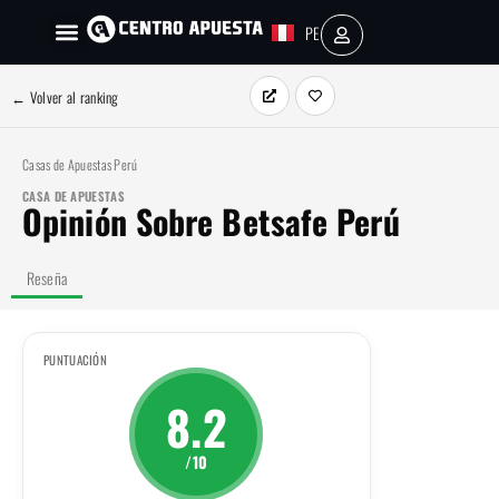
PE
GLB
← Volver al ranking
Casas de Apuestas Perú
CASA DE APUESTAS
Opinión Sobre Betsafe Perú
Reseña
PUNTUACIÓN
8.2
/10