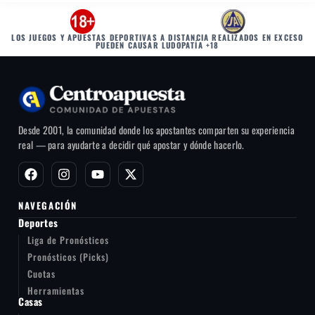
LOS JUEGOS Y APUESTAS DEPORTIVAS A DISTANCIA REALIZADOS EN EXCESO
PUEDEN CAUSAR LUDOPATÍA +18
Desde 2001, la comunidad donde los apostantes comparten su experiencia
real — para ayudarte a decidir qué apostar y dónde hacerlo.
NAVEGACIÓN
Deportes
Liga de Pronósticos
Pronósticos (Picks)
Cuotas
Herramientas
Casas