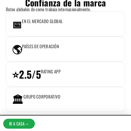
Confianza de la marca
Datos globales de como trabaja internacionalmente.
📅
EN EL MERCADO GLOBAL
🌎
PAÍSES DE OPERACIÓN
⭐
2.5/5
RATING APP
🏛️
GRUPO CORPORATIVO
IR A CASA