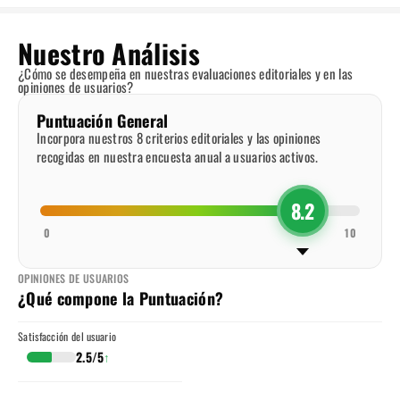
Nuestro Análisis
¿Cómo se desempeña en nuestras evaluaciones editoriales y en las
opiniones de usuarios?
Puntuación General
Incorpora nuestros 8 criterios editoriales y las opiniones
recogidas en nuestra encuesta anual a usuarios activos.
8.2
0
10
OPINIONES DE USUARIOS
¿Qué compone la Puntuación?
Satisfacción del usuario
2.5/5
↑