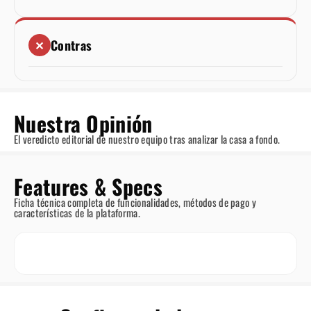
Contras
✕
Nuestra Opinión
El veredicto editorial de nuestro equipo tras analizar la casa a fondo.
Features & Specs
Ficha técnica completa de funcionalidades, métodos de pago y
características de la plataforma.