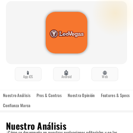
📱
🤖
🌐
App iOS
Android
Web
Nuestro Análisis
Pros & Contras
Nuestra Opinión
Features & Specs
Confianza Marca
Nuestro Análisis
¿Cómo se desempeña en nuestras evaluaciones editoriales y en las