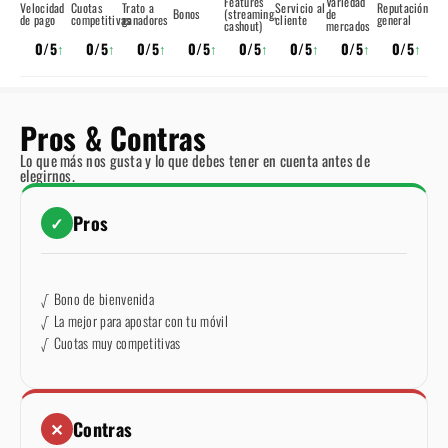
Features
Variedad
Velocidad
Cuotas
Trato a
Servicio al
Reputación
Bonos
(streaming,
de
de pago
competitivas
ganadores
cliente
general
cashout)
mercados
0/5
↑
0/5
↑
0/5
↑
0/5
↑
0/5
↑
0/5
↑
0/5
↑
0/5
↑
Pros & Contras
Lo que más nos gusta y lo que debes tener en cuenta antes de
elegirnos.
Pros
✓
√ Bono de bienvenida
√ La mejor para apostar con tu móvil
√ Cuotas muy competitivas
Contras
✕