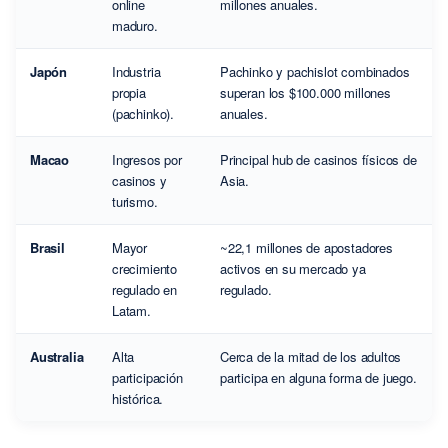
online
millones anuales.
maduro.
Japón
Industria
Pachinko y pachislot combinados
propia
superan los $100.000 millones
(pachinko).
anuales.
Macao
Ingresos por
Principal hub de casinos físicos de
casinos y
Asia.
turismo.
Brasil
Mayor
~22,1 millones de apostadores
crecimiento
activos en su mercado ya
regulado en
regulado.
Latam.
Australia
Alta
Cerca de la mitad de los adultos
participación
participa en alguna forma de juego.
histórica.