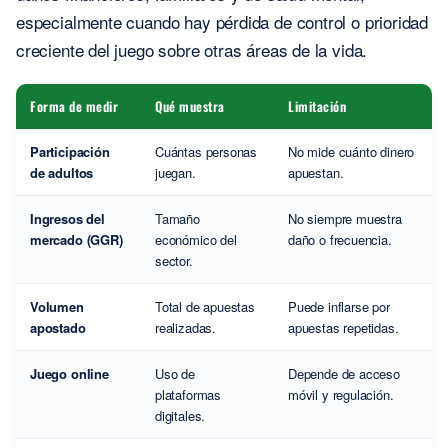
especialmente cuando hay pérdida de control o prioridad
creciente del juego sobre otras áreas de la vida.
Forma de medir
Qué muestra
Limitación
Participación
Cuántas personas
No mide cuánto dinero
de adultos
juegan.
apuestan.
Ingresos del
Tamaño
No siempre muestra
mercado (GGR)
económico del
daño o frecuencia.
sector.
Volumen
Total de apuestas
Puede inflarse por
apostado
realizadas.
apuestas repetidas.
Juego online
Uso de
Depende de acceso
plataformas
móvil y regulación.
digitales.