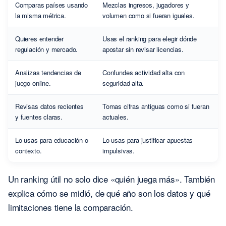
Comparas países usando
Mezclas ingresos, jugadores y
la misma métrica.
volumen como si fueran iguales.
Quieres entender
Usas el ranking para elegir dónde
regulación y mercado.
apostar sin revisar licencias.
Analizas tendencias de
Confundes actividad alta con
juego online.
seguridad alta.
Revisas datos recientes
Tomas cifras antiguas como si fueran
y fuentes claras.
actuales.
Lo usas para educación o
Lo usas para justificar apuestas
contexto.
impulsivas.
Un ranking útil no solo dice «quién juega más». También
explica cómo se midió, de qué año son los datos y qué
limitaciones tiene la comparación.