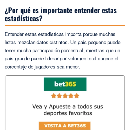
¿Por qué es importante entender estas
estadísticas?
Entender estas estadísticas importa porque muchas
listas mezclan datos distintos. Un país pequeño puede
tener mucha participación porcentual, mientras que un
país grande puede liderar por volumen total aunque el
porcentaje de jugadores sea menor.