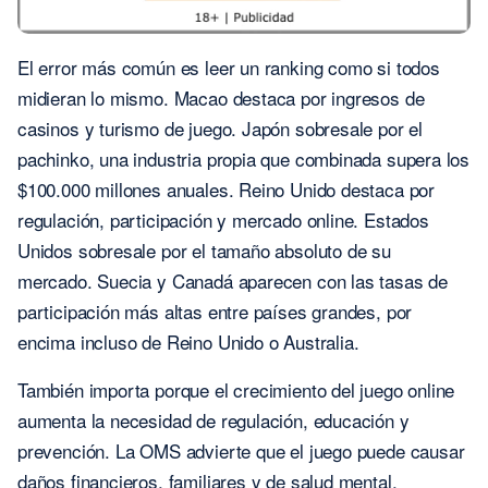
El error más común es leer un ranking como si todos
midieran lo mismo. Macao destaca por ingresos de
casinos y turismo de juego. Japón sobresale por el
pachinko, una industria propia que combinada supera los
$100.000 millones anuales. Reino Unido destaca por
regulación, participación y mercado online. Estados
Unidos sobresale por el tamaño absoluto de su
mercado. Suecia y Canadá aparecen con las tasas de
participación más altas entre países grandes, por
encima incluso de Reino Unido o Australia.
También importa porque el crecimiento del juego online
aumenta la necesidad de regulación, educación y
prevención. La OMS advierte que el juego puede causar
daños financieros, familiares y de salud mental,