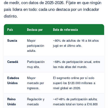
de medir, con datos de 2025-2026. Fíjate en que ningún
país lidera en todo: cada uno destaca por un indicador
distinto.
País
Destaca por
Dato de referencia
Suecia
Mayor
~80% de adultos de 16 a 84 años
participación
jugó en el último año.
adulta.
Canadá
Participación
~68% de participación anual, entre
muy alta.
las más altas del mundo.
Estados
Mayor
El segmento online por sí solo
Unidos
mercado por
superó los $120.000 millones a
ingresos.
nivel global en 2026.
Reino
Regulación y
~47-48% de participación adulta;
Unido
mercado
mercado total en torno a £16.800