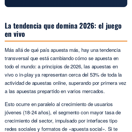
La tendencia que domina 2026: el juego
en vivo
Más allá de qué país apuesta más, hay una tendencia
transversal que está cambiando cómo se apuesta en
todo el mundo: a principios de 2026, las apuestas en
vivo o in-play ya representan cerca del 53% de toda la
actividad de apuestas online, superando por primera vez
a las apuestas prepartido en varios mercados.
Esto ocurre en paralelo al crecimiento de usuarios
jóvenes (18-24 años), el segmento con mayor tasa de
crecimiento del sector, impulsado por interfaces tipo
redes sociales y formatos de «apuesta social». Si te