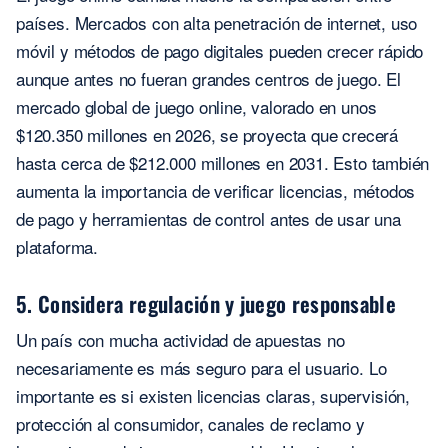
países. Mercados con alta penetración de internet, uso
móvil y métodos de pago digitales pueden crecer rápido
aunque antes no fueran grandes centros de juego. El
mercado global de juego online, valorado en unos
$120.350 millones en 2026, se proyecta que crecerá
hasta cerca de $212.000 millones en 2031. Esto también
aumenta la importancia de verificar licencias, métodos
de pago y herramientas de control antes de usar una
plataforma.
5. Considera regulación y juego responsable
Un país con mucha actividad de apuestas no
necesariamente es más seguro para el usuario. Lo
importante es si existen licencias claras, supervisión,
protección al consumidor, canales de reclamo y