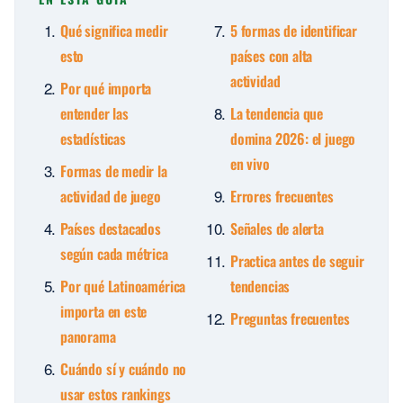
Qué significa medir
5 formas de identificar
esto
países con alta
actividad
Por qué importa
entender las
La tendencia que
estadísticas
domina 2026: el juego
en vivo
Formas de medir la
actividad de juego
Errores frecuentes
Países destacados
Señales de alerta
según cada métrica
Practica antes de seguir
Por qué Latinoamérica
tendencias
importa en este
Preguntas frecuentes
panorama
Cuándo sí y cuándo no
usar estos rankings