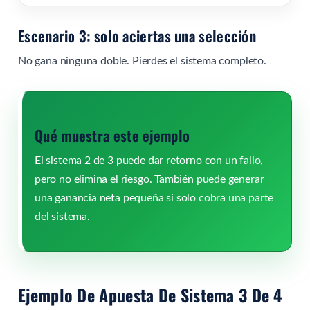
Escenario 3: solo aciertas una selección
No gana ninguna doble. Pierdes el sistema completo.
Qué muestra este ejemplo
El sistema 2 de 3 puede dar retorno con un fallo,
pero no elimina el riesgo. También puede generar
una ganancia neta pequeña si solo cobra una parte
del sistema.
Ejemplo De Apuesta De Sistema 3 De 4