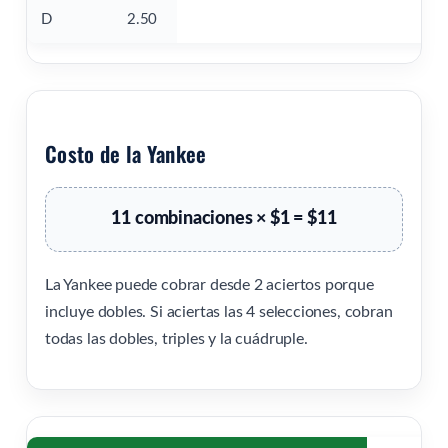
D
2.50
Costo de la Yankee
11 combinaciones × $1 = $11
La Yankee puede cobrar desde 2 aciertos porque
incluye dobles. Si aciertas las 4 selecciones, cobran
todas las dobles, triples y la cuádruple.