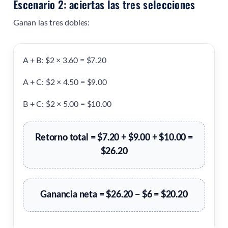
Escenario 2: aciertas las tres selecciones
Ganan las tres dobles:
A + B: $2 × 3.60 = $7.20
A + C: $2 × 4.50 = $9.00
B + C: $2 × 5.00 = $10.00
Retorno total = $7.20 + $9.00 + $10.00 =
$26.20
Ganancia neta = $26.20 − $6 = $20.20