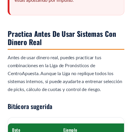
estás apostando por impulso.
Practica Antes De Usar Sistemas Con
Dinero Real
Antes de usar dinero real, puedes practicar tus
combinaciones en la Liga de Pronósticos de
CentroApuesta. Aunque la Liga no replique todos los
sistemas internos, sí puede ayudarte a entrenar selección
de picks, cálculo de cuotas y control de riesgo.
Bitácora sugerida
Dato
Ejemplo