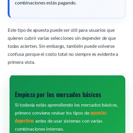
combinaciones estás pagando.
Este tipo de apuesta puede ser útil para usuarios que
quieren cubrir varias selecciones sin depender de que
todas acierten. Sin embargo, también puede volverse
confusa porque el costo total no siempre es evidente a
primera vista.
Empieza por los mercados básicos
Si todavía estás aprendiendo los mercados básicos,
apuestas
primero conviene revisar los tipos de
deportivas
antes de usar sistemas con varias
combinaciones internas.