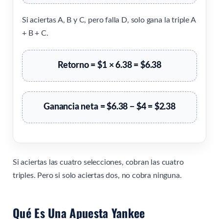
Si aciertas A, B y C, pero falla D, solo gana la triple A
+ B + C.
Retorno = $1 × 6.38 = $6.38
Ganancia neta = $6.38 − $4 = $2.38
Si aciertas las cuatro selecciones, cobran las cuatro
triples. Pero si solo aciertas dos, no cobra ninguna.
Qué Es Una Apuesta Yankee