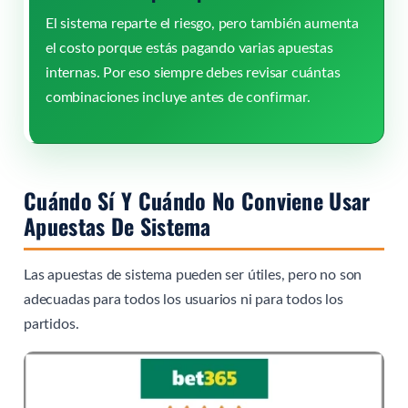
El sistema reparte el riesgo, pero también aumenta
el costo porque estás pagando varias apuestas
internas. Por eso siempre debes revisar cuántas
combinaciones incluye antes de confirmar.
Cuándo Sí Y Cuándo No Conviene Usar
Apuestas De Sistema
Las apuestas de sistema pueden ser útiles, pero no son
adecuadas para todos los usuarios ni para todos los
partidos.