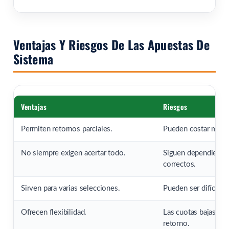
Ventajas Y Riesgos De Las Apuestas De
Sistema
Ventajas
Riesgos
Permiten retornos parciales.
Pueden costar más d
No siempre exigen acertar todo.
Siguen dependiendo
correctos.
Sirven para varias selecciones.
Pueden ser difíciles
Ofrecen flexibilidad.
Las cuotas bajas pu
retorno.