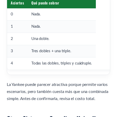
Aciertos
Qué puede cobrar
0
Nada.
1
Nada.
2
Una doble.
3
Tres dobles + una triple.
4
Todas las dobles, triples y cuádruple.
La Yankee puede parecer atractiva porque permite varios
escenarios, pero también cuesta más que una combinada
simple. Antes de confirmarla, revisa el costo total.