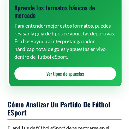
Aprende los formatos básicos de
mercado
Para entender mejor estos formatos, puedes
revisar la guía de tipos de apuestas deportivas.
Esa base ayuda a interpretar ganador,
hándicap, total de goles y apuestas en vivo
dentro del fútbol eSport.
Ver tipos de apuestas
Cómo Analizar Un Partido De Fútbol
ESport
El análisis de fútbol eSport debe centrarse en el