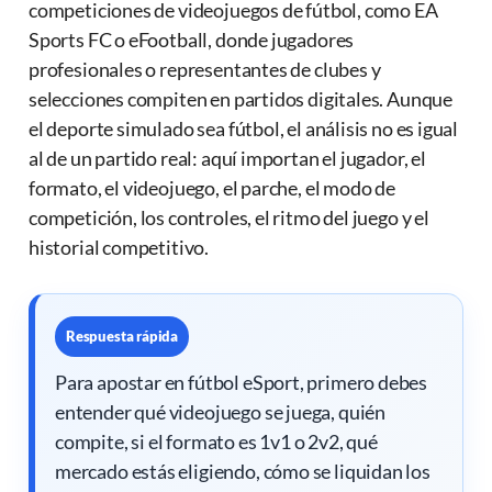
competiciones de videojuegos de fútbol, como EA
Sports FC o eFootball, donde jugadores
profesionales o representantes de clubes y
selecciones compiten en partidos digitales. Aunque
el deporte simulado sea fútbol, el análisis no es igual
al de un partido real: aquí importan el jugador, el
formato, el videojuego, el parche, el modo de
competición, los controles, el ritmo del juego y el
historial competitivo.
Respuesta rápida
Para apostar en fútbol eSport, primero debes
entender qué videojuego se juega, quién
compite, si el formato es 1v1 o 2v2, qué
mercado estás eligiendo, cómo se liquidan los