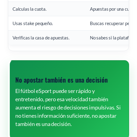
Calculas la cuota.
Apuestas por una cuota 
Usas stake pequeño.
Buscas recuperar pérdid
Verificas la casa de apuestas.
No sabes si la plataforma
No apostar también es una decisión
El fútbol eSport puede ser rápido y
entretenido, pero esa velocidad también
aumenta el riesgo de decisiones impulsivas. Si
no tienes información suficiente, no apostar
también es una decisión.