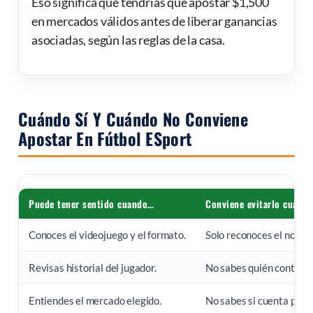
Eso significa que tendrías que apostar $1,500
en mercados válidos antes de liberar ganancias
asociadas, según las reglas de la casa.
Cuándo Sí Y Cuándo No Conviene
Apostar En Fútbol ESport
Puede tener sentido cuando…
Conviene evitarlo cuand
Conoces el videojuego y el formato.
Solo reconoces el nombre
Revisas historial del jugador.
No sabes quién controla 
Entiendes el mercado elegido.
No sabes si cuenta prórr