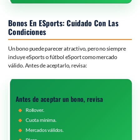
Bonos En ESports: Cuidado Con Las
Condiciones
Un bono puede parecer atractivo, pero no siempre
incluye eSports o fútbol eSport como mercado
válido. Antes de aceptarlo, revisa:
Antes de aceptar un bono, revisa
Rollover.
Cuota mínima.
Mercados válidos.
Plazo.