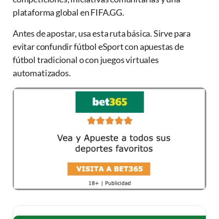
plataforma global en FIFA.GG.
Antes de apostar, usa esta ruta básica. Sirve para
evitar confundir fútbol eSport con apuestas de
fútbol tradicional o con juegos virtuales
automatizados.