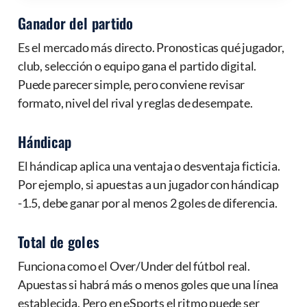
Ganador del partido
Es el mercado más directo. Pronosticas qué jugador,
club, selección o equipo gana el partido digital.
Puede parecer simple, pero conviene revisar
formato, nivel del rival y reglas de desempate.
Hándicap
El hándicap aplica una ventaja o desventaja ficticia.
Por ejemplo, si apuestas a un jugador con hándicap
-1.5, debe ganar por al menos 2 goles de diferencia.
Total de goles
Funciona como el Over/Under del fútbol real.
Apuestas si habrá más o menos goles que una línea
establecida. Pero en eSports el ritmo puede ser