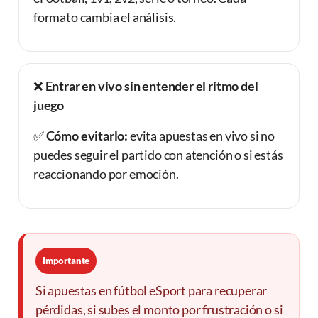
formato cambia el análisis.
❌
Entrar en vivo sin entender el ritmo del
juego
✅
Cómo evitarlo:
evita apuestas en vivo si no
puedes seguir el partido con atención o si estás
reaccionando por emoción.
Importante
Si apuestas en fútbol eSport para recuperar
pérdidas, si subes el monto por frustración o si