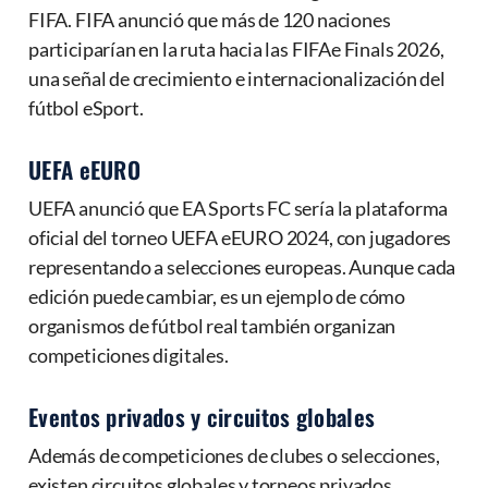
FIFA. FIFA anunció que más de 120 naciones
participarían en la ruta hacia las FIFAe Finals 2026,
una señal de crecimiento e internacionalización del
fútbol eSport.
UEFA eEURO
UEFA anunció que EA Sports FC sería la plataforma
oficial del torneo UEFA eEURO 2024, con jugadores
representando a selecciones europeas. Aunque cada
edición puede cambiar, es un ejemplo de cómo
organismos de fútbol real también organizan
competiciones digitales.
Eventos privados y circuitos globales
Además de competiciones de clubes o selecciones,
existen circuitos globales y torneos privados.