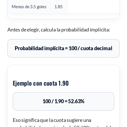
Menos de 3.5 goles
1.85
Antes de elegir, calcula la probabilidad implícita:
Probabilidad implícita = 100 / cuota decimal
Ejemplo con cuota 1.90
100 / 1.90 = 52.63%
Eso significa que la cuota sugiere una