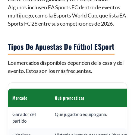
Algunos incluyen EA Sports FC dentro de eventos
multijuego, como la Esports World Cup, que lista EA
Sports FC 26 entre sus competiciones de 2026.
Tipos De Apuestas De Fútbol ESport
Los mercados disponibles dependen de la casa y del
evento. Estos son los más frecuentes.
Mercado
Qué pronosticas
Ganador del
Qué jugador o equipo gana.
partido
Hándicap
Victoria ajustada por ventaja/desventaja.