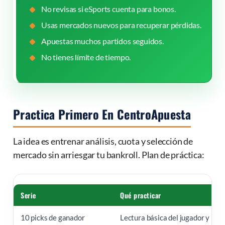
No revisas si eSports cuenta para bonos.
Usas mercados nuevos para recuperar pérdidas.
Apuestas muchos partidos seguidos.
No tienes límite de tiempo.
Practica Primero En CentroApuesta
La idea es entrenar análisis, cuota y selección de
mercado sin arriesgar tu bankroll. Plan de práctica:
Serie
Qué practicar
10 picks de ganador
Lectura básica del jugador y rival