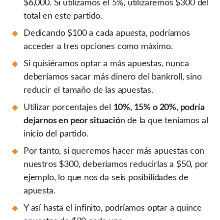
$6,000. Si utilizamos el 5%, utilizaremos $300 del
total en este partido.
Dedicando $100 a cada apuesta, podríamos
acceder a tres opciones como máximo.
Si quisiéramos optar a más apuestas, nunca
deberíamos sacar más dinero del bankroll, sino
reducir el tamaño de las apuestas.
Utilizar porcentajes del
10%, 15% o 20%, podría
dejarnos en peor situació
n de la que teníamos al
inicio del partido.
Por tanto, si queremos hacer más apuestas con
nuestros $300, deberíamos reducirlas a $50, por
ejemplo, lo que nos da seis posibilidades de
apuesta.
Y así hasta el infinito, podríamos optar a quince