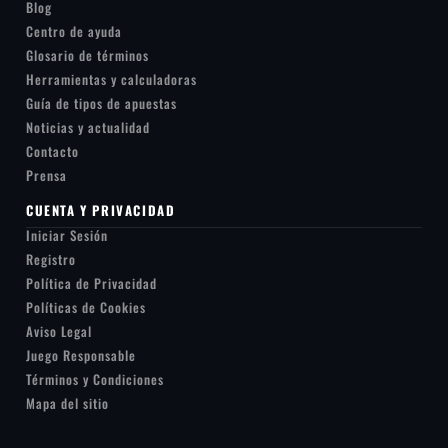
Blog
Centro de ayuda
Glosario de términos
Herramientas y calculadoras
Guía de tipos de apuestas
Noticias y actualidad
Contacto
Prensa
CUENTA Y PRIVACIDAD
Iniciar Sesión
Registro
Política de Privacidad
Políticas de Cookies
Aviso Legal
Juego Responsable
Términos y Condiciones
Mapa del sitio