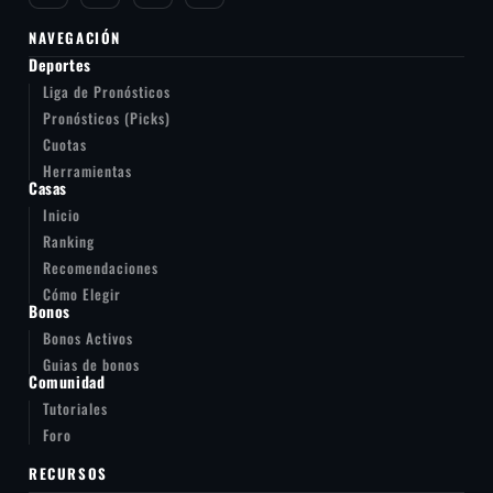
NAVEGACIÓN
Deportes
Liga de Pronósticos
Pronósticos (Picks)
Cuotas
Herramientas
Casas
Inicio
Ranking
Recomendaciones
Cómo Elegir
Bonos
Bonos Activos
Guias de bonos
Comunidad
Tutoriales
Foro
RECURSOS