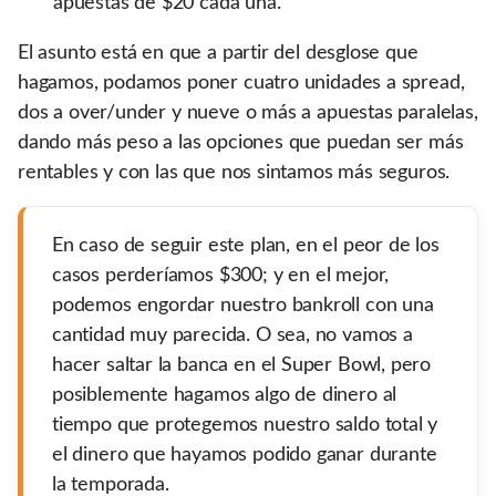
apuestas de $20 cada una.
El asunto está en que a partir del desglose que
hagamos, podamos poner cuatro unidades a spread,
dos a over/under y nueve o más a apuestas paralelas,
dando más peso a las opciones que puedan ser más
rentables y con las que nos sintamos más seguros.
En caso de seguir este plan, en el peor de los
casos perderíamos $300; y en el mejor,
podemos engordar nuestro bankroll con una
cantidad muy parecida. O sea, no vamos a
hacer saltar la banca en el Super Bowl, pero
posiblemente hagamos algo de dinero al
tiempo que protegemos nuestro saldo total y
el dinero que hayamos podido ganar durante
la temporada.