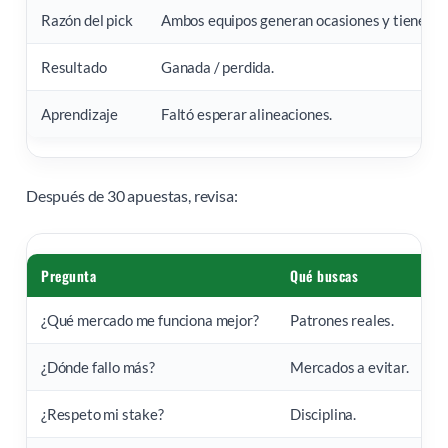
Razón del pick
Ambos equipos generan ocasiones y tienen ba
Resultado
Ganada / perdida.
Aprendizaje
Faltó esperar alineaciones.
Después de 30 apuestas, revisa:
Pregunta
Qué buscas
¿Qué mercado me funciona mejor?
Patrones reales.
¿Dónde fallo más?
Mercados a evitar.
¿Respeto mi stake?
Disciplina.