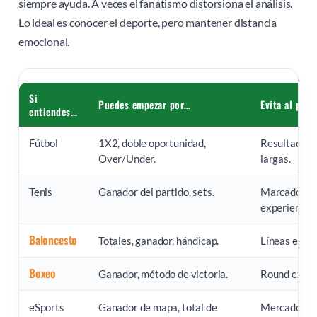
siempre ayuda. A veces el fanatismo distorsiona el análisis.
Lo ideal es conocer el deporte, pero mantener distancia
emocional.
Si
Puedes empezar por…
Evita al prin
entiendes…
Fútbol
1X2, doble oportunidad,
Resultado e
Over/Under.
largas.
Tenis
Ganador del partido, sets.
Marcadores 
experiencia.
Baloncesto
Totales, ganador, hándicap.
Líneas en viv
Boxeo
Ganador, método de victoria.
Round exact
eSports
Ganador de mapa, total de
Mercados liv