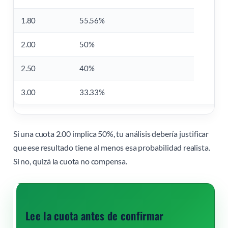
1.80
55.56%
2.00
50%
2.50
40%
3.00
33.33%
Si una cuota 2.00 implica 50%, tu análisis debería justificar
que ese resultado tiene al menos esa probabilidad realista.
Si no, quizá la cuota no compensa.
Lee la cuota antes de confirmar