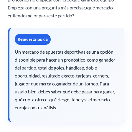
Empieza con una pregunta más precisa: ¿qué mercado
entiendo mejor para este partido?
Respuesta rápida
Un mercado de apuestas deportivas es una opción
disponible para hacer un pronóstico, como ganador
del partido, total de goles, hándicap, doble
oportunidad, resultado exacto, tarjetas, corners,
jugador que marca o ganador de un torneo. Para
usarlo bien, debes saber qué debe pasar para ganar,
qué cuota ofrece, qué riesgo tiene y si el mercado
encaja con tu análisis.