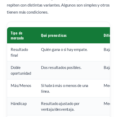
repiten con distintas variantes. Algunos son simples y otros
tienen más condiciones.
Tipo de
Qué pronosticas
Dificult
mercado
Resultado
Quién gana o si hay empate.
Baja
final
Doble
Dos resultados posibles.
Baja/m
oportunidad
Más/Menos
Si habrá más o menos de una
Media
línea.
Hándicap
Resultado ajustado por
Media/a
ventaja/desventaja.