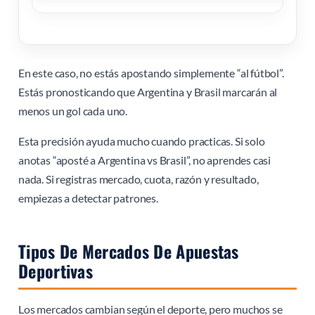
En este caso, no estás apostando simplemente “al fútbol”.
Estás pronosticando que Argentina y Brasil marcarán al
menos un gol cada uno.
Esta precisión ayuda mucho cuando practicas. Si solo
anotas “aposté a Argentina vs Brasil”, no aprendes casi
nada. Si registras mercado, cuota, razón y resultado,
empiezas a detectar patrones.
Tipos De Mercados De Apuestas
Deportivas
Los mercados cambian según el deporte, pero muchos se