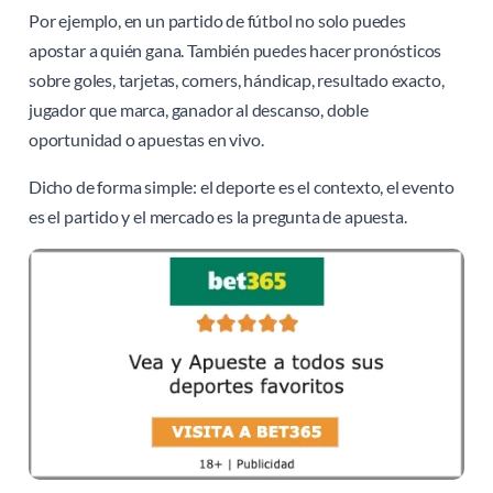
Por ejemplo, en un partido de fútbol no solo puedes
apostar a quién gana. También puedes hacer pronósticos
sobre goles, tarjetas, corners, hándicap, resultado exacto,
jugador que marca, ganador al descanso, doble
oportunidad o apuestas en vivo.
Dicho de forma simple: el deporte es el contexto, el evento
es el partido y el mercado es la pregunta de apuesta.