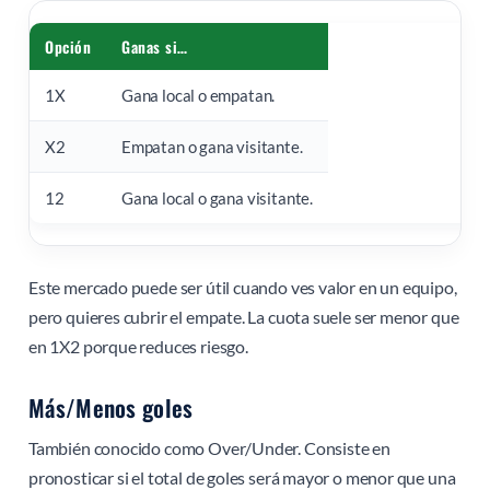
Opción
Ganas si…
1X
Gana local o empatan.
X2
Empatan o gana visitante.
12
Gana local o gana visitante.
Este mercado puede ser útil cuando ves valor en un equipo,
pero quieres cubrir el empate. La cuota suele ser menor que
en 1X2 porque reduces riesgo.
Más/Menos goles
También conocido como Over/Under. Consiste en
pronosticar si el total de goles será mayor o menor que una