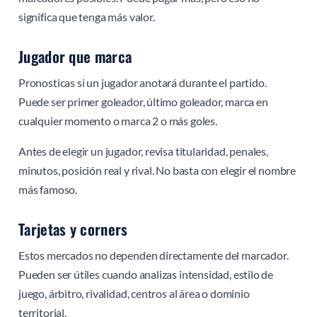
significa que tenga más valor.
Jugador que marca
Pronosticas si un jugador anotará durante el partido.
Puede ser primer goleador, último goleador, marca en
cualquier momento o marca 2 o más goles.
Antes de elegir un jugador, revisa titularidad, penales,
minutos, posición real y rival. No basta con elegir el nombre
más famoso.
Tarjetas y corners
Estos mercados no dependen directamente del marcador.
Pueden ser útiles cuando analizas intensidad, estilo de
juego, árbitro, rivalidad, centros al área o dominio
territorial.