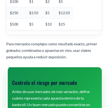
$100
$1
$2
$5
$250
$2.50
$5
$12.50
$500
$5
$10
$25
Para mercados complejos como resultado exacto, primer
goleador, combinadas o apuestas en vivo, usar stakes
pequeños ayuda a reducir exposición.
Controla el riesgo por mercado
Antes de usar mercados de más variación, define
cuánto representa cada apuesta dentro de tu
bankroll. Un buen mercado puede convertirse en