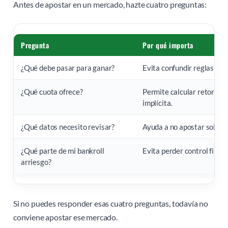
Antes de apostar en un mercado, hazte cuatro preguntas:
Pregunta
Por qué importa
¿Qué debe pasar para ganar?
Evita confundir reglas del
¿Qué cuota ofrece?
Permite calcular retorno y
implícita.
¿Qué datos necesito revisar?
Ayuda a no apostar solo por
¿Qué parte de mi bankroll
Evita perder control financ
arriesgo?
Si no puedes responder esas cuatro preguntas, todavía no
conviene apostar ese mercado.