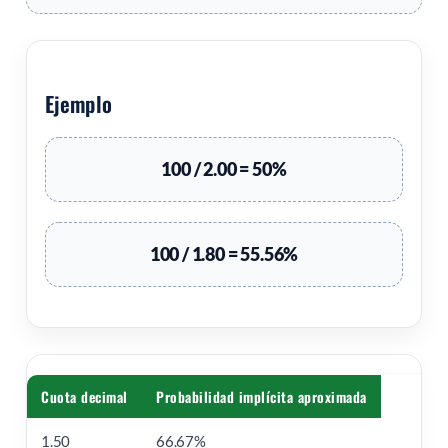
Ejemplo
100 / 2.00 = 50%
100 / 1.80 = 55.56%
Cuota decimal
Probabilidad implícita aproximada
1.50
66.67%