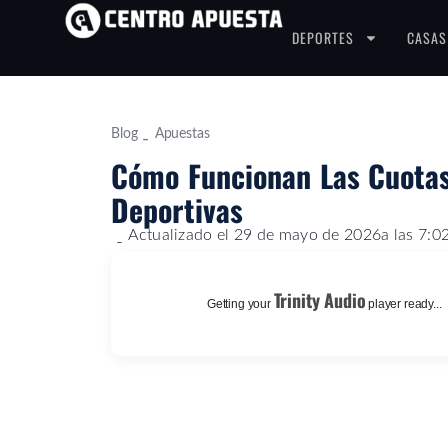
DEPORTES
CASAS
Blog
Apuestas
-
Cómo Funcionan Las Cuota
Deportivas
Actualizado el 29 de mayo de 2026
a las 7:
-
Trinity Audio
Getting your
player ready...