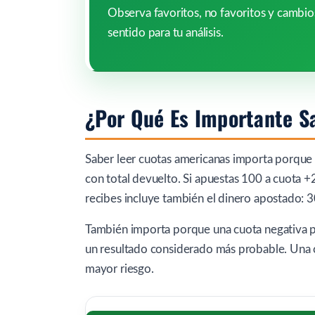
Observa favoritos, no favoritos y cambio
sentido para tu análisis.
¿Por Qué Es Importante S
Saber leer cuotas americanas importa porque
con total devuelto. Si apuestas 100 a cuota +2
recibes incluye también el dinero apostado: 3
También importa porque una cuota negativa p
un resultado considerado más probable. Una 
mayor riesgo.