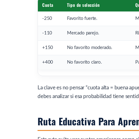
Cuota
Tipo de selección
Q
-250
Favorito fuerte.
M
-110
Mercado parejo.
R
+150
No favorito moderado.
M
+400
No favorito claro.
P
La clave es no pensar “cuota alta = buena apue
debes analizar si esa probabilidad tiene sentid
Ruta Educativa Para Apre