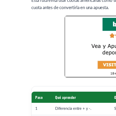
Esta ruta evita usar cuotas americanas como 
cuota antes de convertirla en una apuesta.
Paso
Qué aprender
O
1
Diferencia entre + y -.
S