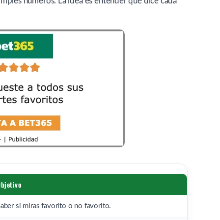
simples números. La idea es entender qué dice cada
bjetivo
aber si miras favorito o no favorito.