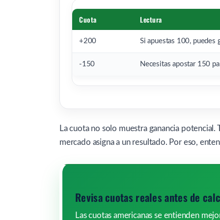
Cuota
Lectura
+200
Si apuestas 100, puedes 
-150
Necesitas apostar 150 pa
La cuota no solo muestra ganancia potencial. 
mercado asigna a un resultado. Por eso, enten
Revisa cuotas reales antes de calc
Las cuotas americanas se entienden mejor