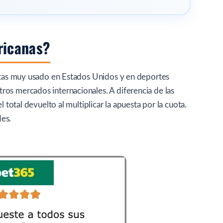
ricanas?
tas muy usado en Estados Unidos y en deportes
s mercados internacionales. A diferencia de las
total devuelto al multiplicar la apuesta por la cuota.
des.