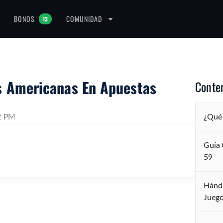
BONOS
COMUNIDAD
13
s Americanas En Apuestas
Conte
02 PM
¿Qué 
Guía 
59
Hándi
Juego