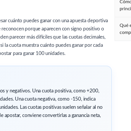
Cómo 
princ
esar cuánto puedes ganar con una apuesta deportiva
Qué e
 Se reconocen porque aparecen con signo positivo o
comp
en parecer más difíciles que las cuotas decimales,
e si la cuota muestra cuánto puedes ganar por cada
postar para ganar 100 unidades.
vos y negativos. Una cuota positiva, como +200,
nidades. Una cuota negativa, como -150, indica
nidades. Las cuotas positivas suelen señalar al no
 de apostar, conviene convertirlas a ganancia neta,