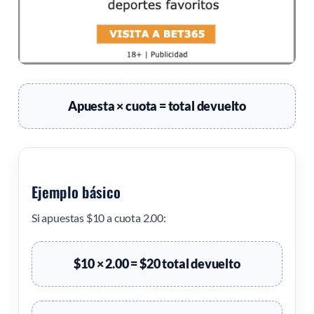
Apuesta × cuota = total devuelto
Ejemplo básico
Si apuestas $10 a cuota 2.00:
$10 × 2.00 = $20 total devuelto