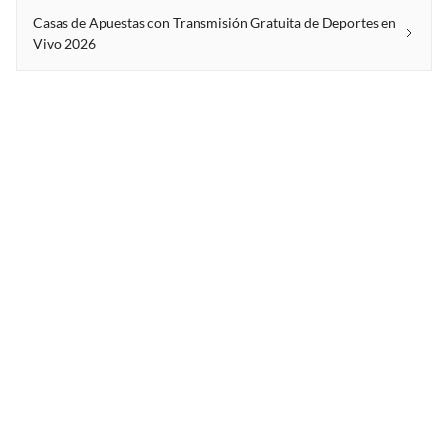
Casas de Apuestas con Transmisión Gratuita de Deportes en
Vivo 2026