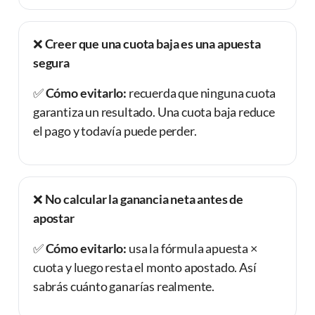
❌
Creer que una cuota baja es una apuesta
segura
✅
Cómo evitarlo:
recuerda que ninguna cuota
garantiza un resultado. Una cuota baja reduce
el pago y todavía puede perder.
❌
No calcular la ganancia neta antes de
apostar
✅
Cómo evitarlo:
usa la fórmula apuesta ×
cuota y luego resta el monto apostado. Así
sabrás cuánto ganarías realmente.