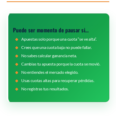
Puede ser momento de pausar si…
Apuestas solo porque una cuota “se ve alta”.
Crees que una cuota baja no puede fallar.
No sabes calcular ganancia neta.
Cambias tu apuesta porque la cuota se movió.
No entiendes el mercado elegido.
Usas cuotas altas para recuperar pérdidas.
No registras tus resultados.