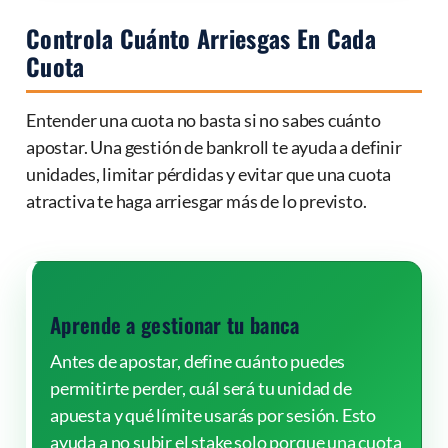
Controla Cuánto Arriesgas En Cada
Cuota
Entender una cuota no basta si no sabes cuánto
apostar. Una gestión de bankroll te ayuda a definir
unidades, limitar pérdidas y evitar que una cuota
atractiva te haga arriesgar más de lo previsto.
Aprende a gestionar tu banca
Antes de apostar, define cuánto puedes
permitirte perder, cuál será tu unidad de
apuesta y qué límite usarás por sesión. Esto
ayuda a no subir el stake solo porque una cuota