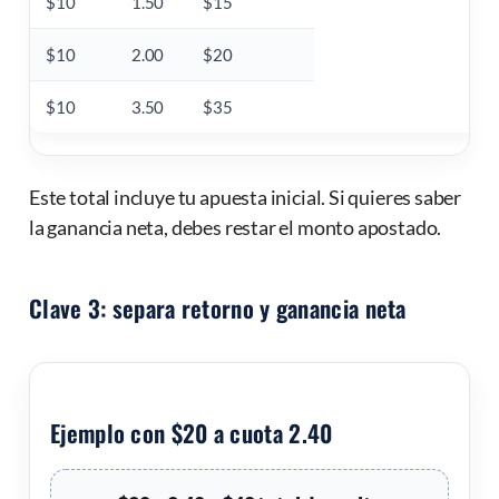
$10
1.50
$15
$10
2.00
$20
$10
3.50
$35
Este total incluye tu apuesta inicial. Si quieres saber
la ganancia neta, debes restar el monto apostado.
Clave 3: separa retorno y ganancia neta
Ejemplo con $20 a cuota 2.40