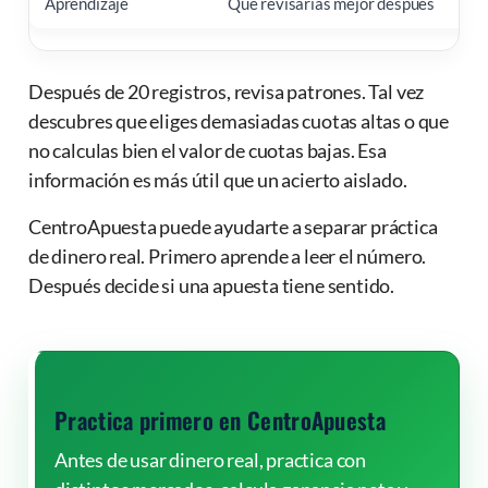
Aprendizaje
Qué revisarías mejor después
Después de 20 registros, revisa patrones. Tal vez
descubres que eliges demasiadas cuotas altas o que
no calculas bien el valor de cuotas bajas. Esa
información es más útil que un acierto aislado.
CentroApuesta puede ayudarte a separar práctica
de dinero real. Primero aprende a leer el número.
Después decide si una apuesta tiene sentido.
Practica primero en CentroApuesta
Antes de usar dinero real, practica con