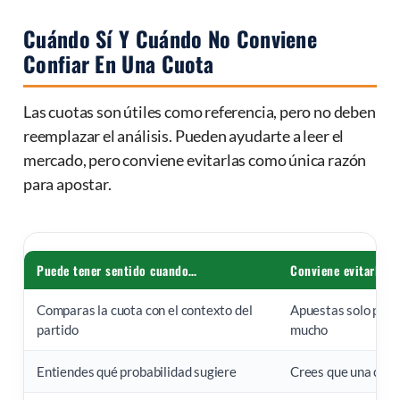
Cuándo Sí Y Cuándo No Conviene
Confiar En Una Cuota
Las cuotas son útiles como referencia, pero no deben
reemplazar el análisis. Pueden ayudarte a leer el
mercado, pero conviene evitarlas como única razón
para apostar.
Puede tener sentido cuando…
Conviene evitarlo 
Comparas la cuota con el contexto del
Apuestas solo porq
partido
mucho
Entiendes qué probabilidad sugiere
Crees que una cuota