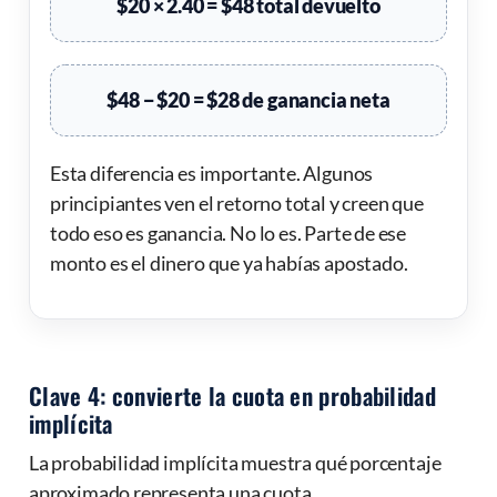
$20 × 2.40 = $48 total devuelto
$48 − $20 = $28 de ganancia neta
Esta diferencia es importante. Algunos
principiantes ven el retorno total y creen que
todo eso es ganancia. No lo es. Parte de ese
monto es el dinero que ya habías apostado.
Clave 4: convierte la cuota en probabilidad
implícita
La probabilidad implícita muestra qué porcentaje
aproximado representa una cuota.