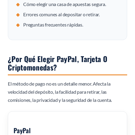
Cómo elegir una casa de apuestas segura.
Errores comunes al depositar o retirar.
Preguntas frecuentes rápidas.
¿Por Qué Elegir PayPal, Tarjeta O
Criptomonedas?
El método de pago no es un detalle menor. Afecta la
velocidad del depósito, la facilidad para retirar, las
comisiones, la privacidad y la seguridad de la cuenta.
PayPal