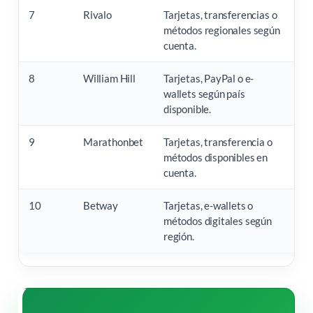
7
Rivalo
Tarjetas, transferencias o
En
métodos regionales según
so
cuenta.
8
William Hill
Tarjetas, PayPal o e-
Ma
wallets según país
clá
disponible.
9
Marathonbet
Tarjetas, transferencia o
Cu
métodos disponibles en
va
cuenta.
10
Betway
Tarjetas, e-wallets o
Bo
métodos digitales según
int
región.