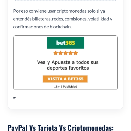
Por eso conviene usar criptomonedas solo si ya
entendés billeteras, redes, comisiones, volatilidad y
confirmaciones de blockchain.
“`
PayPal Vs Tarjeta Vs Criptomonedas: