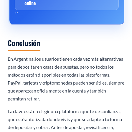
online
“`
Conclusión
En Argentina, los usuarios tienen cada vez más alternativas
para depositar en casas de apuestas, pero no todos los
métodos están disponibles en todas las plataformas.
PayPal, tarjetas y criptomonedas pueden ser útiles, siempre
que aparezcan oficialmente en la cuenta y también
permitan retirar.
La clave está en elegir una plataforma que te dé confianza,
que esté autorizada donde vivís y que se adapte a tu forma
de depositar y cobrar. Antes de apostar, revisá licencia,