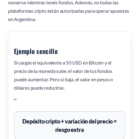
moverse mientras tenés fondos. Además, no todas las
plataformas cripto están autorizadas para operar apuestas
en Argentina.
Ejemplo sencillo
Si cargás el equivalente a 50 USD en Bitcoin y el
precio de la moneda sube, el valor de tus fondos
puede aumentar. Pero si baja, el valor en pesos o
dólares puede reducirse.
“`
Depósito cripto + variación del precio =
riesgo extra