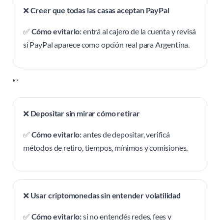
❌
Creer que todas las casas aceptan PayPal
✅
Cómo evitarlo:
entrá al cajero de la cuenta y revisá
si PayPal aparece como opción real para Argentina.
“`
❌
Depositar sin mirar cómo retirar
✅
Cómo evitarlo:
antes de depositar, verificá
métodos de retiro, tiempos, mínimos y comisiones.
❌
Usar criptomonedas sin entender volatilidad
✅
Cómo evitarlo:
si no entendés redes, fees y