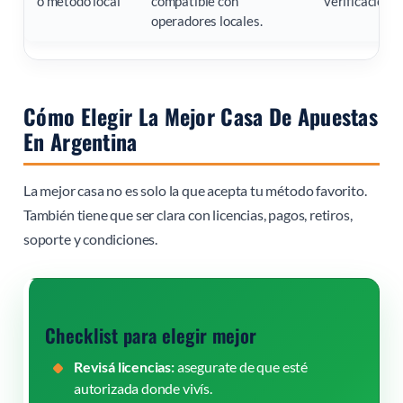
o método local
compatible con
verificación.
operadores locales.
Cómo Elegir La Mejor Casa De Apuestas
En Argentina
La mejor casa no es solo la que acepta tu método favorito.
También tiene que ser clara con licencias, pagos, retiros,
soporte y condiciones.
Checklist para elegir mejor
Revisá licencias:
asegurate de que esté
autorizada donde vivís.