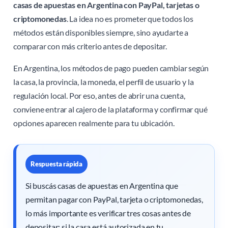
casas de apuestas en Argentina con PayPal, tarjetas o
criptomonedas
. La idea no es prometer que todos los
métodos están disponibles siempre, sino ayudarte a
comparar con más criterio antes de depositar.
En Argentina, los métodos de pago pueden cambiar según
la casa, la provincia, la moneda, el perfil de usuario y la
regulación local. Por eso, antes de abrir una cuenta,
conviene entrar al cajero de la plataforma y confirmar qué
opciones aparecen realmente para tu ubicación.
Respuesta rápida
Si buscás casas de apuestas en Argentina que
permitan pagar con PayPal, tarjeta o criptomonedas,
lo más importante es verificar tres cosas antes de
depositar: si la casa está autorizada en tu