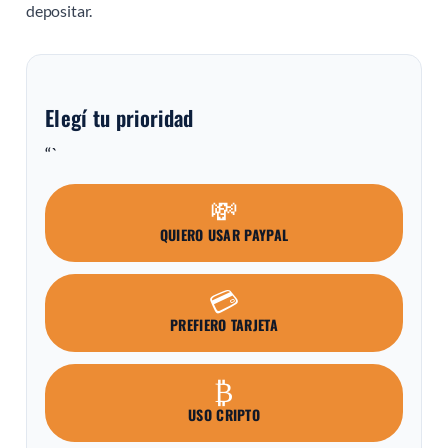
depositar.
Elegí tu prioridad
“`
💸
QUIERO USAR PAYPAL
💳
PREFIERO TARJETA
₿
USO CRIPTO