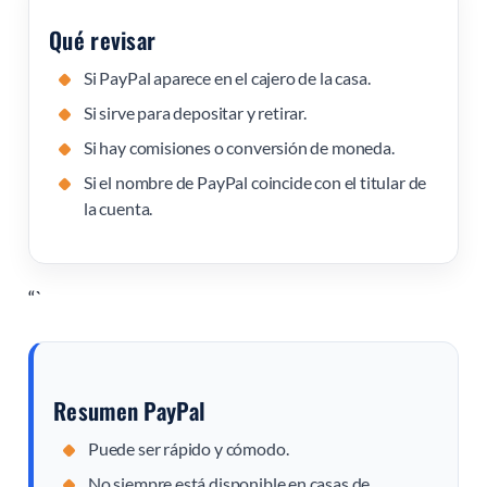
Qué revisar
Si PayPal aparece en el cajero de la casa.
Si sirve para depositar y retirar.
Si hay comisiones o conversión de moneda.
Si el nombre de PayPal coincide con el titular de
la cuenta.
“`
Resumen PayPal
Puede ser rápido y cómodo.
No siempre está disponible en casas de