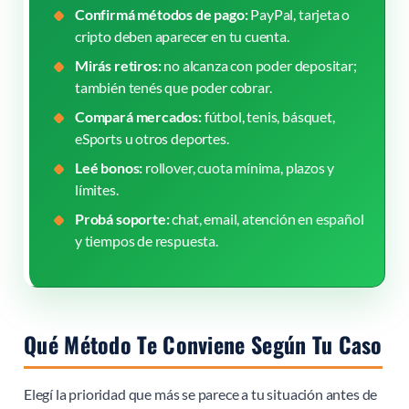
Confirmá métodos de pago:
PayPal, tarjeta o
cripto deben aparecer en tu cuenta.
Mirás retiros:
no alcanza con poder depositar;
también tenés que poder cobrar.
Compará mercados:
fútbol, tenis, básquet,
eSports u otros deportes.
Leé bonos:
rollover, cuota mínima, plazos y
límites.
Probá soporte:
chat, email, atención en español
y tiempos de respuesta.
Qué Método Te Conviene Según Tu Caso
Elegí la prioridad que más se parece a tu situación antes de