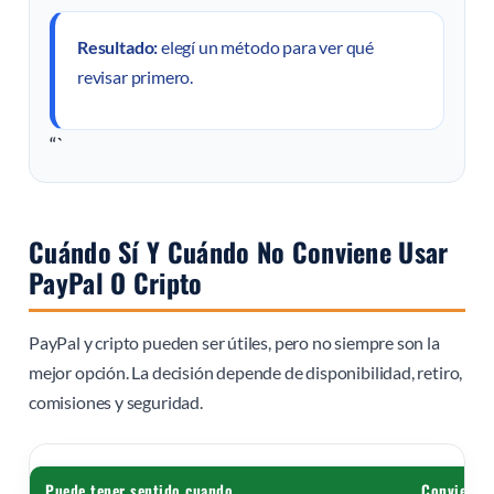
Resultado:
elegí un método para ver qué
revisar primero.
“`
Cuándo Sí Y Cuándo No Conviene Usar
PayPal O Cripto
PayPal y cripto pueden ser útiles, pero no siempre son la
mejor opción. La decisión depende de disponibilidad, retiro,
comisiones y seguridad.
Puede tener sentido cuando…
Conviene e