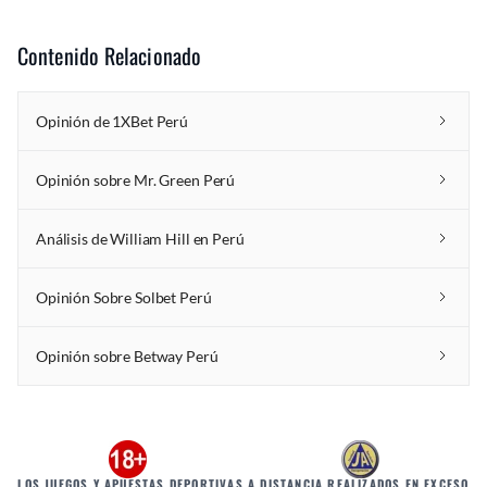
Contenido Relacionado
Opinión de 1XBet Perú
Opinión sobre Mr. Green Perú
Análisis de William Hill en Perú
Opinión Sobre Solbet Perú
Opinión sobre Betway Perú
LOS JUEGOS Y APUESTAS DEPORTIVAS A DISTANCIA REALIZADOS EN EXCESO