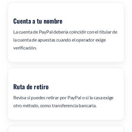
Cuenta a tu nombre
La cuenta de PayPal debería coincidir con el titular de
la cuenta de apuestas cuando el operador exige
verificación.
Ruta de retiro
Revisa si puedes retirar por PayPal o si la casa exige
otro método, como transferencia bancaria.