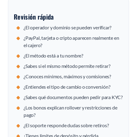
Revisión rápida
¿El operador y dominio se pueden verificar?
¿PayPal, tarjeta o cripto aparecen realmente en
el cajero?
¿El método está a tu nombre?
¿Sabes si el mismo método permite retirar?
¿Conoces mínimos, máximos y comisiones?
¿Entiendes el tipo de cambio o conversión?
¿Sabes qué documentos pueden pedir para KYC?
¿Los bonos explican rollover y restricciones de
pago?
¿El soporte responde dudas sobre retiros?
¿Tienes límites de depósito y pérdida