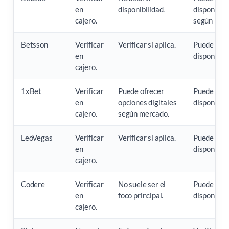
en
disponibilidad.
disponible
cajero.
según país
Betsson
Verificar
Verificar si aplica.
Puede est
en
disponible.
cajero.
1xBet
Verificar
Puede ofrecer
Puede est
en
opciones digitales
disponible.
cajero.
según mercado.
LeoVegas
Verificar
Verificar si aplica.
Puede est
en
disponible.
cajero.
Codere
Verificar
No suele ser el
Puede est
en
foco principal.
disponible.
cajero.