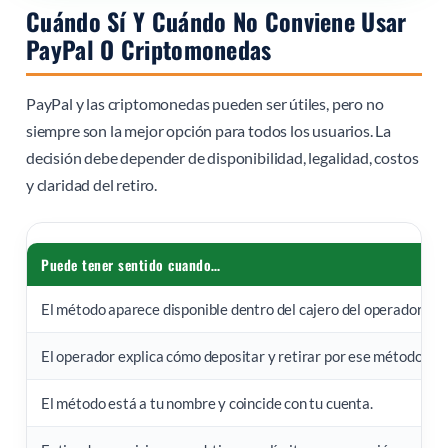
Cuándo Sí Y Cuándo No Conviene Usar
PayPal O Criptomonedas
PayPal y las criptomonedas pueden ser útiles, pero no
siempre son la mejor opción para todos los usuarios. La
decisión debe depender de disponibilidad, legalidad, costos
y claridad del retiro.
Puede tener sentido cuando…
El método aparece disponible dentro del cajero del operador.
El operador explica cómo depositar y retirar por ese método.
El método está a tu nombre y coincide con tu cuenta.