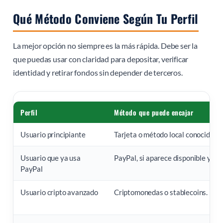
Qué Método Conviene Según Tu Perfil
La mejor opción no siempre es la más rápida. Debe ser la
que puedas usar con claridad para depositar, verificar
identidad y retirar fondos sin depender de terceros.
Perfil
Método que puede encajar
Usuario principiante
Tarjeta o método local conocido.
Usuario que ya usa
PayPal, si aparece disponible y ap
PayPal
Usuario cripto avanzado
Criptomonedas o stablecoins.