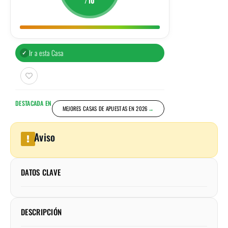
/10
Ir a esta Casa
✓
DESTACADA EN
MEJORES CASAS DE APUESTAS EN 2026
Aviso
DATOS CLAVE
DESCRIPCIÓN