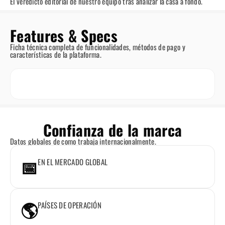
El veredicto editorial de nuestro equipo tras analizar la casa a fondo.
Features & Specs
Ficha técnica completa de funcionalidades, métodos de pago y
características de la plataforma.
Confianza de la marca
Datos globales de como trabaja internacionalmente.
📅
EN EL MERCADO GLOBAL
🌎
PAÍSES DE OPERACIÓN