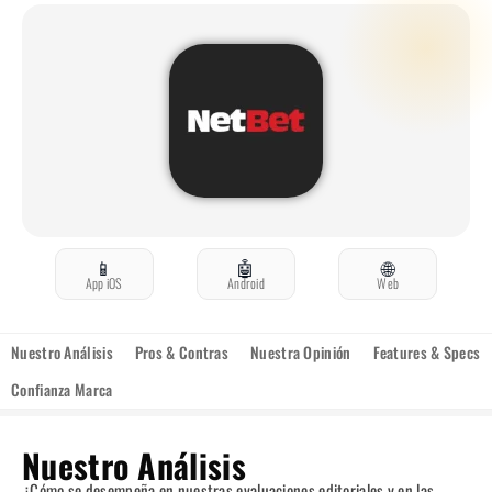
📱
🤖
🌐
App iOS
Android
Web
Nuestro Análisis
Pros & Contras
Nuestra Opinión
Features & Specs
Confianza Marca
Nuestro Análisis
¿Cómo se desempeña en nuestras evaluaciones editoriales y en las