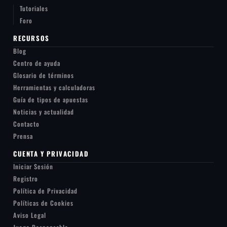
Tutoriales
Foro
RECURSOS
Blog
Centro de ayuda
Glosario de términos
Herramientas y calculadoras
Guía de tipos de apuestas
Noticias y actualidad
Contacto
Prensa
CUENTA Y PRIVACIDAD
Iniciar Sesión
Registro
Política de Privacidad
Políticas de Cookies
Aviso Legal