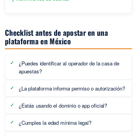
Checklist antes de apostar en una
plataforma en México
¿Puedes identificar al operador de la casa de
apuestas?
¿La plataforma informa permiso o autorización?
¿Estás usando el dominio o app oficial?
¿Cumples la edad mínima legal?