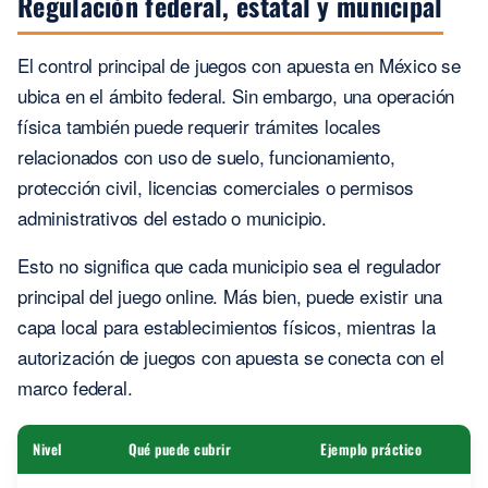
Regulación federal, estatal y municipal
El control principal de juegos con apuesta en México se
ubica en el ámbito federal. Sin embargo, una operación
física también puede requerir trámites locales
relacionados con uso de suelo, funcionamiento,
protección civil, licencias comerciales o permisos
administrativos del estado o municipio.
Esto no significa que cada municipio sea el regulador
principal del juego online. Más bien, puede existir una
capa local para establecimientos físicos, mientras la
autorización de juegos con apuesta se conecta con el
marco federal.
Nivel
Qué puede cubrir
Ejemplo práctico