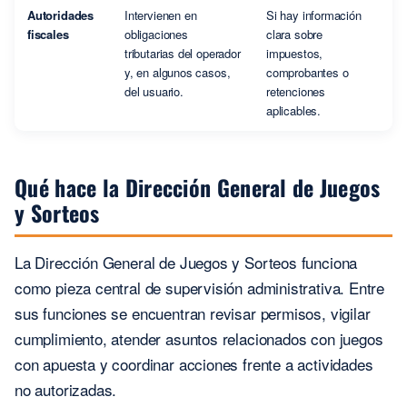
Autoridades
Intervienen en
Si hay información
fiscales
obligaciones
clara sobre
tributarias del operador
impuestos,
y, en algunos casos,
comprobantes o
del usuario.
retenciones
aplicables.
Qué hace la Dirección General de Juegos
y Sorteos
La Dirección General de Juegos y Sorteos funciona
como pieza central de supervisión administrativa. Entre
sus funciones se encuentran revisar permisos, vigilar
cumplimiento, atender asuntos relacionados con juegos
con apuesta y coordinar acciones frente a actividades
no autorizadas.