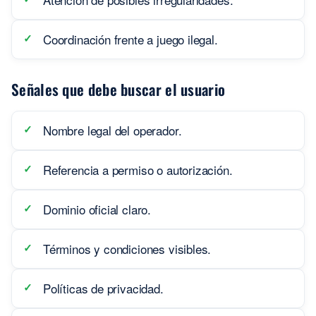
Coordinación frente a juego ilegal.
Señales que debe buscar el usuario
Nombre legal del operador.
Referencia a permiso o autorización.
Dominio oficial claro.
Términos y condiciones visibles.
Políticas de privacidad.