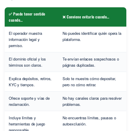
✅ Puede tener sentido
❌ Conviene evitarlo cuando…
cuando…
El operador muestra
No puedes identificar quién opera la
información legal y
plataforma.
permiso.
El dominio oficial y los
Te envían enlaces sospechosos o
términos son claros.
páginas duplicadas.
Explica depósitos, retiros,
Solo te muestra cómo depositar,
KYC y tiempos.
pero no cómo retirar.
Ofrece soporte y vías de
No hay canales claros para resolver
reclamación.
problemas.
Incluye límites y
No encuentras límites, pausas o
herramientas de juego
autoexclusión.
responsable.