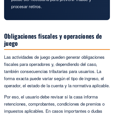
procesar retiros.
Obligaciones fiscales y operaciones de
juego
Las actividades de juego pueden generar obligaciones
fiscales para operadores y, dependiendo del caso,
también consecuencias tributarias para usuarios. La
forma exacta puede variar según el tipo de ingreso, el
operador, el estado de la cuenta y la normativa aplicable.
Por eso, el usuario debe revisar si la casa informa
retenciones, comprobantes, condiciones de premios o
impuestos aplicables. En casos importantes o dudas