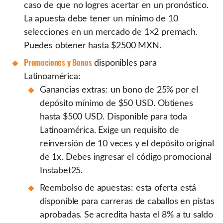
caso de que no logres acertar en un pronóstico.
La apuesta debe tener un mínimo de 10
selecciones en un mercado de 1×2 premach.
Puedes obtener hasta $2500 MXN.
Promociones y Bonos
disponibles para
Latinoamérica:
Ganancias extras: un bono de 25% por el
depósito mínimo de $50 USD. Obtienes
hasta $500 USD. Disponible para toda
Latinoamérica. Exige un requisito de
reinversión de 10 veces y el depósito original
de 1x. Debes ingresar el código promocional
Instabet25.
Reembolso de apuestas: esta oferta está
disponible para carreras de caballos en pistas
aprobadas. Se acredita hasta el 8% a tu saldo