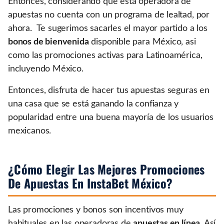
Entonces, considerando que esta operadora de
apuestas no cuenta con un programa de lealtad, por
ahora. Te sugerimos sacarles el mayor partido a los
bonos de bienvenida
disponible para México, asi
como las promociones activas para Latinoamérica,
incluyendo México.
Entonces, disfruta de hacer tus apuestas seguras en
una casa que se está ganando la confianza y
popularidad entre una buena mayoría de los usuarios
mexicanos.
¿Cómo Elegir Las Mejores Promociones
De Apuestas En InstaBet México?
Las promociones y bonos son incentivos muy
habituales en las operadoras de
apuestas en línea
. Así