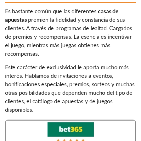
Es bastante común que las diferentes
casas de
apuestas
premien la fidelidad y constancia de sus
clientes. A través de programas de lealtad. Cargados
de premios y recompensas. La esencia es incentivar
el juego, mientras más juegas obtienes más
recompensas.
Este carácter de exclusividad le aporta mucho más
interés. Hablamos de invitaciones a eventos,
bonificaciones especiales, premios, sorteos y muchas
otras posibilidades que dependen mucho del tipo de
clientes, el catálogo de apuestas y de juegos
disponibles.