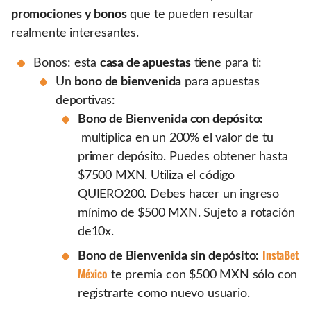
promociones y bonos
que te pueden resultar
realmente interesantes.
Bonos: esta
casa de apuestas
tiene para ti:
Un
bono de bienvenida
para apuestas
deportivas:
Bono de Bienvenida con depósito:
multiplica en un 200% el valor de tu
primer depósito. Puedes obtener hasta
$7500 MXN. Utiliza el código
QUIERO200. Debes hacer un ingreso
mínimo de $500 MXN. Sujeto a rotación
de10x.
InstaBet
Bono de Bienvenida sin depósito:
México
te premia con $500 MXN sólo con
registrarte como nuevo usuario.