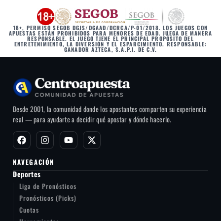
18+, PERMISO SEGOB DGJS/DGAAD/DCRCA/P-01/2018. LOS JUEGOS CON
APUESTAS ESTÁN PROHIBIDOS PARA MENORES DE EDAD. JUEGA DE MANERA
RESPONSABLE. EL JUEGO TIENE EL PRINCIPAL PROPÓSITO DEL
ENTRETENIMIENTO, LA DIVERSIÓN Y EL ESPARCIMIENTO. RESPONSABLE:
GANADOR AZTECA, S.A.P.I. DE C.V.
Desde 2001, la comunidad donde los apostantes comparten su experiencia
real — para ayudarte a decidir qué apostar y dónde hacerlo.
NAVEGACIÓN
Deportes
Liga de Pronósticos
Pronósticos (Picks)
Cuotas