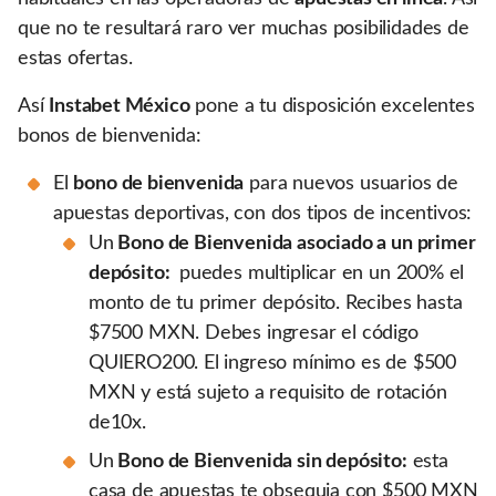
que no te resultará raro ver muchas posibilidades de
estas ofertas.
Así
Instabet México
pone a tu disposición excelentes
bonos de bienvenida:
El
bono de bienvenida
para nuevos usuarios de
apuestas deportivas, con dos tipos de incentivos:
Un
Bono de Bienvenida asociado a un primer
depósito:
puedes multiplicar en un 200% el
monto de tu primer depósito. Recibes hasta
$7500 MXN. Debes ingresar el código
QUIERO200. El ingreso mínimo es de $500
MXN y está sujeto a requisito de rotación
de10x.
Un
Bono de Bienvenida sin depósito:
esta
casa de apuestas te obsequia con $500 MXN