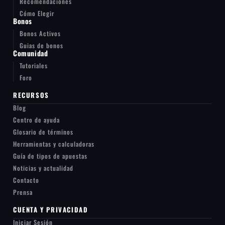
Recomendaciones
Cómo Elegir
Bonos
Bonos Activos
Guias de bonos
Comunidad
Tutoriales
Foro
RECURSOS
Blog
Centro de ayuda
Glosario de términos
Herramientas y calculadoras
Guía de tipos de apuestas
Noticias y actualidad
Contacto
Prensa
CUENTA Y PRIVACIDAD
Iniciar Sesión