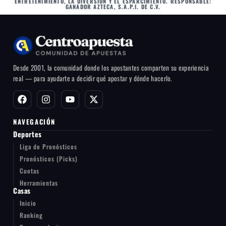
ENTRETENIMIENTO, LA DIVERSIÓN Y EL ESPARCIMIENTO. RESPONSABLE:
GANADOR AZTECA, S.A.P.I. DE C.V.
Desde 2001, la comunidad donde los apostantes comparten su experiencia
real — para ayudarte a decidir qué apostar y dónde hacerlo.
NAVEGACIÓN
Deportes
Liga de Pronósticos
Pronósticos (Picks)
Cuotas
Herramientas
Casas
Inicio
Ranking