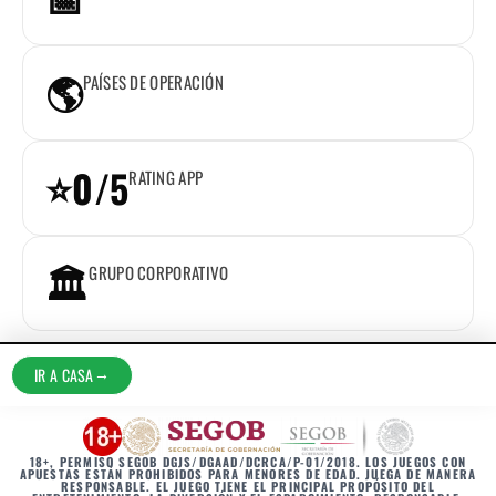
🌎
PAÍSES DE OPERACIÓN
⭐
0/5
RATING APP
🏛️
GRUPO CORPORATIVO
IR A CASA
18+, PERMISO SEGOB DGJS/DGAAD/DCRCA/P-01/2018. LOS JUEGOS CON
APUESTAS ESTÁN PROHIBIDOS PARA MENORES DE EDAD. JUEGA DE MANERA
RESPONSABLE. EL JUEGO TIENE EL PRINCIPAL PROPÓSITO DEL