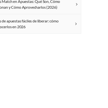
 Match en Apuestas: Qué Son, Cómo
onan y Cómo Aprovecharlos (2026)
 de apuestas fáciles de liberar: cómo
ocerlos en 2026