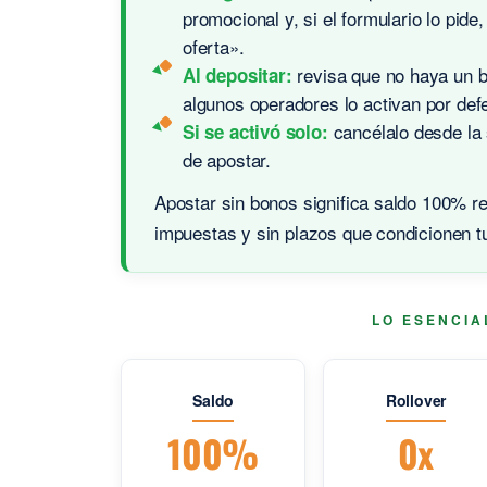
promocional y, si el formulario lo pide
oferta».
revisa que no haya un b
Al depositar:
algunos operadores lo activan por def
cancélalo desde la 
Si se activó solo:
de apostar.
Apostar sin bonos significa saldo 100% ret
impuestas y sin plazos que condicionen t
LO ESENCIA
Saldo
Rollover
100%
0x