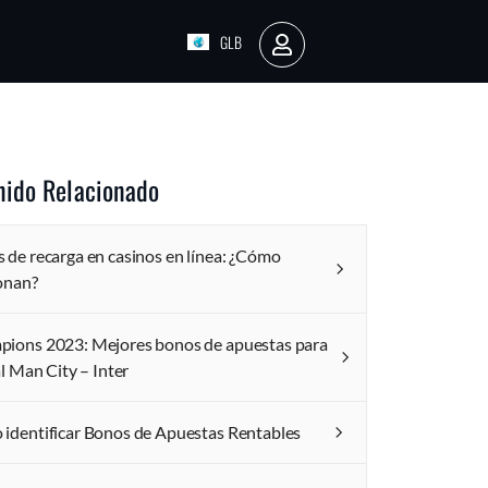
GLB
AR
nido Relacionado
 de recarga en casinos en línea: ¿Cómo
onan?
ions 2023: Mejores bonos de apuestas para
al Man City – Inter
identificar Bonos de Apuestas Rentables