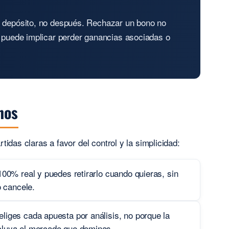
r depósito, no después. Rechazar un bono no
o puede implicar perder ganancias asociadas o
nos
tidas claras a favor del control y la simplicidad:
100% real y puedes retirarlo cuando quieras, sin
o cancele.
eliges cada apuesta por análisis, no porque la
cluya el mercado que dominas.