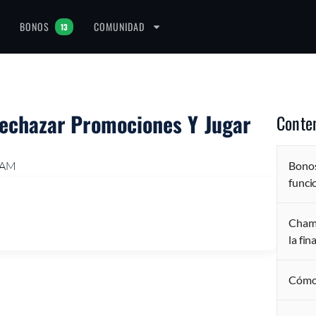
BONOS
COMUNIDAD
13
echazar Promociones Y Jugar
Conte
1 AM
Bonos
funci
Champ
la fin
Cómo 