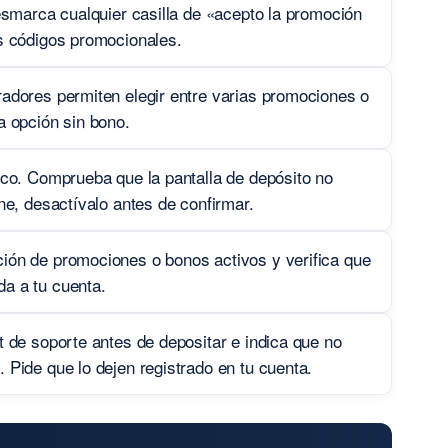
esmarca cualquier casilla de «acepto la promoción
as códigos promocionales.
adores permiten elegir entre varias promociones o
a opción sin bono.
tico. Comprueba que la pantalla de depósito no
ne, desactívalo antes de confirmar.
ción de promociones o bonos activos y verifica que
a a tu cuenta.
t de soporte antes de depositar e indica que no
 Pide que lo dejen registrado en tu cuenta.