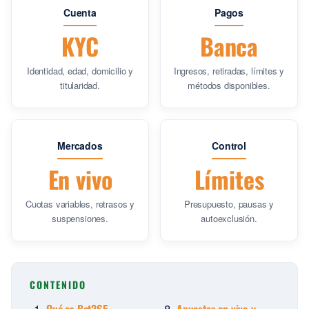
Cuenta
Pagos
KYC
Banca
Identidad, edad, domicilio y
Ingresos, retiradas, límites y
titularidad.
métodos disponibles.
Mercados
Control
En vivo
Límites
Cuotas variables, retrasos y
Presupuesto, pausas y
suspensiones.
autoexclusión.
CONTENIDO