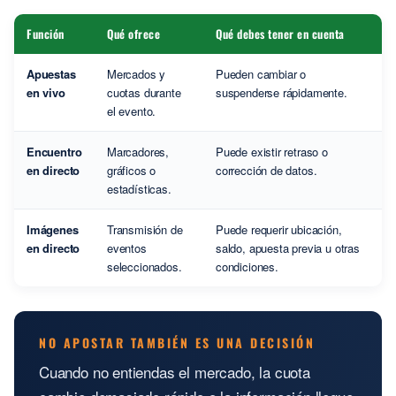
Función
Qué ofrece
Qué debes tener en cuenta
Apuestas
Mercados y
Pueden cambiar o
en vivo
cuotas durante
suspenderse rápidamente.
el evento.
Encuentro
Marcadores,
Puede existir retraso o
en directo
gráficos o
corrección de datos.
estadísticas.
Imágenes
Transmisión de
Puede requerir ubicación,
en directo
eventos
saldo, apuesta previa u otras
seleccionados.
condiciones.
NO APOSTAR TAMBIÉN ES UNA DECISIÓN
Cuando no entiendas el mercado, la cuota