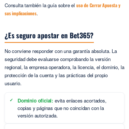
Consulta también la guía sobre el
uso de Cerrar Apuesta y
.
sus implicaciones
¿Es seguro apostar en Bet365?
No conviene responder con una garantía absoluta. La
seguridad debe evaluarse comprobando la versión
regional, la empresa operadora, la licencia, el dominio, la
protección de la cuenta y las prácticas del propio
usuario.
evita enlaces acortados,
Dominio oficial:
copias y páginas que no coincidan con la
versión autorizada.