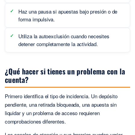
Haz una pausa si apuestas bajo presión o de
forma impulsiva.
Utiliza la autoexclusión cuando necesites
detener completamente la actividad.
¿Qué hacer si tienes un problema con la
cuenta?
Primero identifica el tipo de incidencia. Un depósito
pendiente, una retirada bloqueada, una apuesta sin
liquidar y un problema de acceso requieren
comprobaciones diferentes.
Los canales de atención y sus horarios pueden variar