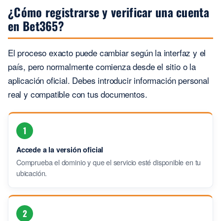
¿Cómo registrarse y verificar una cuenta
en Bet365?
El proceso exacto puede cambiar según la interfaz y el
país, pero normalmente comienza desde el sitio o la
aplicación oficial. Debes introducir información personal
real y compatible con tus documentos.
1
Accede a la versión oficial
Comprueba el dominio y que el servicio esté disponible en tu
ubicación.
2