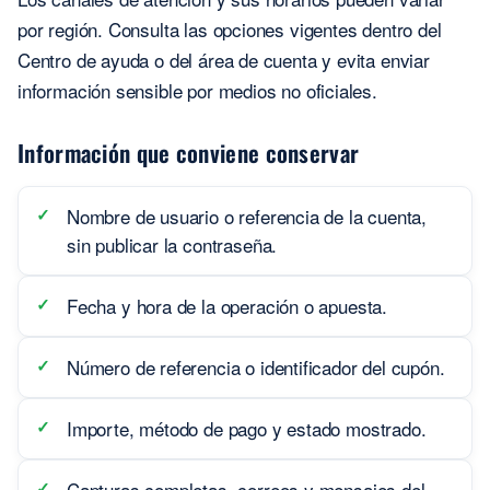
por región. Consulta las opciones vigentes dentro del
Centro de ayuda o del área de cuenta y evita enviar
información sensible por medios no oficiales.
Información que conviene conservar
Nombre de usuario o referencia de la cuenta,
sin publicar la contraseña.
Fecha y hora de la operación o apuesta.
Número de referencia o identificador del cupón.
Importe, método de pago y estado mostrado.
Capturas completas, correos y mensajes del