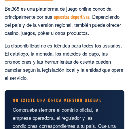
Bet365 es una plataforma de juego online conocida
principalmente por sus
. Dependiendo
apuestas deportivas
del país y de la versión regional, también puede ofrecer
casino, juegos, póker u otros productos.
La disponibilidad no es idéntica para todos los usuarios.
El catálogo, la moneda, los métodos de pago, las
promociones y las herramientas de cuenta pueden
cambiar según la legislación local y la entidad que opere
el servicio.
NO EXISTE UNA ÚNICA VERSIÓN GLOBAL
Comprueba siempre el dominio oficial, la
empresa operadora, el regulador y las
condiciones correspondientes a tu país. Que una