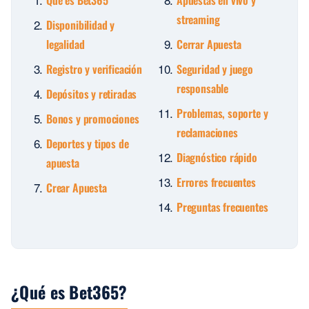
Qué es Bet365
Apuestas en vivo y
streaming
Disponibilidad y
legalidad
Cerrar Apuesta
Registro y verificación
Seguridad y juego
responsable
Depósitos y retiradas
Problemas, soporte y
Bonos y promociones
reclamaciones
Deportes y tipos de
Diagnóstico rápido
apuesta
Errores frecuentes
Crear Apuesta
Preguntas frecuentes
¿Qué es Bet365?