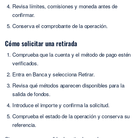
Revisa límites, comisiones y moneda antes de
confirmar.
Conserva el comprobante de la operación.
Cómo solicitar una retirada
Comprueba que la cuenta y el método de pago estén
verificados.
Entra en Banca y selecciona Retirar.
Revisa qué métodos aparecen disponibles para la
salida de fondos.
Introduce el importe y confirma la solicitud.
Comprueba el estado de la operación y conserva su
referencia.