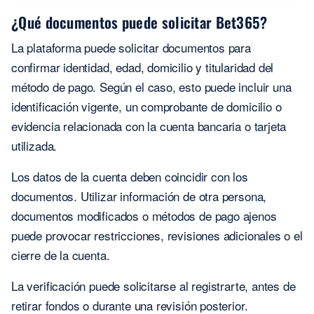
¿Qué documentos puede solicitar Bet365?
La plataforma puede solicitar documentos para
confirmar identidad, edad, domicilio y titularidad del
método de pago. Según el caso, esto puede incluir una
identificación vigente, un comprobante de domicilio o
evidencia relacionada con la cuenta bancaria o tarjeta
utilizada.
Los datos de la cuenta deben coincidir con los
documentos. Utilizar información de otra persona,
documentos modificados o métodos de pago ajenos
puede provocar restricciones, revisiones adicionales o el
cierre de la cuenta.
La verificación puede solicitarse al registrarte, antes de
retirar fondos o durante una revisión posterior.