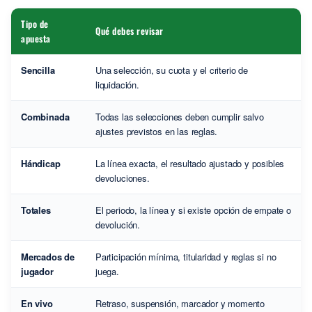
Tipo de
Qué debes revisar
apuesta
Sencilla
Una selección, su cuota y el criterio de
liquidación.
Combinada
Todas las selecciones deben cumplir salvo
ajustes previstos en las reglas.
Hándicap
La línea exacta, el resultado ajustado y posibles
devoluciones.
Totales
El periodo, la línea y si existe opción de empate o
devolución.
Mercados de
Participación mínima, titularidad y reglas si no
jugador
juega.
En vivo
Retraso, suspensión, marcador y momento