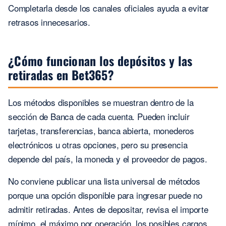
Completarla desde los canales oficiales ayuda a evitar
retrasos innecesarios.
¿Cómo funcionan los depósitos y las
retiradas en Bet365?
Los métodos disponibles se muestran dentro de la
sección de Banca de cada cuenta. Pueden incluir
tarjetas, transferencias, banca abierta, monederos
electrónicos u otras opciones, pero su presencia
depende del país, la moneda y el proveedor de pagos.
No conviene publicar una lista universal de métodos
porque una opción disponible para ingresar puede no
admitir retiradas. Antes de depositar, revisa el importe
mínimo, el máximo por operación, los posibles cargos,