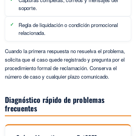
soporte.
Regla de liquidación o condición promocional
relacionada.
Cuando la primera respuesta no resuelva el problema,
solicita que el caso quede registrado y pregunta por el
procedimiento formal de reclamación. Conserva el
número de caso y cualquier plazo comunicado.
Diagnóstico rápido de problemas
frecuentes