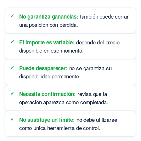
también puede cerrar
No garantiza ganancias:
una posición con pérdida.
depende del precio
El importe es variable:
disponible en ese momento.
no se garantiza su
Puede desaparecer:
disponibilidad permanente.
revisa que la
Necesita confirmación:
operación aparezca como completada.
no debe utilizarse
No sustituye un límite:
como única herramienta de control.