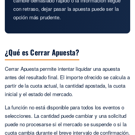
cambie demasiado rápido o la información llegue
con retraso, dejar pasar la apuesta puede ser la
opción más prudente.
¿Qué es Cerrar Apuesta?
Cerrar Apuesta permite intentar liquidar una apuesta
antes del resultado final. El importe ofrecido se calcula a
partir de la cuota actual, la cantidad apostada, la cuota
inicial y el estado del mercado.
La función no está disponible para todos los eventos o
selecciones. La cantidad puede cambiar y una solicitud
puede no procesarse si el mercado se suspende o si la
cuota cambia durante el breve intervalo de confirmación.