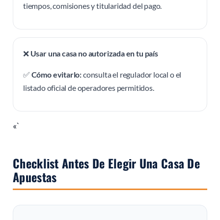
tiempos, comisiones y titularidad del pago.
❌
Usar una casa no autorizada en tu país
✅
Cómo evitarlo:
consulta el regulador local o el
listado oficial de operadores permitidos.
«`
Checklist Antes De Elegir Una Casa De
Apuestas