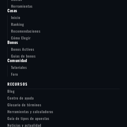
Herramientas
Casas
Inicio
Ranking
Recomendaciones
Cómo Elegir
Bonos
Bonos Activos
Guias de bonos
Comunidad
Tutoriales
Foro
RECURSOS
Blog
Centro de ayuda
Glosario de términos
Herramientas y calculadoras
Guía de tipos de apuestas
Noticias y actualidad