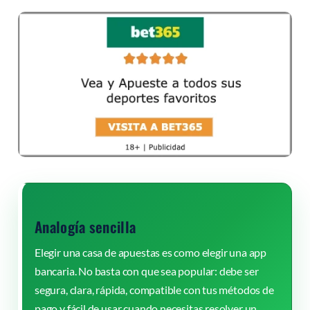
Analogía sencilla
Elegir una casa de apuestas es como elegir una app
bancaria. No basta con que sea popular: debe ser
segura, clara, rápida, compatible con tus métodos de
pago y fácil de usar cuando necesitas resolver un