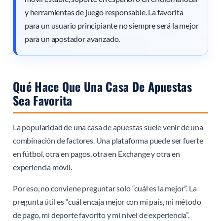
y herramientas de juego responsable. La favorita
para un usuario principiante no siempre será la mejor
para un apostador avanzado.
Qué Hace Que Una Casa De Apuestas
Sea Favorita
La popularidad de una casa de apuestas suele venir de una
combinación de factores. Una plataforma puede ser fuerte
en fútbol, otra en pagos, otra en Exchange y otra en
experiencia móvil.
Por eso, no conviene preguntar solo “cuál es la mejor”. La
pregunta útil es “cuál encaja mejor con mi país, mi método
de pago, mi deporte favorito y mi nivel de experiencia”.