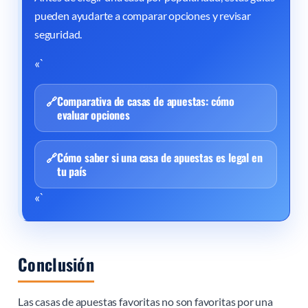
pueden ayudarte a comparar opciones y revisar
seguridad.
«`
🔗
Comparativa de casas de apuestas: cómo
evaluar opciones
🔗
Cómo saber si una casa de apuestas es legal en
tu país
«`
Conclusión
Las casas de apuestas favoritas no son favoritas por una