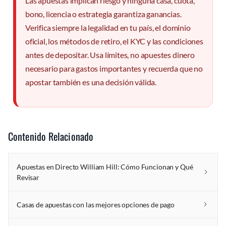
Las apuestas implican riesgo y ninguna casa, cuota,
bono, licencia o estrategia garantiza ganancias.
Verifica siempre la legalidad en tu país, el dominio
oficial, los métodos de retiro, el KYC y las condiciones
antes de depositar. Usa límites, no apuestes dinero
necesario para gastos importantes y recuerda que no
apostar también es una decisión válida.
Contenido Relacionado
Apuestas en Directo William Hill: Cómo Funcionan y Qué
Revisar
Casas de apuestas con las mejores opciones de pago