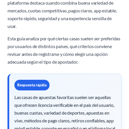
plataforma destaca cuando combina buena variedad de
mercados, cuotas competitivas, pagos claros, app estable,
soporte rápido, seguridad y una experiencia sencilla de
usar.
Esta guía analiza por qué ciertas casas suelen ser preferidas
por usuarios de distintos países, qué criterios conviene
revisar antes de registrarse y cómo elegir una opción
adecuada según el tipo de apostador.
Respuesta rápida
Las casas de apuestas favoritas suelen ser aquellas
que ofrecen licencia verificable en el país del usuario,
buenas cuotas, variedad de deportes, apuestas en
vivo, métodos de pago claros, retiros confiables, app
móvil estable, soporte en español o en el idioma local