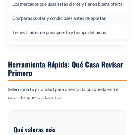
Los mercados que usas están claros y tienen buena oferta.
N
Comparas cuotas y condiciones antes de apostar.
T
Tienes límites de presupuesto y tiempo definidos.
B
Herramienta Rápida: Qué Casa Revisar
Primero
Selecciona tu prioridad para orientar la búsqueda entre
casas de apuestas favoritas.
Qué valoras más