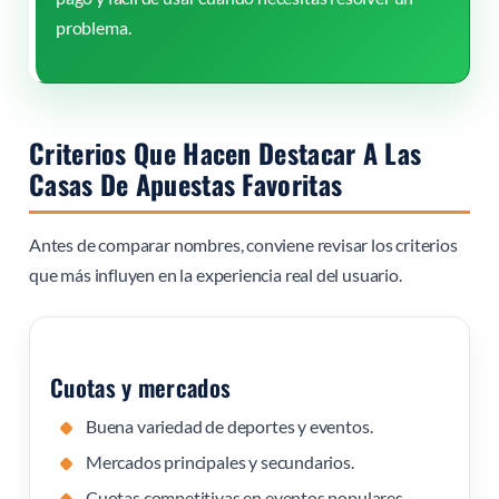
problema.
Criterios Que Hacen Destacar A Las
Casas De Apuestas Favoritas
Antes de comparar nombres, conviene revisar los criterios
que más influyen en la experiencia real del usuario.
Cuotas y mercados
Buena variedad de deportes y eventos.
Mercados principales y secundarios.
Cuotas competitivas en eventos populares.