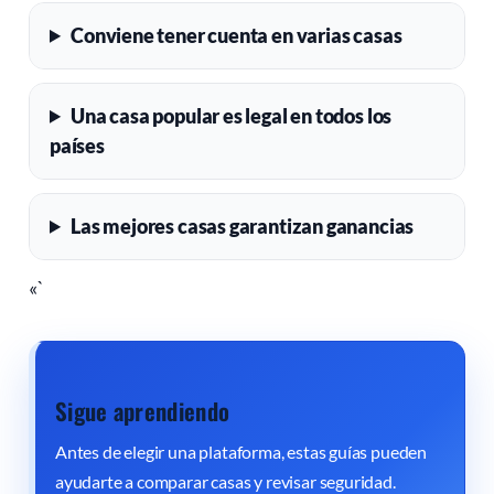
Conviene tener cuenta en varias casas
Una casa popular es legal en todos los
países
Las mejores casas garantizan ganancias
«`
Sigue aprendiendo
Antes de elegir una plataforma, estas guías pueden
ayudarte a comparar casas y revisar seguridad.