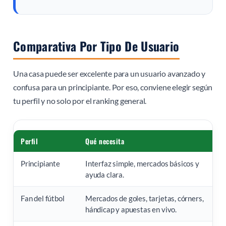
Comparativa Por Tipo De Usuario
Una casa puede ser excelente para un usuario avanzado y
confusa para un principiante. Por eso, conviene elegir según
tu perfil y no solo por el ranking general.
Perfil
Qué necesita
Principiante
Interfaz simple, mercados básicos y
ayuda clara.
Fan del fútbol
Mercados de goles, tarjetas, córners,
hándicap y apuestas en vivo.