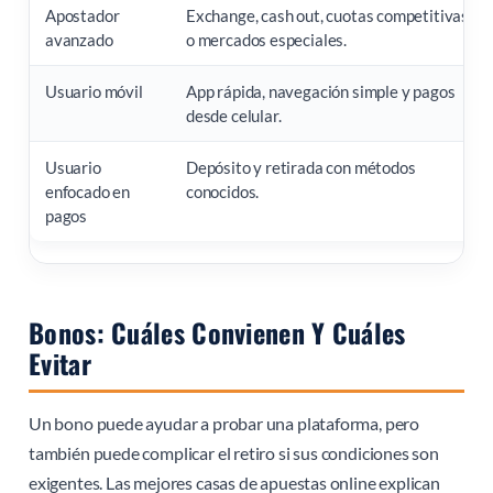
Apostador
Exchange, cash out, cuotas competitivas
avanzado
o mercados especiales.
Usuario móvil
App rápida, navegación simple y pagos
desde celular.
Usuario
Depósito y retirada con métodos
enfocado en
conocidos.
pagos
Bonos: Cuáles Convienen Y Cuáles
Evitar
Un bono puede ayudar a probar una plataforma, pero
también puede complicar el retiro si sus condiciones son
exigentes. Las mejores casas de apuestas online explican