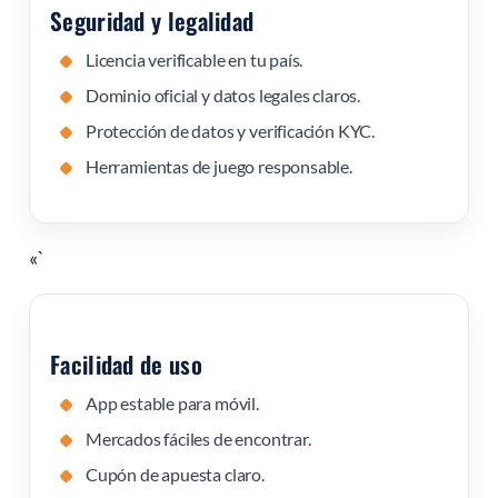
Seguridad y legalidad
Licencia verificable en tu país.
Dominio oficial y datos legales claros.
Protección de datos y verificación KYC.
Herramientas de juego responsable.
«`
Facilidad de uso
App estable para móvil.
Mercados fáciles de encontrar.
Cupón de apuesta claro.