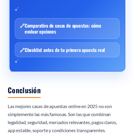
«`
🔗
Comparativa de casas de apuestas: cómo
evaluar opciones
🔗
Checklist antes de tu primera apuesta real
«`
Conclusión
Las mejores casas de apuestas online en 2025 no son
simplemente las más famosas. Son las que combinan
legalidad, seguridad, mercados relevantes, pagos claros,
app estable, soporte y condiciones transparentes.