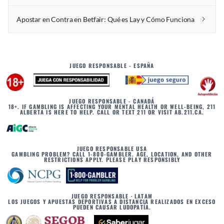
Apostar en Contra en Betfair: Qué es Lay y Cómo Funciona
JUEGO RESPONSABLE - ESPAÑA
JUEGO RESPONSABLE - CANADÁ
18+. IF GAMBLING IS AFFECTING YOUR MENTAL HEALTH OR WELL-BEING, 211
ALBERTA IS HERE TO HELP. CALL OR TEXT 211 OR VISIT AB.211.CA.
JUEGO RESPONSABLE USA
GAMBLING PROBLEM? CALL 1-800-GAMBLER. AGE, LOCATION, AND OTHER
RESTRICTIONS APPLY. PLEASE PLAY RESPONSIBLY
JUEGO RESPONSABLE · LATAM
LOS JUEGOS Y APUESTAS DEPORTIVAS A DISTANCIA REALIZADOS EN EXCESO
PUEDEN CAUSAR LUDOPATÍA.