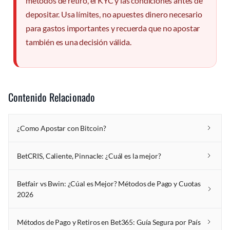
métodos de retiro, el KYC y las condiciones antes de
depositar. Usa límites, no apuestes dinero necesario
para gastos importantes y recuerda que no apostar
también es una decisión válida.
Contenido Relacionado
¿Como Apostar con Bitcoin?
BetCRIS, Caliente, Pinnacle: ¿Cuál es la mejor?
Betfair vs Bwin: ¿Cúal es Mejor? Métodos de Pago y Cuotas
2026
Métodos de Pago y Retiros en Bet365: Guía Segura por País