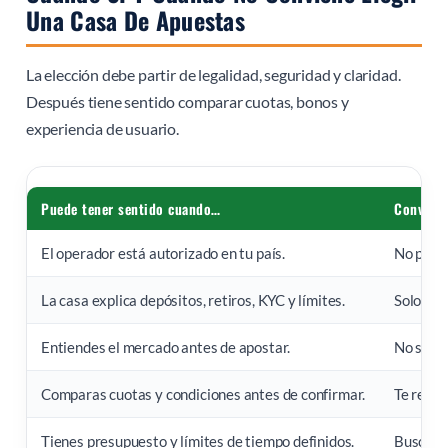
Una Casa De Apuestas
La elección debe partir de legalidad, seguridad y claridad.
Después tiene sentido comparar cuotas, bonos y
experiencia de usuario.
Puede tener sentido cuando…
Conviene
El operador está autorizado en tu país.
No puede
La casa explica depósitos, retiros, KYC y límites.
Solo mue
Entiendes el mercado antes de apostar.
No sabes
Comparas cuotas y condiciones antes de confirmar.
Te regis
Tienes presupuesto y límites de tiempo definidos.
Buscas r