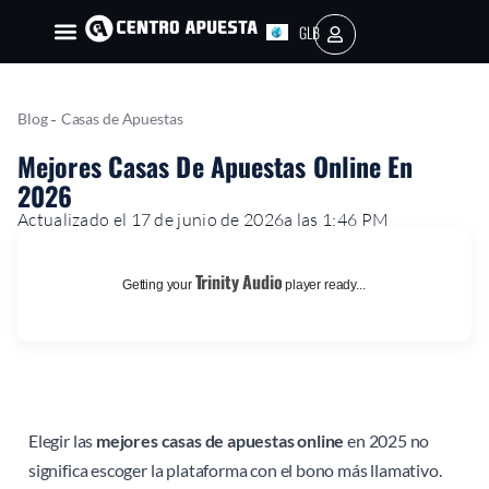
GLB
AR
-
Blog
Casas de Apuestas
Mejores Casas De Apuestas Online En
2026
Actualizado el 17 de junio de 2026
a las 1:46 PM
Trinity Audio
Getting your
player ready...
Elegir las
mejores casas de apuestas online
en 2025 no
significa escoger la plataforma con el bono más llamativo.