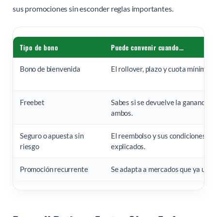
sus promociones sin esconder reglas importantes.
Tipo de bono
Puede convenir cuando…
Bono de bienvenida
El rollover, plazo y cuota mínima s
Freebet
Sabes si se devuelve la ganancia, l
ambos.
Seguro o apuesta sin
El reembolso y sus condiciones es
riesgo
explicados.
Promoción recurrente
Se adapta a mercados que ya usas 