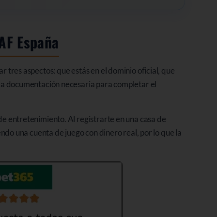
PAF España
tres aspectos: que estás en el dominio oficial, que
la documentación necesaria para completar el
e entretenimiento. Al registrarte en una casa de
ndo una cuenta de juego con dinero real, por lo que la