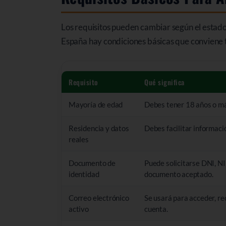
Los requisitos pueden cambiar según el estado
España hay condiciones básicas que conviene 
Requisito
Qué significa
Mayoría de edad
Debes tener 18 años o má
Residencia y datos
Debes facilitar informació
reales
Documento de
Puede solicitarse DNI, NI
identidad
documento aceptado.
Correo electrónico
Se usará para acceder, rec
activo
cuenta.