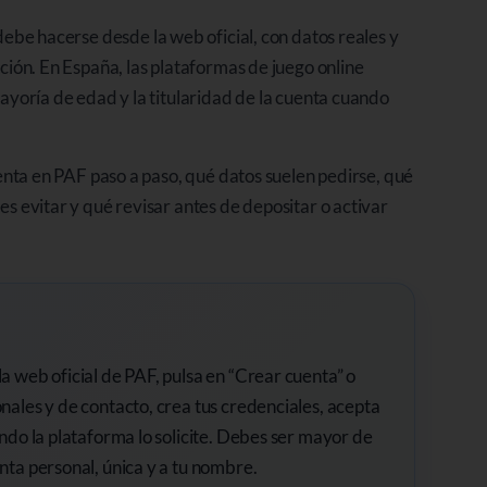
ebe hacerse desde la web oficial, con datos reales y
ión. En España, las plataformas de juego online
yoría de edad y la titularidad de la cuenta cuando
enta en PAF paso a paso, qué datos suelen pedirse, qué
 evitar y qué revisar antes de depositar o activar
a web oficial de PAF, pulsa en “Crear cuenta” o
nales y de contacto, crea tus credenciales, acepta
ando la plataforma lo solicite. Debes ser mayor de
nta personal, única y a tu nombre.