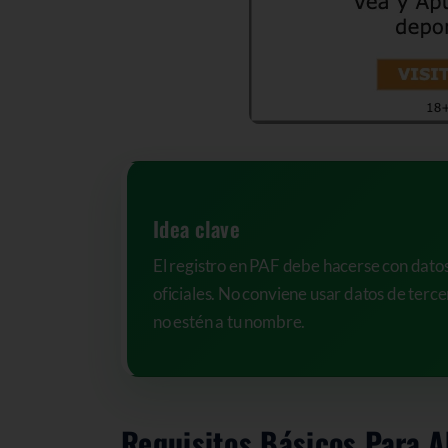
Idea clave
El registro en PAF debe hacerse con dato
oficiales. No conviene usar datos de ter
no estén a tu nombre.
Requisitos Básicos Para 