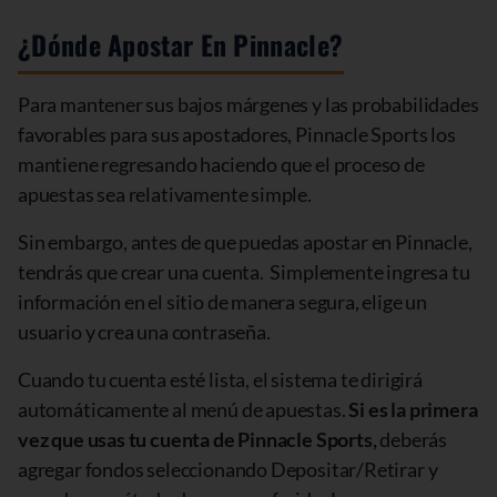
¿Dónde Apostar En Pinnacle?
Para mantener sus bajos márgenes y las probabilidades
favorables para sus apostadores, Pinnacle Sports los
mantiene regresando haciendo que el proceso de
apuestas sea relativamente simple.
Sin embargo, antes de que puedas apostar en Pinnacle,
tendrás que crear una cuenta. Simplemente ingresa tu
información en el sitio de manera segura, elige un
usuario y crea una contraseña.
Cuando tu cuenta esté lista, el sistema te dirigirá
automáticamente al menú de apuestas.
Si es la primera
vez que usas tu cuenta de Pinnacle Sports,
deberás
agregar fondos seleccionando Depositar/Retirar y