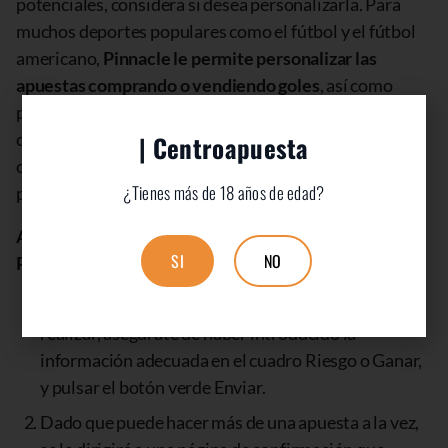
potenciales, considera si desea personalizarla. Para
muchos deportes populares como el fútbol y el fútbol
americano,
Pinnacle le permite personalizar las
apuestas comprando o vendiendo goles
, así como
puntos para ajustar el total o el hándicap. Ambas
categorías cuentan con un menú desplegable con
| Centroapuesta
opciones de venta, que se reflejarán en las
¿Tienes más de 18 años de edad?
probabilidades y las lecturas de ganancias potenciales.
A continuación, se detallan los pasos para apostar en
SI
NO
Pinnacle:
Cuando hayas llegado a la apuesta que quieras
realizar, asegúrate de haber introducido la
información adecuada en el cuadro Riesgo o Ganar,
y pulsar el botón verde Enviar.
Dado que puede hacer más de una apuesta a la vez,