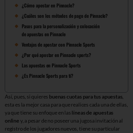
¿Cómo apostar en Pinnacle?
¿Cuáles son los métodos de pago de Pinnacle?
Pasos para la personalización y colocación
de apuestas en Pinnacle
Ventajas de apostar con Pinnacle Sports
¿Por qué apostar en Pinnacle sports?
Las apuestas en Pinnacle Sports
¿Es Pinnacle Sports para ti?
Así, pues, si quieres
buenas cuotas para tus apuestas
,
esta es la mejor casa para que realices cada una de ellas,
ya que tiene su enfoque en las
líneas de apuestas
online
y, a pesar de no poseer una jugosa invitación al
registro de los jugadores nuevos, tiene su particular