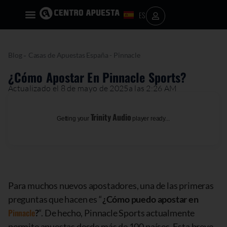
ES
GLB
-
Blog
Casas de Apuestas España
-
Pinnacle
¿Cómo Apostar En Pinnacle Sports?
Actualizado el 8 de mayo de 2025
a las 2:26 AM
Trinity Audio
Getting your
player ready...
Para muchos nuevos apostadores, una de las primeras
preguntas que hacen es “
¿Cómo puedo apostar en
Pinnacle
?
“. De hecho, Pinnacle Sports actualmente
permite apuestas desde más de 100 países. Esta breve