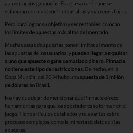
aumentar sus ganancias. Es por esa razón que se
esfuerzan por mantener cuotas altas y márgenes bajos.
Pero para lograr su objetivo y ser rentables, colocan
los
límites de apuestas más altos del mercado
.
Muchas casas de apuestas ponen límites al monto de
las apuestas de los usuarios, y
pueden llegar a expulsar
a uno que apueste o gane demasiado dinero
.
Pinnacle
no tiene este tipo de restricciones
. De hecho, en la
Copa Mundial del 2014 hubo una
apuesta de 1 millón
de dólares
en Brasil.
No hay que dejar de mencionar que Pinnacle ofrece
herramientas para que los apostadores se formen en el
juego. Tiene artículos detallados y relevantes sobre
procesos complejos, como la minería de datos en las
apuestas.