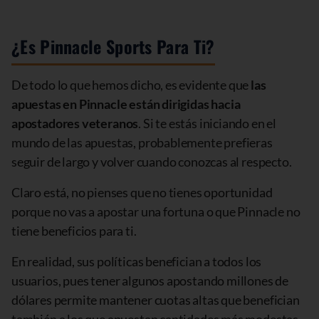
¿Es Pinnacle Sports Para Ti?
De todo lo que hemos dicho, es evidente que
las
apuestas en Pinnacle están dirigidas hacia
apostadores veteranos
. Si te estás iniciando en el
mundo de las apuestas, probablemente prefieras
seguir de largo y volver cuando conozcas al respecto.
Claro está, no pienses que no tienes oportunidad
porque no vas a apostar una fortuna o que Pinnacle no
tiene beneficios para ti.
En realidad, sus políticas benefician a todos los
usuarios, pues tener algunos apostando millones de
dólares permite mantener cuotas altas que benefician
también a los que apuestan cantidades más modestas,