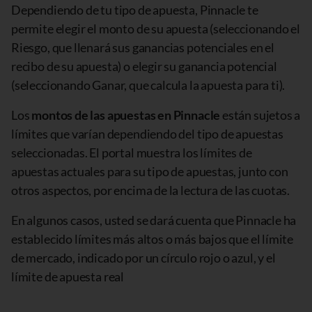
Dependiendo de tu tipo de apuesta, Pinnacle te
permite elegir el monto de su apuesta (seleccionando el
Riesgo, que llenará sus ganancias potenciales en el
recibo de su apuesta) o elegir su ganancia potencial
(seleccionando Ganar, que calcula la apuesta para ti).
Los
montos de las apuestas en Pinnacle
están sujetos a
límites que varían dependiendo del tipo de apuestas
seleccionadas. El portal muestra los límites de
apuestas actuales para su tipo de apuestas, junto con
otros aspectos, por encima de la lectura de las cuotas.
En algunos casos, usted se dará cuenta que Pinnacle ha
establecido límites más altos o más bajos que el límite
de mercado, indicado por un círculo rojo o azul, y el
límite de apuesta real