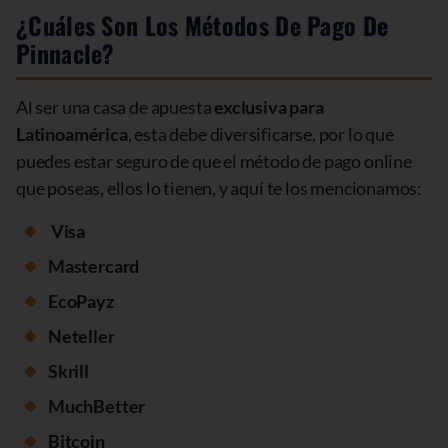
¿Cuáles Son Los Métodos De Pago De
Pinnacle?
Al ser una casa de apuesta
exclusiva para
Latinoamérica
, esta debe diversificarse, por lo que
puedes estar seguro de que el método de pago online
que poseas, ellos lo tienen, y aquí te los mencionamos:
Visa
Mastercard
EcoPayz
Neteller
Skrill
MuchBetter
Bitcoin