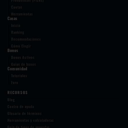
Pronósticos (Picks)
Cuotas
Herramientas
Casas
Inicio
Ranking
Recomendaciones
Cómo Elegir
Bonos
Bonos Activos
Guias de bonos
Comunidad
Tutoriales
Foro
RECURSOS
Blog
Centro de ayuda
Glosario de términos
Herramientas y calculadoras
Guía de tipos de apuestas