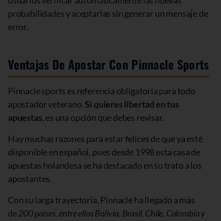
probabilidades y aceptarlas sin generar un mensaje de
error.
Ventajas De Apostar Con Pinnacle Sports
Pinnacle sports es referencia obligatoria para todo
apostador veterano.
Si quieres libertad en tus
apuestas
, es una opción que debes revisar.
Hay muchas razones para estar felices de que ya esté
disponible en español, pues desde 1998 esta casa de
apuestas holandesa se ha destacado en su trato a los
apostantes.
Con su larga trayectoria, Pinnacle ha llegado a más
de
200 países, entre ellos Bolivia, Brasil, Chile, Colombia y