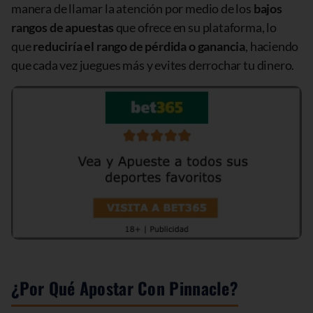
manera de llamar la atención por medio de los
bajos
rangos de apuestas
que ofrece en su plataforma, lo
que
reduciría el rango de pérdida o ganancia
, haciendo
que cada vez juegues más y evites derrochar tu dinero.
¿Por Qué Apostar Con Pinnacle?