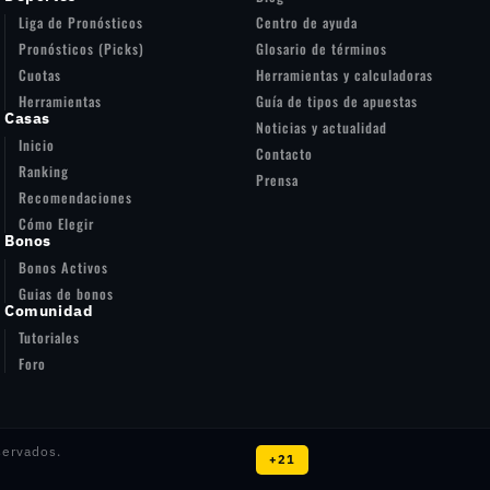
Liga de Pronósticos
Centro de ayuda
Pronósticos (Picks)
Glosario de términos
Cuotas
Herramientas y calculadoras
Herramientas
Guía de tipos de apuestas
Casas
Noticias y actualidad
Inicio
Contacto
Ranking
Prensa
Recomendaciones
Cómo Elegir
Bonos
Bonos Activos
Guias de bonos
Comunidad
Tutoriales
Foro
servados.
+21