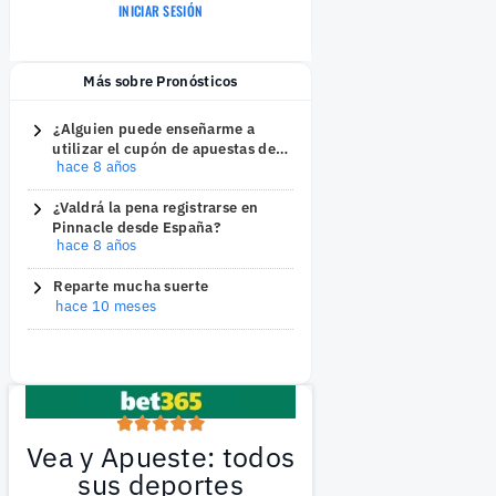
INICIAR SESIÓN
Más sobre Pronósticos
¿Alguien puede enseñarme a
utilizar el cupón de apuestas de
Bet365?
hace 8 años
¿Valdrá la pena registrarse en
Pinnacle desde España?
hace 8 años
Reparte mucha suerte
hace 10 meses
Vea y Apueste: todos
sus deportes