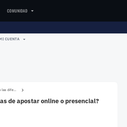
COMUNIDAD
MI CUENTA
las dife...
ias de apostar online o presencial?