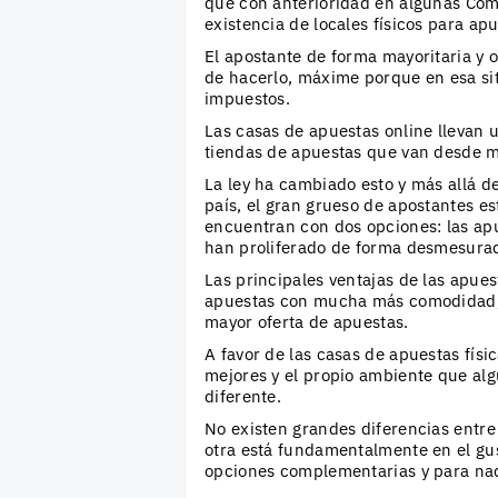
que con anterioridad en algunas Co
existencia de locales físicos para apu
El apostante de forma mayoritaria y 
de hacerlo, máxime porque en esa sit
impuestos.
Las casas de apuestas online llevan 
tiendas de apuestas que van desde má
La ley ha cambiado esto y más allá de
país, el gran grueso de apostantes es
encuentran con dos opciones: las apue
han proliferado de forma desmesurad
Las principales ventajas de las apues
apuestas con mucha más comodidad, d
mayor oferta de apuestas.
A favor de las casas de apuestas fís
mejores y el propio ambiente que alg
diferente.
No existen grandes diferencias entre 
otra está fundamentalmente en el gus
opciones complementarias y para na