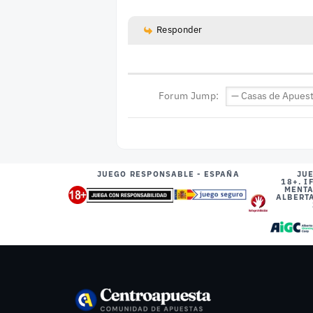
Responder
Forum Jump:
JUEGO RESPONSABLE - ESPAÑA
JU
18+. I
MENTA
ALBERTA