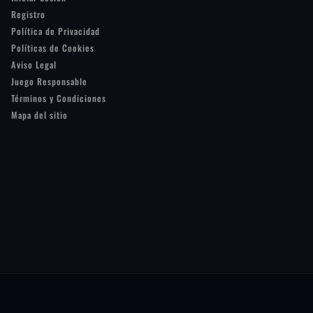
Registro
Política de Privacidad
Políticas de Cookies
Aviso Legal
Juego Responsable
Términos y Condiciones
Mapa del sitio