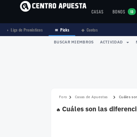
CASAS
BONOS
13
◑
Liga de Pronósticos
≋
Picks
◈
Cuotas
BUSCAR MIEMBROS
ACTIVIDAD
Casas de Apuestas
Cuáles son 
Cuáles son las diferenc