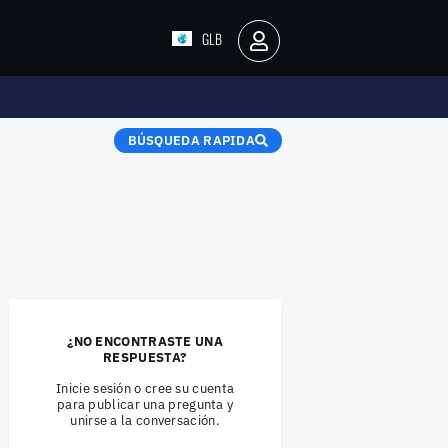
GLB
AR
BÚSQUEDA RAPIDA
¿NO ENCONTRASTE UNA
RESPUESTA?
Inicie sesión o cree su cuenta
para publicar una pregunta y
unirse a la conversación.