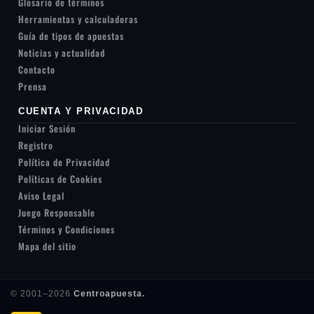
Glosario de términos
Herramientas y calculadoras
Guía de tipos de apuestas
Noticias y actualidad
Contacto
Prensa
CUENTA Y PRIVACIDAD
Iniciar Sesión
Registro
Política de Privacidad
Políticas de Cookies
Aviso Legal
Juego Responsable
Términos y Condiciones
Mapa del sitio
© 2001–2026
Centroapuesta.