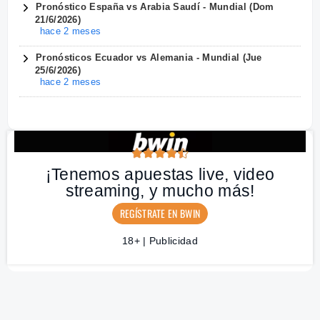
Pronóstico España vs Arabia Saudí - Mundial (Dom
21/6/2026)
hace 2 meses
Pronósticos Ecuador vs Alemania - Mundial (Jue
25/6/2026)
hace 2 meses
¡Tenemos apuestas live, video
streaming, y mucho más!
REGÍSTRATE EN BWIN
18+ | Publicidad