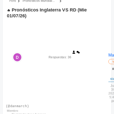
Pronósticos Mundial...
Pronósticos Inglaterra VS RD (Mie
01/07/26)
Ma
Respuestas: 36
M
R
st
J
3
202
5:
p
(@danmarch)
Miembro