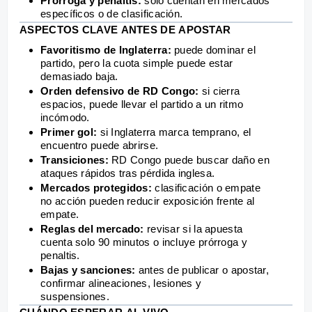
Prórroga y penaltis:
solo cuentan en mercados
específicos o de clasificación.
ASPECTOS CLAVE ANTES DE APOSTAR
Favoritismo de Inglaterra:
puede dominar el
partido, pero la cuota simple puede estar
demasiado baja.
Orden defensivo de RD Congo:
si cierra
espacios, puede llevar el partido a un ritmo
incómodo.
Primer gol:
si Inglaterra marca temprano, el
encuentro puede abrirse.
Transiciones:
RD Congo puede buscar daño en
ataques rápidos tras pérdida inglesa.
Mercados protegidos:
clasificación o empate
no acción pueden reducir exposición frente al
empate.
Reglas del mercado:
revisar si la apuesta
cuenta solo 90 minutos o incluye prórroga y
penaltis.
Bajas y sanciones:
antes de publicar o apostar,
confirmar alineaciones, lesiones y
suspensiones.