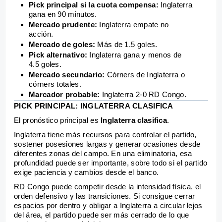
Pick principal si la cuota compensa:
Inglaterra
gana en 90 minutos.
Mercado prudente:
Inglaterra empate no
acción.
Mercado de goles:
Más de 1.5 goles.
Pick alternativo:
Inglaterra gana y menos de
4.5 goles.
Mercado secundario:
Córners de Inglaterra o
córners totales.
Marcador probable:
Inglaterra 2-0 RD Congo.
PICK PRINCIPAL: INGLATERRA CLASIFICA
El pronóstico principal es
Inglaterra clasifica
.
Inglaterra tiene más recursos para controlar el partido,
sostener posesiones largas y generar ocasiones desde
diferentes zonas del campo. En una eliminatoria, esa
profundidad puede ser importante, sobre todo si el partido
exige paciencia y cambios desde el banco.
RD Congo puede competir desde la intensidad física, el
orden defensivo y las transiciones. Si consigue cerrar
espacios por dentro y obligar a Inglaterra a circular lejos
del área, el partido puede ser más cerrado de lo que