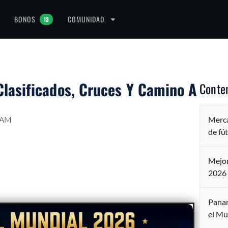
BONOS
COMUNIDAD
13
lasificados, Cruces Y Camino A
Conte
7 AM
Merca
de fú
Mejor
2026
Panam
el Mu