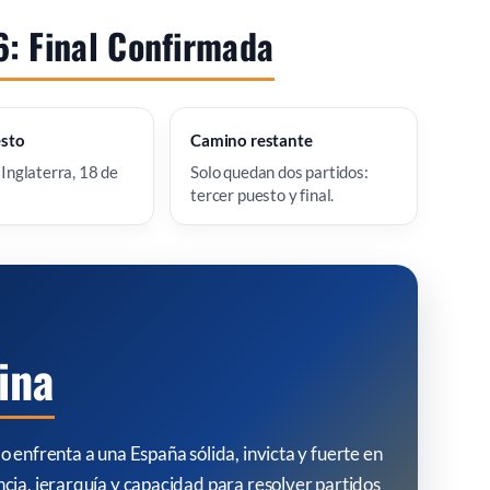
: Final Confirmada
esto
Camino restante
 Inglaterra, 18 de
Solo quedan dos partidos:
tercer puesto y final.
ina
 enfrenta a una España sólida, invicta y fuerte en
cia, jerarquía y capacidad para resolver partidos