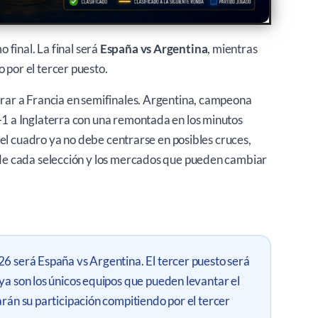
o final. La final será
España vs Argentina
, mientras
o por el tercer puesto.
perar a Francia en semifinales. Argentina, campeona
2-1 a Inglaterra con una remontada en los minutos
s del cuadro ya no debe centrarse en posibles cruces,
o de cada selección y los mercados que pueden cambiar
26 será España vs Argentina. El tercer puesto será
ya son los únicos equipos que pueden levantar el
arán su participación compitiendo por el tercer