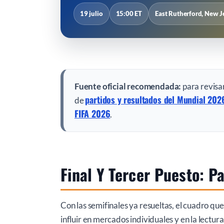
19 julio
15:00 ET
East Rutherford, New J
Fuente oficial recomendada:
para revisar
partidos y resultados del Mundial 202
de
FIFA 2026
.
Final Y Tercer Puesto: P
Con las semifinales ya resueltas, el cuadro qu
influir en mercados individuales y en la lectura