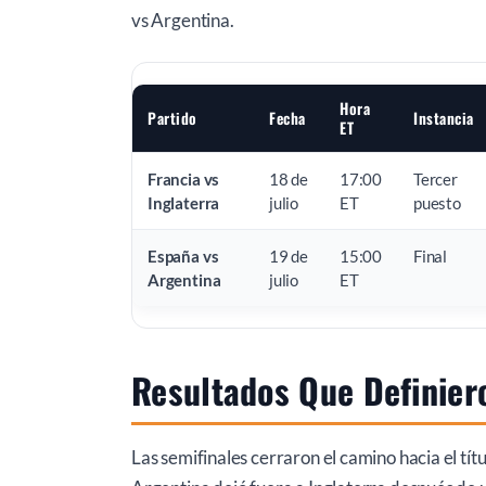
vs Argentina.
Hora
Partido
Fecha
Instancia
ET
Francia vs
18 de
17:00
Tercer
Inglaterra
julio
ET
puesto
España vs
19 de
15:00
Final
Argentina
julio
ET
Resultados Que Definiero
Las semifinales cerraron el camino hacia el tít