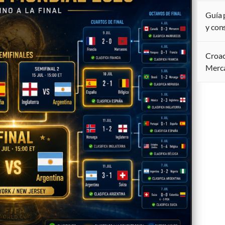
Guía 
y con
Croac
Merca