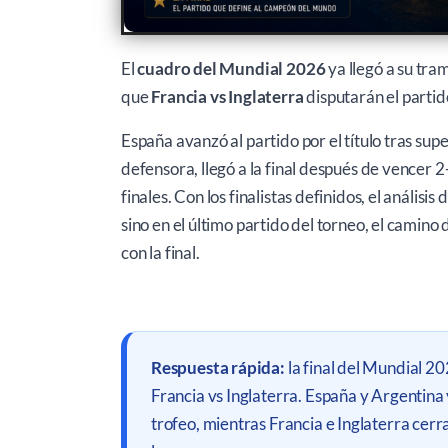
El
cuadro del Mundial 2026
ya llegó a su tram
que
Francia vs Inglaterra
disputarán el partid
España avanzó al partido por el título tras su
defensora, llegó a la final después de vencer 
finales. Con los finalistas definidos, el análisi
sino en el último partido del torneo, el camin
con la final.
Respuesta rápida:
la final del Mundial 20
Francia vs Inglaterra. España y Argentina 
trofeo, mientras Francia e Inglaterra cerr