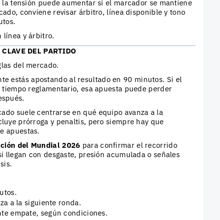
, la tensión puede aumentar si el marcador se mantiene
ado, conviene revisar árbitro, línea disponible y tono
utos.
 línea y árbitro.
 CLAVE DEL PARTIDO
eglas del mercado.
te estás apostando al resultado en 90 minutos. Si el
l tiempo reglamentario, esa apuesta puede perder
espués.
cado suele centrarse en qué equipo avanza a la
luye prórroga y penaltis, pero siempre hay que
de apuestas.
ación del Mundial 2026
para confirmar el recorrido
si llegan con desgaste, presión acumulada o señales
sis.
utos.
a a la siguiente ronda.
te empate, según condiciones.