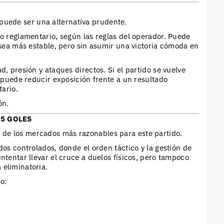
puede ser una alternativa prudente.
o reglamentario, según las reglas del operador. Puede
 sea más estable, pero sin asumir una victoria cómoda en
, presión y ataques directos. Si el partido se vuelve
 puede reducir exposición frente a un resultado
tario.
ón.
.5 GOLES
de los mercados más razonables para este partido.
os controlados, donde el orden táctico y la gestión de
tentar llevar el cruce a duelos físicos, pero tampoco
eliminatoria.
o: