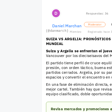
Respuestas: 36
Moderator
Daniel Marchan
(@danmarch)
Miembro
Registrado: hace 
SUIZA VS ARGELIA: PRONÓSTICOS
MUNDIAL
Suiza y Argelia se enfrentan el jueve
Vancouver por los dieciseisavos del 
El partido tiene perfil de cruce equi
presión, con orden táctico, buena es
partidos cerrados. Argelia, por su par
espacios y convertir el encuentro en 
En una fase de eliminación directa, e
mejor cartel. También hay que revisa
equipo clasificado, doble oportunidad
Revisa mercados y promociones 