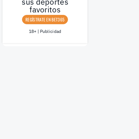
sus deportes
favoritos
REGÍSTRATE EN BET365
18+ | Publicidad