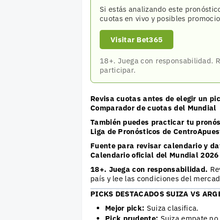
Si estás analizando este pronóstic
cuotas en vivo y posibles promoci
Visitar Bet365
18+. Juega con responsabilidad. R
participar.
Revisa cuotas antes de elegir un pi
Comparador de cuotas del Mundial
También puedes practicar tu pronós
Liga de Pronósticos de CentroApues
Fuente para revisar calendario y dat
Calendario oficial del Mundial 2026
18+. Juega con responsabilidad.
Rev
país y lee las condiciones del mercad
PICKS DESTACADOS SUIZA VS ARG
Mejor pick:
Suiza clasifica.
Pick prudente:
Suiza empate no 