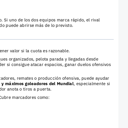
o. Si uno de los dos equipos marca rápido, el rival
ido puede abrirse más de lo previsto.
er valor si la cuota es razonable.
ues organizados, pelota parada y llegadas desde
er si consigue atacar espacios, ganar duelos ofensivos
adores, remates o producción ofensiva, puede ayudar
s y máximos goleadores del Mundial
, especialmente si
or anota o tiros a puerta.
 Cubre marcadores como: