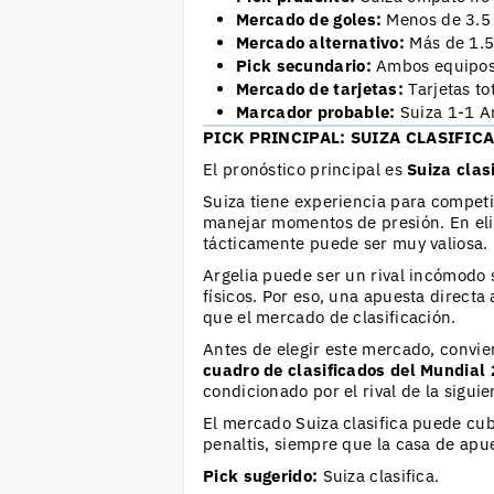
Mercado de goles:
Menos de 3.5 
Mercado alternativo:
Más de 1.5
Pick secundario:
Ambos equipos 
Mercado de tarjetas:
Tarjetas tot
Marcador probable:
Suiza 1-1 Ar
PICK PRINCIPAL: SUIZA CLASIFIC
El pronóstico principal es
Suiza clasi
Suiza tiene experiencia para competi
manejar momentos de presión. En eli
tácticamente puede ser muy valiosa.
Argelia puede ser un rival incómodo si
físicos. Por eso, una apuesta direct
que el mercado de clasificación.
Antes de elegir este mercado, convie
cuadro de clasificados del Mundial
condicionado por el rival de la siguie
El mercado Suiza clasifica puede cub
penaltis, siempre que la casa de apu
Pick sugerido:
Suiza clasifica.