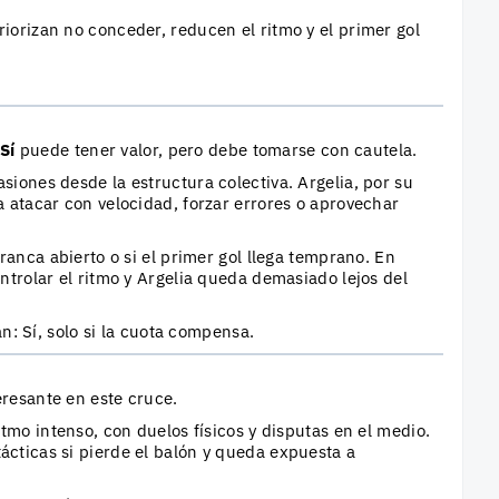
iorizan no conceder, reducen el ritmo y el primer gol
Sí
puede tener valor, pero debe tomarse con cautela.
siones desde la estructura colectiva. Argelia, por su
a atacar con velocidad, forzar errores o aprovechar
rranca abierto o si el primer gol llega temprano. En
ontrolar el ritmo y Argelia queda demasiado lejos del
 Sí, solo si la cuota compensa.
eresante en este cruce.
itmo intenso, con duelos físicos y disputas en el medio.
ácticas si pierde el balón y queda expuesta a