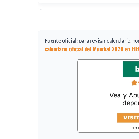
Fuente oficial:
para revisar calendario, hor
calendario oficial del Mundial 2026 en FIF