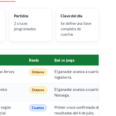
Partidos
Clave del día
2 cruces
Se define una llave
programados
completa de
cuartos
Ronda
Qué se juega
w Jersey
El ganador avanza a cuartos contra 
Octavos
Inglaterra.
xico
El ganador avanza a cuartos contra Br
Octavos
Noruega.
r según
Primer cruce confirmado de cuartos t
Cuartos
cial
resultados del 4 de julio.