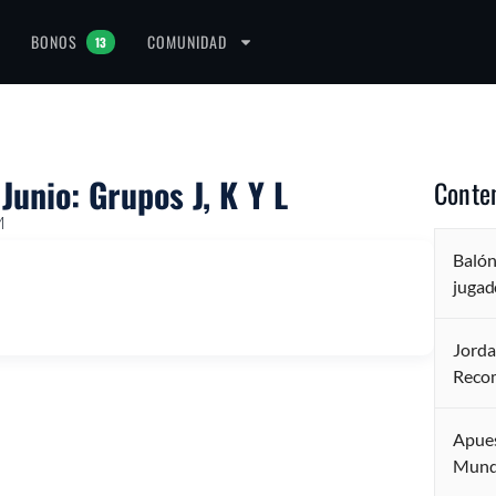
BONOS
COMUNIDAD
13
unio: Grupos J, K Y L
Conte
M
Balón
jugad
Jorda
Recom
Apues
Mund