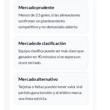
Mercado prudente
Menos de 3.5 goles, si las alineaciones
confirman un planteamiento
competitivo y no demasiado abierto.
Mercado de clasificación
Equipo clasifica puede ser más claro que
ganador en 90 minutos si se espera un
cruce cerrado.
Mercado alternativo
Tarjetas o faltas pueden tener valor si el
partido gana tensión y el árbitro marca
una línea estricta.