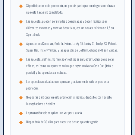
Si participas en esta promoción, no podrás participar en ninguna otra hasta
que ésta haya sido completada.
Las apuestas pueden ser simples o combinadas y deben realizarse en
diferentes mercados y eventos deportivos, con una cuota mínima de 1,5 en
Sportsbook.
Apuestas en: Canadian, Goliath, Heinz, Lucky 15, Lucky 31, Lucky 63, Patent,
Super Hei, Trixie y Yankee, y las apuestas de Betfair Exchange NO son válidas.
Las apuestas del “mismo mercado” realizadas en Betfair Exchange no serán
válidas, así como las apuestas en las que hayas realizado Cash Out (total o
parcial) y las apuestas canceladas.
Las apuestas realizadas con apuestas gratis no serán válidas para esta
promoción.
No podrás participar en esta promoción si realizas depósitos con Paysafe,
Moneybookers o Neteller.
La promoción solo se aplica una vez por usuario.
Dispondrás de 30 días para hacer uso de tus apuestas gratis.