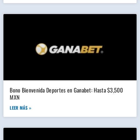
Bono Bienvenida Deportes en Ganabet: Hasta $3,500
MXN
LEER MÁS »