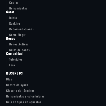
Cuotas
Herramientas
Casas
Inicio
Ranking
Recomendaciones
Cómo Elegir
Bonos
Bonos Activos
Guias de bonos
Comunidad
Tutoriales
Foro
RECURSOS
Blog
Centro de ayuda
Glosario de términos
Herramientas y calculadoras
Guía de tipos de apuestas